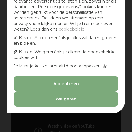
relevante advertenties te laten zien, zowel hier als
wordt daarna langzaam opgenomen door de bodem.
daarbuiten. Persoonsgegevens/Cookies kunnen
Regenton voor droge voeten
worden gebruikt voor de personalisatie van
advertenties. Dat doen we uiteraard op een
Wist je dat je ook het water van je dak kunt
privacy vriendelijke manier. Wil je hier meer over
opvangen in je tuin? Voor elke vierkante meter
weten? Lees dan ons
cookiebeleid
.
dakoppervlak heb je een halve vierkante meter
🌱 Klik op ‘Accepteren’ als je alles wilt laten groeien
tuinoppervlak nodig. Een vijver is een goede
en bloeien.
oplossing om water op te vangen, maar een
regenton kan ook - waar je de regenpijp op aansluit.
🌾 Klik op ‘Weigeren’ als je alleen de noodzakelijke
Ideaal om je planten water te geven op de droge
cookies wilt.
dagen. De regentonnen zijn al lang niet meer log en
Je kunt je keuze later altijd nog aanpassen. 🌼
groot – er zijn steeds meer stijlvolle exemplaren te
krijgen. Zo hou je zelfs tijdens een regenachtige
periode droge voeten – en je planten ook.
Accepteren
Weigeren