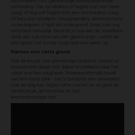
bijvoorbeeld voor (gedeeltelijk) waterpasserende
verharding. Dat zijn klinkers of tegels met een open
voeg. Of leg zelf tegels met een iets bredere voeg.
Of kies voor schelpen, houtspaanders, dennenschors,
cocaodoppen of split als ondergrond. Staat ook nog
eens heel natuurlijk. Bevindt je huis aan de straatkant,
denk dan ook eens aan een geveltuintje – werkt als
een spons: het tuintje zuigt heel wat water op.
Planten voor natte grond
Ook de keuze voor planten kan rainproof. Sedum is
bijvoorbeeld ideaal voor daken en plekken waar het
water snel kan weglopen. Moeraswolfsmelk houdt
van een natte plek – het is tenslotte een oeverplant.
Ook de wilg kan tegen natte voeten en vergeet de
vlinderstruik, de hortensia en het
krentenboompje niet!