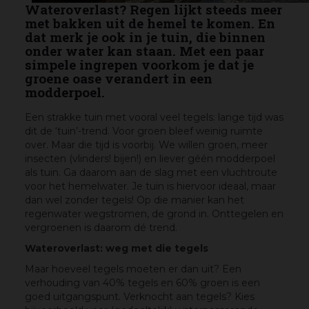
Wateroverlast? Regen lijkt steeds meer
met bakken uit de hemel te komen. En
dat merk je ook in je tuin, die binnen
onder water kan staan. Met een paar
simpele ingrepen voorkom je dat je
groene oase verandert in een
modderpoel.
Een strakke tuin met vooral veel tegels: lange tijd was
dit de ‘tuin’-trend. Voor groen bleef weinig ruimte
over. Maar die tijd is voorbij. We willen groen, meer
insecten (vlinders! bijen!) en liever géén modderpoel
als tuin. Ga daarom aan de slag met een vluchtroute
voor het hemelwater. Je tuin is hiervoor ideaal, maar
dan wel zonder tegels! Op die manier kan het
regenwater wegstromen, de grond in. Onttegelen en
vergroenen is daarom dé trend.
Wateroverlast: weg met die tegels
Maar hoeveel tegels moeten er dan uit? Een
verhouding van 40% tegels en 60% groen is een
goed uitgangspunt. Verknocht aan tegels? Kies