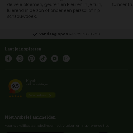
de vele bloemen, geuren en kleuren in je tuin,
tuincentru
luierend in de zon of onder een parasol of hip
schaduwdoek.
Vandaag open
van
09:30
-
18:00
Laat je inspireren
Nieuwsbrief aanmelden
Voor wekelijkse aanbiedingen, activiteiten en inspirerende tips