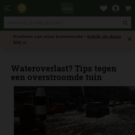
Ga
naar
9,6
content
Profiteer van onze Summersale –
bekijk de deals
hier ›››
Nieuws
Wateroverlast? Tips tegen
een overstroomde tuin