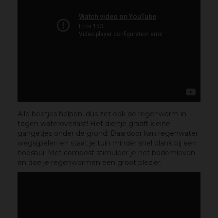
Alle beetjes helpen, dus zet ook de regenworm in
tegen wateroverlast! Het diertje graaft kleine
gangetjes onder de grond. Daardoor kan regenwater
wegsijpelen en staat je tuin minder snel blank bij een
hoosbui. Met compost stimuleer je het bodemleven
en doe je regenwormen een groot plezier.