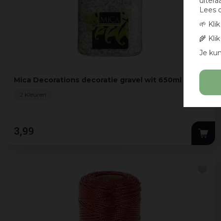
uitera
Lees 
🌱 Kli
🌾 Kli
Je kun
Mica Decorations decoratie gravel wit 650ml
2 Kleuren
3
,
99