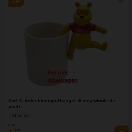
Kurt S. Adler bloempothanger disney winnie de
poeh
4 Kleuren
9
,
49
4
,
75