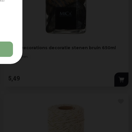
en?
Mica Decorations decoratie stenen bruin 650ml
2 Kleuren
5
,
49