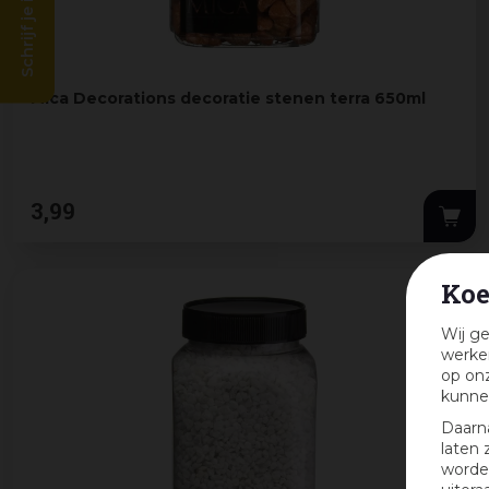
Schrijf je in en win!
Mica Decorations decoratie stenen terra 650ml
3
,
99
Koe
Wij ge
werken
op onz
kunne
Daarn
laten 
worden