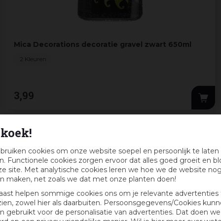
Mica Decorations decoratie gravel zwart 650ml
2 Kleuren
3
,
99
koek!
bruiken cookies om onze website soepel en persoonlijk te laten
. Functionele cookies zorgen ervoor dat alles goed groeit en bl
e site. Met analytische cookies leren we hoe we de website no
n maken, net zoals we dat met onze planten doen!
aast helpen sommige cookies ons om je relevante advertenties 
zien, zowel hier als daarbuiten. Persoonsgegevens/Cookies kun
 gebruikt voor de personalisatie van advertenties. Dat doen we