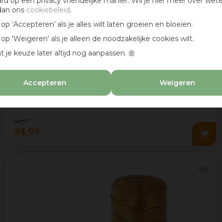
ard op een privacy vriendelijke manier. Wil je hier meer over wet
dan ons
cookiebeleid
.
k op ‘Accepteren’ als je alles wilt laten groeien en bloeien.
k op ‘Weigeren’ als je alleen de noodzakelijke cookies wilt.
t je keuze later altijd nog aanpassen. 🌼
Everlands kunstboeket gras 40cm multi
Accepteren
Weigeren
49
,
99
34
,
99