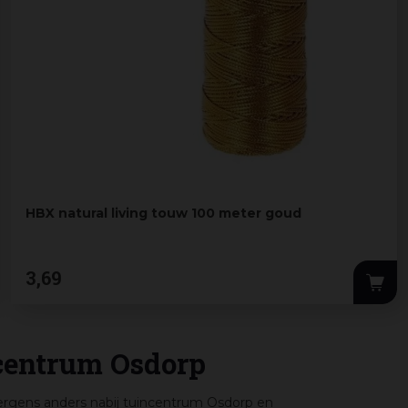
HBX natural living touw 100 meter goud
3
,
69
ncentrum Osdorp
rgens anders nabij tuincentrum Osdorp en