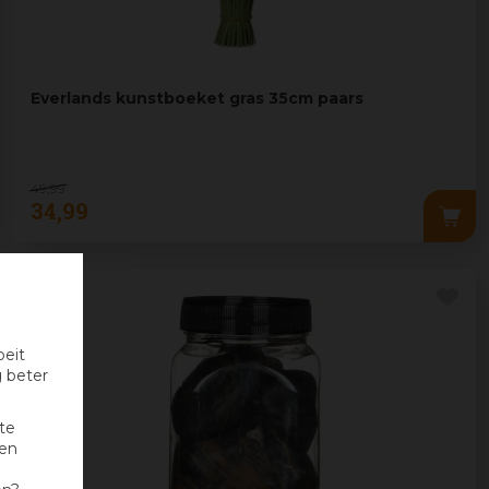
Everlands kunstboeket gras 35cm paars
49
,
99
34
,
99
oeit
g beter
te
nen