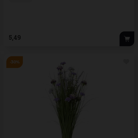
5
,
49