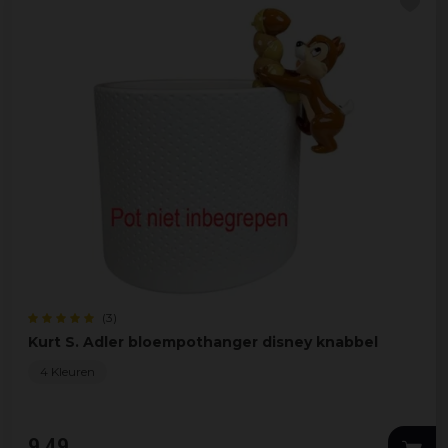
(3)
Kurt S. Adler bloempothanger disney knabbel
4 Kleuren
9
,
49