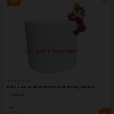
(2)
Kurt S. Adler bloempothanger disney babbel
4 Kleuren
9
,
49
4
,
75