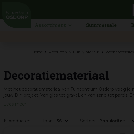
Ga
naar
content
Assortiment
Summersale
B
Home
Producten
Huis & Interieur
Woonaccessoires
Decoratiemateriaal
Met het decoratiemateriaal van Tuincentrum Osdorp voeg je net
jouw DIY project. Van glas tot gravel, en van zand tot parels. Er.
Lees meer
15 producten
Toon
Sorteer