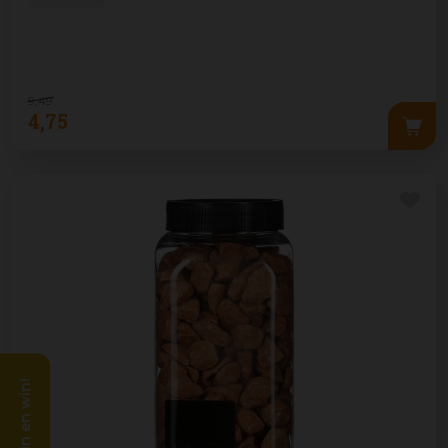
9
,
49
4
,
75