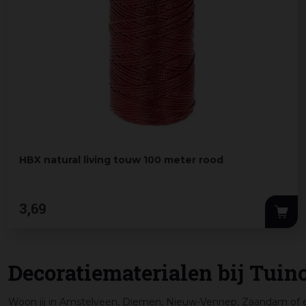
HBX natural living touw 100 meter rood
3
,
69
Decoratiematerialen bij Tui
Woon jij in Amstelveen, Diemen, Nieuw-Vennep, Zaandam of e