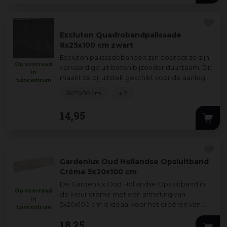
Excluton Quadrobandpalissade
8x25x100 cm zwart
Excluton palissadebanden zijn doordat ze zijn
Op voorraad
vervaardigd uit beton bijzonder duurzaam. Dit
in
maakt ze bij uitstek geschikt voor de aanleg
tuincentrum
van grond-afscheidingen, border
...
6x25x50 cm
+ 2
14
,
95
Gardenlux Oud Hollandse Opsluitband
Crème 5x20x100 cm
De Gardenlux Oud Hollandse Opsluitband in
Op voorraad
de kleur crème met een afmeting van
in
5x20x100 cm is ideaal voor het creëren van
tuincentrum
een stevige en nette afwerking van je
18
,
25
bestratin
...