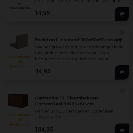
een stabiele, nette afwerking van uw tuinpad,
in
terras of oprit. Ze houden de bestrat
...
tuincentrum
14
,
95
Excluton L-element 100x50x50 cm grijs
Wie hoogte en structuur wil aanbrengen in de
tuin, vindt in het L-element 50x100 een
Op voorraad
betrouwbare en esthetische oplossing. Dit
bij
stevige grondkerende betonelement is idea
...
leverancier
44
,
95
Gardenlux GL Bloembakken
Cortenstaal 90x60x60 cm
Gardenlux GL Bloembakken Cortenstaal
Op voorraad
90x60x60 cm
bij
leverancier
184
,
25