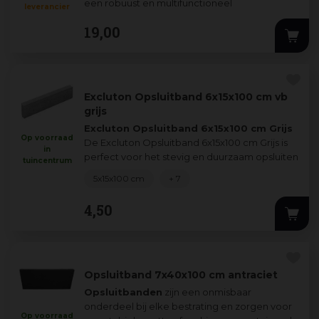
een robuust en multifunctioneel
leverancier
betonelement dat zich uit
...
19
,
00
Excluton Opsluitband 6x15x100 cm vb
grijs
Excluton Opsluitband 6x15x100 cm Grijs
Op voorraad
De Excluton Opsluitband 6x15x100 cm Grijs is
in
perfect voor het stevig en duurzaam opsluiten
tuincentrum
van bestrati
...
5x15x100 cm
+ 7
4
,
50
Opsluitband 7x40x100 cm antraciet
Opsluitbanden
zijn een onmisbaar
onderdeel bij elke bestrating en zorgen voor
Op voorraad