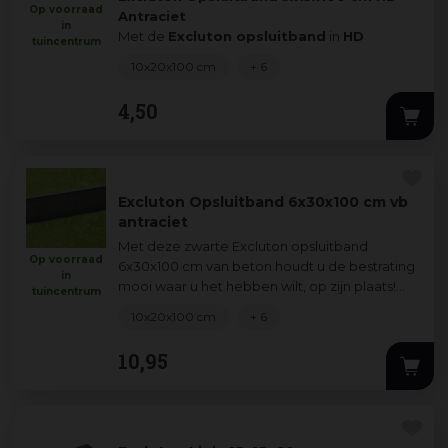
Op voorraad
Antraciet
in
Met de
Excluton opsluitband
in
HD
tuincentrum
antraciet
houd je jouw bestr
...
10x20x100 cm
+ 6
4
,
50
Excluton Opsluitband 6x30x100 cm vb
antraciet
Met deze zwarte Excluton opsluitband
Op voorraad
6x30x100 cm van beton houdt u de bestrating
in
mooi waar u het hebben wilt, op zijn plaats!
tuincentrum
Door Excluton kantopsluiting te gebruiken
...
10x20x100 cm
+ 6
10
,
95