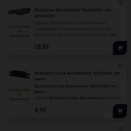
Excluton Betonbiels 12x20x120 cm
antraciet
De Betonbiels Zwart 20x120 cm is een
Op voorraad
veelzijdig en robuust element dat zowel
in
functioneel als esthetisch een waardevolle
tuincentrum
toevoeging is aan elke tuin. Dankzij het
18
,
95
langwer
...
Excluton Linia excellence 12x12x60 cm
nero
Excluton Linia Excellence 12x12x60 cm
Op voorraad
Nero
in
Met de
Excluton Linia Excellence
palissade
tuincentrum
in
nero
breng je eenvo
...
4
,
95