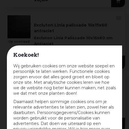
Excluton Linia palissade 10x15x60
antraciet
Excluton Linia Palissade 10x15x60 cm
Op voorraad
Antraciet
in
Met de
Excluton Linia palissade
in
tuincentrum
Koekoek!
antraciet
bouw je eenvoudi
...
4
,
95
Wij gebruiken cookies om onze website soepel en
persoonlijk te laten werken. Functionele cookies
zorgen ervoor dat alles goed groeit en bloeit op
onze site. Met analytische cookies leren we hoe
Excluton stapelstenen Catrock
we de website nog beter kunnen maken, net zoals
32,5x12x10 cm nero
we dat met onze planten doen!
Excluton Catrock 32,5x12x10 cm nero zijn
Daarnaast helpen sommige cookies ons om je
Op voorraad
gekliefde stapelblokken, gekliefd wil zeggen
relevante advertenties te laten zien, zowel hier als
in
dat deze Catrock stapelblokken worden
daarbuiten. Persoonsgegevens/Cookies kunnen
tuincentrum
gebroken over de lengte richting. Door deze
...
worden gebruikt voor de personalisatie van
3
,
50
advertenties. Dat doen we uiteraard op een