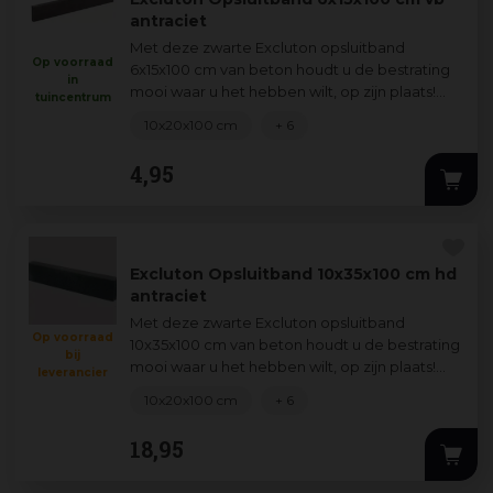
antraciet
Met deze zwarte Excluton opsluitband
Op voorraad
6x15x100 cm van beton houdt u de bestrating
in
mooi waar u het hebben wilt, op zijn plaats!
tuincentrum
Door Excluton kantopsluiting te gebruiken
...
10x20x100 cm
+ 6
4
,
95
Excluton Opsluitband 10x35x100 cm hd
antraciet
Met deze zwarte Excluton opsluitband
Op voorraad
10x35x100 cm van beton houdt u de bestrating
bij
mooi waar u het hebben wilt, op zijn plaats!
leverancier
Door Excluton kantopsluiting te gebruiken
...
10x20x100 cm
+ 6
18
,
95