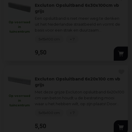
Excluton Opsluitband 6x30x100cm vb
grijs
Een opsluitband is niet meer weg te denken
Op voorraad
uit het Nederlandse straatbeeld en vormt de
in
basis voor een strak en duurzaam
tuincentrum
eindresultaat bij elke vorm van bestrating.
5x15x100 cm
+ 7
Door
...
9
,
50
Excluton Opsluitband 6x20x100 cm vb
grijs
Met deze grijze Excluton opsluitband 6x20x100
Op voorraad
cm van beton houdt u de bestrating mooi
in
waar u het hebben wilt, op zijn plaats! Door
tuincentrum
Excluton kantopsluiting te gebruiken
...
5x15x100 cm
+ 7
5
,
50