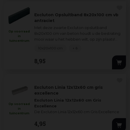
Excluton Opsluitband 8x20x100 cm vb
antraciet
Met deze zwarte Excluton opsluitband
Op voorraad
8x20x100 cm van beton houdt u de bestrating
in
mooi waar u het hebben wilt, op zijn plaats!
tuincentrum
Door Excluton kantopsluiting te gebruiken
...
10x20x100 cm
+ 6
8
,
95
Excluton Linia 12x12x60 cm gris
excellence
Excluton Linia 12x12x60 cm Gris
Op voorraad
Excellence
in
De Excluton Linia 12x12x60 cm Gris Excellence
tuincentrum
is een veelzijdig en stijlvol element dat perfect
4
,
95
ges
...