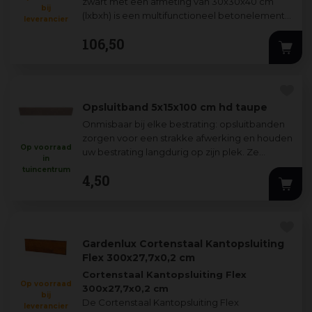
zwart met een afmeting van 30x30x40 cm
bij
(lxbxh) is een multifunctioneel betonelement
leverancier
dat perfect is voor het creëren van stevige
...
106
,
50
Opsluitband 5x15x100 cm hd taupe
Onmisbaar bij elke bestrating: opsluitbanden
zorgen voor een strakke afwerking en houden
Op voorraad
uw bestrating langdurig op zijn plek. Ze
in
voorkomen dat tegels verschuiven of ve
...
tuincentrum
4
,
50
Gardenlux Cortenstaal Kantopsluiting
Flex 300x27,7x0,2 cm
Cortenstaal Kantopsluiting Flex
Op voorraad
300x27,7x0,2 cm
bij
De Cortenstaal Kantopsluiting Flex
leverancier