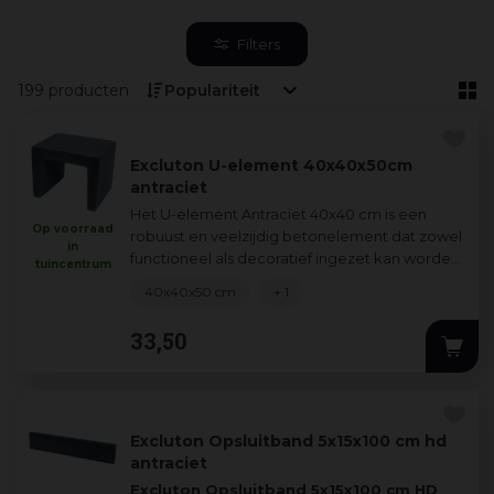
Filters
199 producten
Excluton U-element 40x40x50cm
antraciet
Het U-element Antraciet 40x40 cm is een
Op voorraad
robuust en veelzijdig betonelement dat zowel
in
functioneel als decoratief ingezet kan worden
tuincentrum
in elke tuin. Dankzij het strakke ont
...
40x40x50 cm
+ 1
33
,
50
Excluton Opsluitband 5x15x100 cm hd
antraciet
Excluton Opsluitband 5x15x100 cm HD