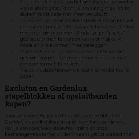
Opsluitbanden
, deze zijn het goedkoopst en worden
vrijwel alleen gebruikt om je bestrating mee “op te
sluiten” zodat deze niet meer verschuift.
Palissades
, zijn losse stukken steen of beton bedoelt
om borders mee aan te leggen of hoogteverschillen
mee in je tuin te creëren. Omdat ze per “paaltje”
geplaatst dienen te worden kan je er makkelijk
ronde en ovale vormen mee aanleggen.
Stapelblokken en muurelementen
, deze worden
gebruikt om muurtjes mee te maken in je tuin of
om borders mee te maken.
Trapdelen
, deze hoeven we vast niet verder toe te
lichten!
Excluton en Gardenlux
stapelblokken of opsluitbanden
kopen?
Tuincentrum Osdorp levert het volledige Excluton en
Gardenlux stapelblokken en opsluitbanden assortiment.
Kan je een specifieke steen hier online op onze
bestratingswebsite niet vinden? Neem gerust contact met