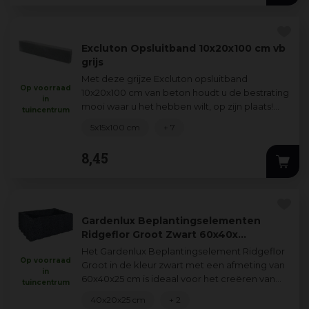
Excluton Opsluitband 10x20x100 cm vb
grijs
Met deze grijze Excluton opsluitband
Op voorraad
10x20x100 cm van beton houdt u de bestrating
in
mooi waar u het hebben wilt, op zijn plaats!
tuincentrum
Door Excluton kantopsluiting te gebruiken
...
5x15x100 cm
+ 7
8
,
45
Gardenlux Beplantingselementen
Ridgeflor Groot Zwart 60x40x…
Het Gardenlux Beplantingselement Ridgeflor
Op voorraad
Groot in de kleur zwart met een afmeting van
in
60x40x25 cm is ideaal voor het creëren van
tuincentrum
een groene en levendige tuin. Dit bep
...
40x20x25 cm
+ 2