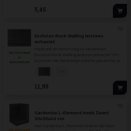
5
,
45
Excluton Rock Walling leisteen
antraciet
Maatvast en eenvoudig te verwerken:
Op voorraad
Excluton Rock Walling leisteen antraciet! Om
in
jouw tuin net dat beetje extra te geven kan je
tuincentrum
met de Excluton Rock Walling leisteen an
...
+ 1
11
,
95
Gardenlux L-Element Hoek Zwart
30x30x40 cm
Het Gardenlux L-Element Hoek in de kleur
Op voorraad