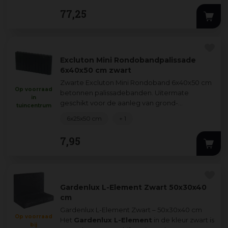
300x27,7x0,2 cm is een stijlvolle en duurzame
77
,
25
oplossing voo
...
Excluton Mini Rondobandpalissade
6x40x50 cm zwart
Zwarte Excluton Mini Rondoband 6x40x50 cm
Op voorraad
betonnen palissadebanden. Uitermate
in
geschikt voor de aanleg van grond-
tuincentrum
afscheidingen, borderranden, trappen en
6x25x50 cm
+ 1
bloembakken waar
...
7
,
95
Gardenlux L-Element Zwart 50x30x40
cm
Gardenlux L-Element Zwart – 50x30x40 cm
Op voorraad
Het
Gardenlux L-Element
in de kleur zwart is
bij