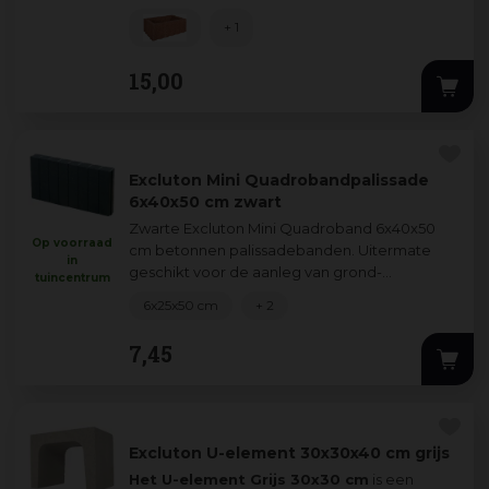
+ 1
15
,
00
Excluton Mini Quadrobandpalissade
6x40x50 cm zwart
Zwarte Excluton Mini Quadroband 6x40x50
Op voorraad
cm betonnen palissadebanden. Uitermate
in
geschikt voor de aanleg van grond-
tuincentrum
afscheidingen, borderranden, trappen en
6x25x50 cm
+ 2
bloembakken waa
...
7
,
45
Excluton U-element 30x30x40 cm grijs
Het U-element Grijs 30x30 cm
is een