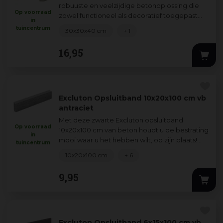
robuuste en veelzijdige betonoplossing die
Op voorraad
zowel functioneel als decoratief toegepast
in
kan worden in elke tuin. Met zijn strak
...
tuincentrum
30x30x40 cm
+ 1
16
,
95
Excluton Opsluitband 10x20x100 cm vb
antraciet
Met deze zwarte Excluton opsluitband
Op voorraad
10x20x100 cm van beton houdt u de bestrating
in
mooi waar u het hebben wilt, op zijn plaats!
tuincentrum
Door Excluton kantopsluiting te gebruiken
...
10x20x100 cm
+ 6
9
,
95
Excluton Opsluitband 6x15x100 cm vb