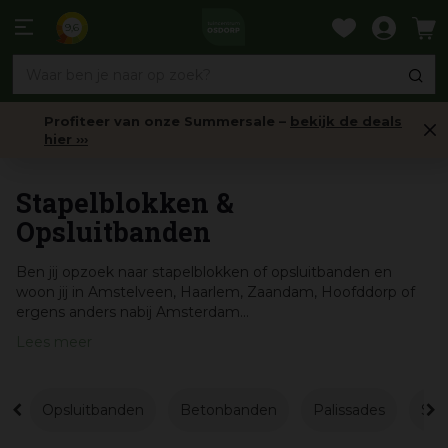
Ga
naar
9,6
content
Profiteer van onze Summersale –
bekijk de deals
hier ›››
Bestrating
Stapelblokken &
Opsluitbanden
Ben jij opzoek naar stapelblokken of opsluitbanden en
woon jij in Amstelveen, Haarlem, Zaandam, Hoofddorp of
ergens anders nabij Amsterdam...
Lees meer
Opsluitbanden
Betonbanden
Palissades
Sta