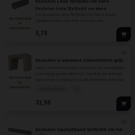
Excluton Linia 15x15x60 cm nero
Excluton Linia 15x15x60 cm Nero
De Excluton Linia 15x15x60 cm Nero is een
Op voorraad
ideale keuze voor het creëren van
in
niveauverschillen en strakke, stijlvolle str
...
tuincentrum
5
,
75
Excluton U-element 40x40x50cm grijs
Het U-element is een robuuste en veelzijdige
toevoeging aan elke tuin. Dankzij de stevige
Op voorraad
betonnen constructie is dit element uitermate
in
geschikt voor het opvangen van h
...
tuincentrum
30x30x40 cm
+ 1
31
,
95
Excluton Opsluitband 5x15x100 cm hd