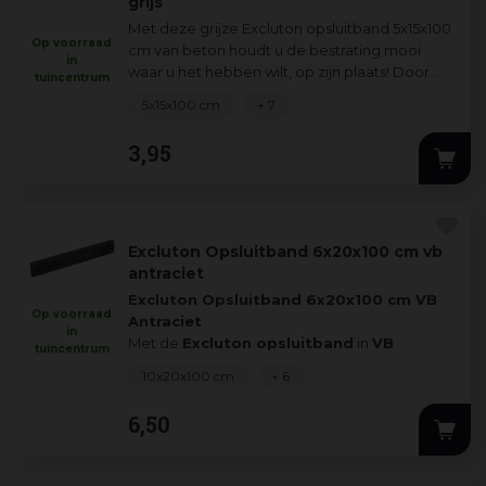
grijs
Met deze grijze Excluton opsluitband 5x15x100
Op voorraad
cm van beton houdt u de bestrating mooi
in
waar u het hebben wilt, op zijn plaats! Door
tuincentrum
Excluton kantopsluiting te gebruiken
...
5x15x100 cm
+ 7
3
,
95
Excluton Opsluitband 6x20x100 cm vb
antraciet
Excluton Opsluitband 6x20x100 cm VB
Op voorraad
Antraciet
in
Met de
Excluton opsluitband
in
VB
tuincentrum
antraciet
houd je jouw bestr
...
10x20x100 cm
+ 6
6
,
50