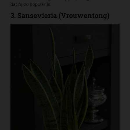
dat hij zo populair is.
3. Sansevieria (Vrouwentong)