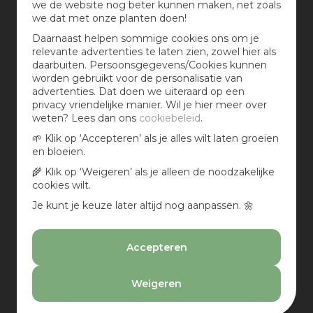
4. Musa dwarf (Bananenplant)
we de website nog beter kunnen maken, net zoals
we dat met onze planten doen!
Daarnaast helpen sommige cookies ons om je
relevante advertenties te laten zien, zowel hier als
daarbuiten. Persoonsgegevens/Cookies kunnen
worden gebruikt voor de personalisatie van
advertenties. Dat doen we uiteraard op een
privacy vriendelijke manier. Wil je hier meer over
weten? Lees dan ons
cookiebeleid
.
🌱 Klik op ‘Accepteren’ als je alles wilt laten groeien
en bloeien.
🌾 Klik op ‘Weigeren’ als je alleen de noodzakelijke
cookies wilt.
Je kunt je keuze later altijd nog aanpassen. 🌼
Accepteren
Weigeren