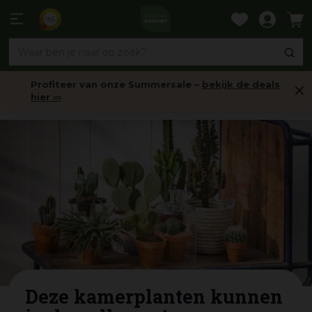
Ga
naar
9,6
content
Profiteer van onze Summersale –
bekijk de deals
hier ›››
Nieuws
Deze kamerplanten kunnen