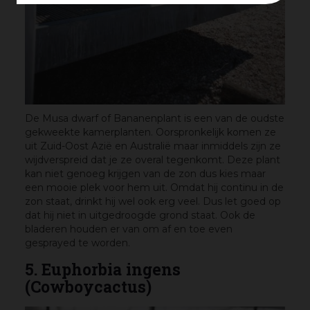
De Musa dwarf of Bananenplant is een van de oudste
gekweekte kamerplanten. Oorspronkelijk komen ze
uit Zuid-Oost Azië en Australië maar inmiddels zijn ze
wijdverspreid dat je ze overal tegenkomt. Deze plant
kan niet genoeg krijgen van de zon dus kies maar
een mooie plek voor hem uit. Omdat hij continu in de
zon staat, drinkt hij wel ook erg veel. Dus let goed op
dat hij niet in uitgedroogde grond staat. Ook de
bladeren houden er van om af en toe even
gesprayed te worden.
5. Euphorbia ingens
(Cowboycactus)