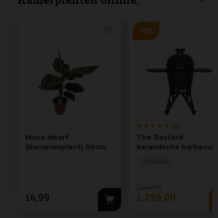
(3)
Musa dwarf
The Bastard
(Bananenplant) 90cm
keramische barbecue
urban large complete
3 Merken
1.649
,
00
16
,
99
1.399
,
00