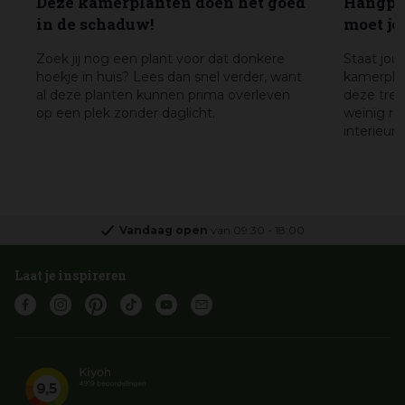
Deze kamerplanten doen het goed
Hangpla
in de schaduw!
moet je 
Zoek jij nog een plant voor dat donkere
Staat jou
hoekje in huis? Lees dan snel verder, want
kamerplan
al deze planten kunnen prima overleven
deze tre
op een plek zonder daglicht.
weinig ru
interieur 
Vandaag open
van
09:30
-
18:00
Laat je inspireren