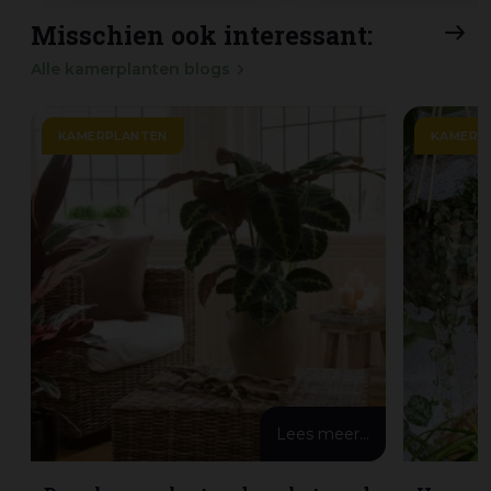
Misschien ook interessant:
Alle kamerplanten blogs
KAMERPLANTEN
KAMERP
Lees meer...