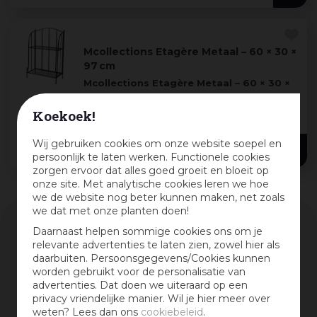
Mcollections Etagère Metaal – 60 × 30 ×
97 cm
Mcollections Etagère Metaal – 60 × 30 ×
97 cm
Koekoek!
Voeg moderne functionaliteit toe aan je
interieur met deze
veelzijdige Etagère van
Wij gebruiken cookies om onze website soepel en
53
,
49
Mcollections,
verva
...
persoonlijk te laten werken. Functionele cookies
zorgen ervoor dat alles goed groeit en bloeit op
onze site. Met analytische cookies leren we hoe
we de website nog beter kunnen maken, net zoals
we dat met onze planten doen!
Assortiment
Daarnaast helpen sommige cookies ons om je
relevante advertenties te laten zien, zowel hier als
daarbuiten. Persoonsgegevens/Cookies kunnen
worden gebruikt voor de personalisatie van
kortingspercentage
advertenties. Dat doen we uiteraard op een
privacy vriendelijke manier. Wil je hier meer over
weten? Lees dan ons
cookiebeleid
.