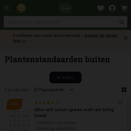
Ga
naar
9,6
content
Profiteer van onze Summersale –
bekijk de deals
hier ›››
Buitenpotten
Plantenstandaarden buiten
Filters
5 producten
(1)
Elho loft urban green wall rek living
black
• Geschikt voor: buiten
• Afmeting: 48x2x59cm