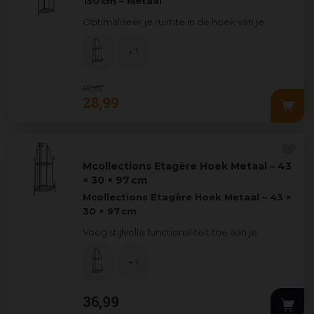
150 cm – Metaal
Optimaliseer je ruimte in de hoek van je
kamer of buitenruimte met deze
stijlvolle
hoek-etagère va
...
+ 1
57
,
99
28
,
99
Mcollections Etagère Hoek Metaal – 43
× 30 × 97 cm
Mcollections Etagère Hoek Metaal – 43 ×
30 × 97 cm
Voeg stijlvolle functionaliteit toe aan je
interieur met deze
slanke hoek‑etagère
van Mcollections,...
+ 1
36
,
99