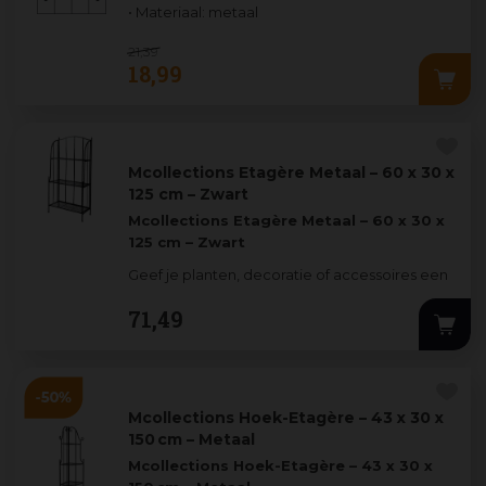
• Materiaal: metaal
21
,
39
18
,
99
Mcollections Etagère Metaal – 60 x 30 x
125 cm – Zwart
Mcollections Etagère Metaal – 60 x 30 x
125 cm – Zwart
Geef je planten, decoratie of accessoires een
stijlvolle plek met deze
metalen etagère
71
,
49
van Mcolle
...
Mcollections Hoek-Etagère – 43 x 30 x
150 cm – Metaal
Mcollections Hoek-Etagère – 43 x 30 x