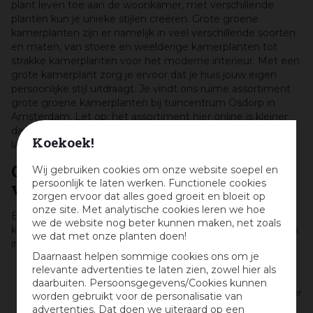
plant leven toe aan de woonkamer, met verschillende
planten kun je unieke stijlen creëren. Grote groene
kamerplanten zijn er namelijk in veel verschillende soorten
en maten, van stoere en weelderige kamerplanten tot
strakke kamerplanten voor het moderne interieur. Met een
grote kamerplant zorg je ervoor dat je huis jouw eigen
persoonlijke stijl uitdraagt. Je vindt ons ruime assortiment
grote groene kamerplanten bij tuincentrum Osdorp in
Amsterdam. Let op: het assortiment hier online is kleiner
dan in het tuincentrum. Dus kom vooral ook eens gezellig
Koekoek!
langs!
Grote kamerplanten voor
Wij gebruiken cookies om onze website soepel en
persoonlijk te laten werken. Functionele cookies
verschillende interieurstijlen
zorgen ervoor dat alles goed groeit en bloeit op
onze site. Met analytische cookies leren we hoe
Er zijn ontzettend veel verschillende grote groene
we de website nog beter kunnen maken, net zoals
kamerplanten, waardoor er altijd wel een bij jouw smaak en
we dat met onze planten doen!
interieur past:
Daarnaast helpen sommige cookies ons om je
Heb je veel ruimte over en wil je een grote groene
relevante advertenties te laten zien, zowel hier als
kamerplant die er wild uitziet en jouw kamer een
daarbuiten. Persoonsgegevens/Cookies kunnen
echt natuurgevoel geeft? Kies dan bijvoorbeeld voor
worden gebruikt voor de personalisatie van
de goudpalm (Dypsis Lutescens). Deze grote
advertenties. Dat doen we uiteraard op een