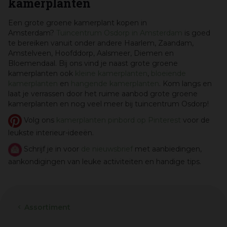
kamerplanten
Een grote groene kamerplant kopen in
Amsterdam?
Tuincentrum Osdorp in Amsterdam
is goed
te bereiken vanuit onder andere Haarlem, Zaandam,
Amstelveen, Hoofddorp, Aalsmeer, Diemen en
Bloemendaal. Bij ons vind je naast grote groene
kamerplanten ook
kleine kamerplanten
,
bloeiende
kamerplanten
en
hangende kamerplanten
. Kom langs en
laat je verrassen door het ruime aanbod grote groene
kamerplanten en nog veel meer bij tuincentrum Osdorp!
Volg ons
kamerplanten pinbord op Pinterest
voor de
leukste interieur-ideeën.
Schrijf je in voor
de nieuwsbrief
met aanbiedingen,
aankondigingen van leuke activiteiten en handige tips.
Assortiment