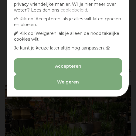
kamerplant met wijd uitlopende bladeren kan van
privacy vriendelijke manier. Wil je hier meer over
een strak interieur iets speels maken;
weten? Lees dan ons
cookiebeleid
.
Wil je wel een grote groene kamerplant, maar niet
🌱 Klik op ‘Accepteren’ als je alles wilt laten groeien
een die de moderne, strakke uitstraling van jouw
en bloeien.
kamer verandert? Dan is de Paradijsvogelplant
🌾 Klik op ‘Weigeren’ als je alleen de noodzakelijke
(Strelitzia) een goede keus voor jou! Deze grote
cookies wilt.
kamerplant loopt niet wijd uit en is in combinatie
met
een stijlvolle plantenpot
de ideale decoratie
Je kunt je keuze later altijd nog aanpassen. 🌼
voor het moderne interieur;
Met de palmlelie (Yucca) of
een grote cactus
creëer
je juist een rustiek interieur. Combineer deze stoere
Accepteren
plant met een terracotta bloempot voor een warme,
landelijke kamerinrichting.
Weigeren