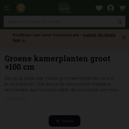
Ga
naar
9,6
content
Profiteer van onze Summersale –
bekijk de deals
hier ›››
Kamerplanten
Groene kamerplanten groot
+100 cm
Ben jij op zoek naar mooie grote kamerplanten voor in
je woonkamer? Dan ben je bij tuincentrum Osdorp in
Amsterdam aan het juiste adres. Bij ons vind je een moo...
Lees meer
Filters