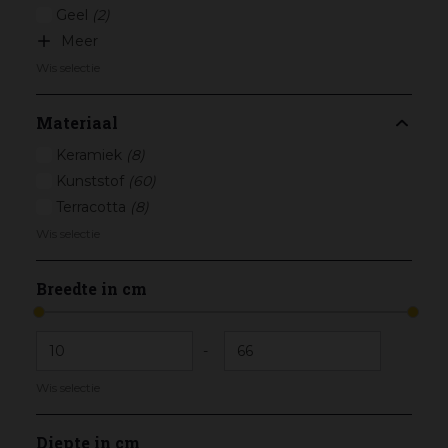
Geel
(2)
Meer
Wis selectie
Materiaal
Keramiek
(8)
Kunststof
(60)
Terracotta
(8)
Wis selectie
Breedte in cm
-
Wis selectie
Diepte in cm