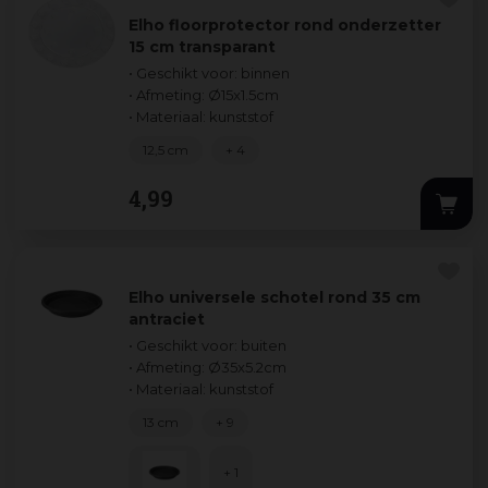
Elho floorprotector rond onderzetter
15 cm transparant
• Geschikt voor: binnen
• Afmeting: Ø15x1.5cm
• Materiaal: kunststof
12,5 cm
+ 4
4
,
99
Elho universele schotel rond 35 cm
antraciet
• Geschikt voor: buiten
• Afmeting: Ø35x5.2cm
• Materiaal: kunststof
13 cm
+ 9
+ 1