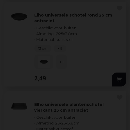
Elho universele schotel rond 25 cm
antraciet
• Geschikt voor: buiten
• Afmeting: Ø25x3.8cm
• Materiaal: kunststof
13 cm
+ 9
+ 1
2
,
49
Elho universele plantenschotel
vierkant 25 cm antraciet
• Geschikt voor: buiten
• Afmeting: 25x25x3.8cm
• Materiaal: kunststof