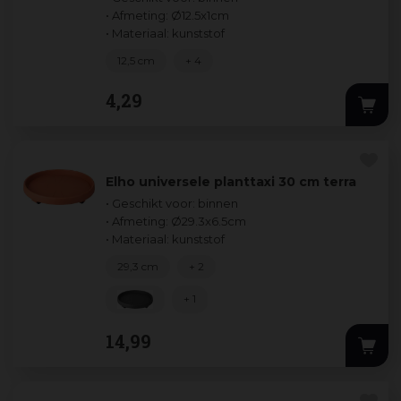
• Afmeting: Ø12.5x1cm
• Materiaal: kunststof
12,5 cm
+ 4
4
,
29
Elho universele planttaxi 30 cm terra
• Geschikt voor: binnen
• Afmeting: Ø29.3x6.5cm
• Materiaal: kunststof
29,3 cm
+ 2
+ 1
14
,
99