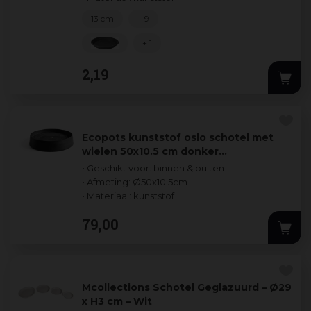
13 cm
+ 9
+ 1
2
,
19
Ecopots kunststof oslo schotel met
wielen 50x10.5 cm donker…
• Geschikt voor: binnen & buiten
• Afmeting: Ø50x10.5cm
• Materiaal: kunststof
79
,
00
Mcollections Schotel Geglazuurd – Ø29
x H3 cm – Wit