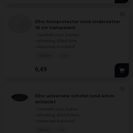
Elho floorprotector rond onderzetter
18 cm transparant
• Geschikt voor: binnen
• Afmeting: Ø18x1.5cm
• Materiaal: kunststof
12,5 cm
+ 4
6
,
49
Elho universele schotel rond 40cm
antraciet
• Geschikt voor: buiten
• Afmeting: Ø40x5.8cm
• Materiaal: kunststof
13 cm
+ 9