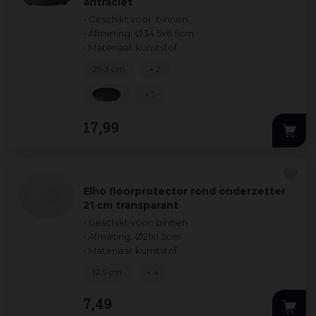
antraciet
• Geschikt voor: binnen
• Afmeting: Ø34.5x6.5cm
• Materiaal: kunststof
29,3 cm
+ 2
+ 1
17
,
99
Elho floorprotector rond onderzetter
21 cm transparant
• Geschikt voor: binnen
• Afmeting: Ø21x1.5cm
• Materiaal: kunststof
12,5 cm
+ 4
7
,
49