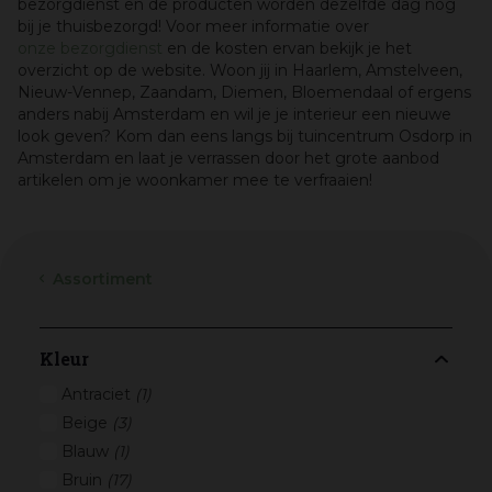
bezorgdienst en de producten worden dezelfde dag nog
bij je thuisbezorgd! Voor meer informatie over
onze bezorgdienst
en de kosten ervan bekijk je
het
overzicht op de website. Woon jij in Haarlem, Amstelveen,
Nieuw-Vennep, Zaandam, Diemen, Bloemendaal of ergens
anders nabij Amsterdam en wil je je interieur een nieuwe
look geven? Kom dan eens langs bij tuincentrum Osdorp in
Amsterdam en laat je verrassen door het grote aanbod
artikelen om je woonkamer mee te verfraaien!
Assortiment
Kleur
Antraciet
(1)
Beige
(3)
Blauw
(1)
Bruin
(17)