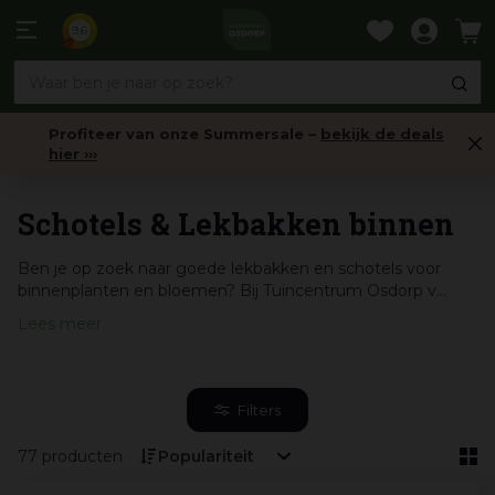
Ga
naar
9,6
content
Profiteer van onze Summersale –
bekijk de deals
hier ›››
Binnenpotten
Schotels & Lekbakken binnen
Ben je op zoek naar goede lekbakken en schotels voor
binnenplanten en bloemen? Bij Tuincentrum Osdorp v...
Lees meer
Filters
77 producten