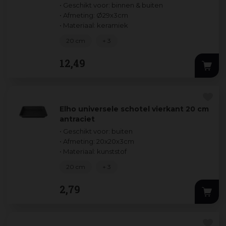
• Geschikt voor: binnen & buiten
• Afmeting: Ø29x3cm
• Materiaal: keramiek
20 cm
+ 3
12
,
49
Elho universele schotel vierkant 20 cm
antraciet
• Geschikt voor: buiten
• Afmeting: 20x20x3cm
• Materiaal: kunststof
20 cm
+ 3
2
,
79