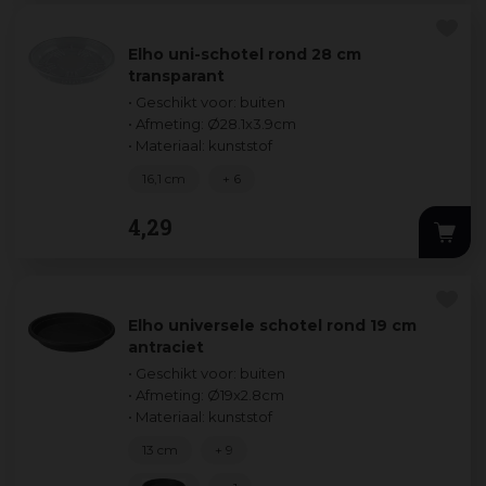
Elho uni-schotel rond 28 cm
transparant
• Geschikt voor: buiten
• Afmeting: Ø28.1x3.9cm
• Materiaal: kunststof
16,1 cm
+ 6
4
,
29
Elho universele schotel rond 19 cm
antraciet
• Geschikt voor: buiten
• Afmeting: Ø19x2.8cm
• Materiaal: kunststof
13 cm
+ 9