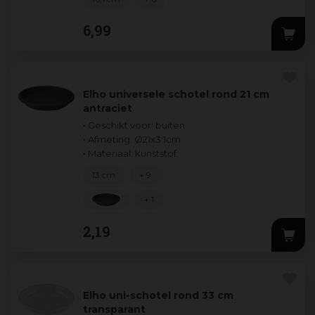
6
,
99
Elho universele schotel rond 21 cm
antraciet
• Geschikt voor: buiten
• Afmeting: Ø21x3.1cm
• Materiaal: kunststof
13 cm
+ 9
+ 1
2
,
19
Elho uni-schotel rond 33 cm
transparant