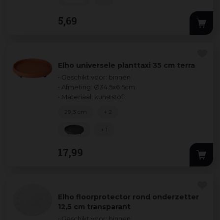
5
,
69
Elho universele planttaxi 35 cm terra
• Geschikt voor: binnen
• Afmeting: Ø34.5x6.5cm
• Materiaal: kunststof
29,3 cm
+ 2
+ 1
17
,
99
Elho floorprotector rond onderzetter
12,5 cm transparant
• Geschikt voor: binnen