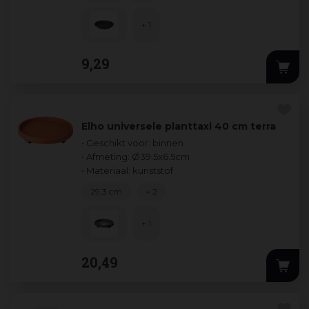
+ 1
9
,
29
Elho universele planttaxi 40 cm terra
• Geschikt voor: binnen
• Afmeting: Ø39.5x6.5cm
• Materiaal: kunststof
29,3 cm
+ 2
+ 1
20
,
49