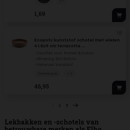
+ 1
1
,
69
Ecopots kunststof schotel met wielen
41.6x9 cm terracotta …
• Geschikt voor: binnen & buiten
• Afmeting: Ø41.6x9cm
• Materiaal: kunststof
Donkergrijs
+ 2
46
,
95
1
2
3
Lekbakken en -schotels van
betrouwbare merken als Elho