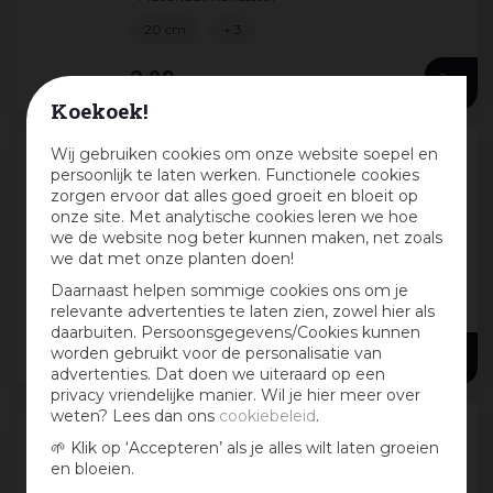
20 cm
+ 3
3
,
29
Koekoek!
Wij gebruiken cookies om onze website soepel en
persoonlijk te laten werken. Functionele cookies
Mcollections schotel terracotta 43x5,5
zorgen ervoor dat alles goed groeit en bloeit op
cm whitewash
onze site. Met analytische cookies leren we hoe
• Geschikt voor: buiten
we de website nog beter kunnen maken, net zoals
• Afmeting: Ø43x5.5cm
we dat met onze planten doen!
• Materiaal: keramiek
Daarnaast helpen sommige cookies ons om je
18 cm
+ 2
relevante advertenties te laten zien, zowel hier als
daarbuiten. Persoonsgegevens/Cookies kunnen
24
,
99
worden gebruikt voor de personalisatie van
advertenties. Dat doen we uiteraard op een
privacy vriendelijke manier. Wil je hier meer over
weten? Lees dan ons
cookiebeleid
.
🌱 Klik op ‘Accepteren’ als je alles wilt laten groeien
Elho universele schotel rond 25 cm
en bloeien.
terra