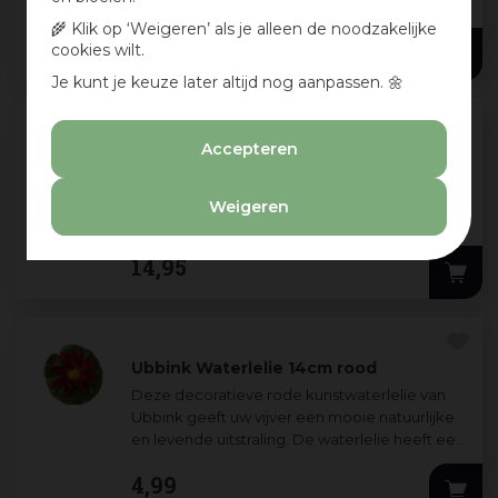
Ubbink. Deze eend heeft met zijn specifieke
kenmerken, formaat (30 cm) en kleurstel
...
🌾 Klik op ‘Weigeren’ als je alleen de noodzakelijke
14
,
95
cookies wilt.
Je kunt je keuze later altijd nog aanpassen. 🌼
Accepteren
Ubbink Vijverdecoratie eend wt
De witte eend is een kunststof (PE) drijffiguur
van Ubbink voor in de vijver. Deze eend heeft
Weigeren
met zijn specifieke kenmerken, formaat (39
cm) en kleurstelling het uiterl
...
14
,
95
Ubbink Waterlelie 14cm rood
Deze decoratieve rode kunstwaterlelie van
Ubbink geeft uw vijver een mooie natuurlijke
en levende uitstraling. De waterlelie heeft een
Ø14 cm en is aan de onderzijde vo
...
4
,
99