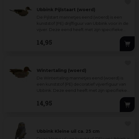
Ubbink Pijlstaart (woerd)
De Pijlstart mannetjes eend (woerd) is een
kunststof (PE) drijffiguur van Ubbink voor in de
vijver. Deze eend heeft met zijn specifieke
kenmerken, formaat (46 cm) en kl
...
14
,
95
Wintertaling (woerd)
De Wintertaling mannetjes eend (woerd) is
een kunststof (PE) decoratief vijverfiguur van
Ubbink. Deze eend heeft met zijn specifieke
kenmerken, formaat (25 cm) en kleur
...
14
,
95
Ubbink Kleine uil ca. 25 cm
Deze kleine uil van kunststof (PE) van Ubbink is