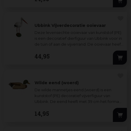
Ubbink Vijverdecoratie ooievaar
Deze levensechte ooievaar van kunststof (PE)
is een decoratief dierfiguur van Ubbink voor in
de tuin of aan de vijverrand. De ooievaar heeft
met haar specifieke kenmerk
...
44
,
95
Wilde eend (woerd)
De wilde mannetjes eend (woerd) is een
kunststof (PE) decoratief vijverfiguur van
Ubbink. De eend heeft met 39 cm het formaat
van een volwassen eend en heeft door zijn
...
14
,
95