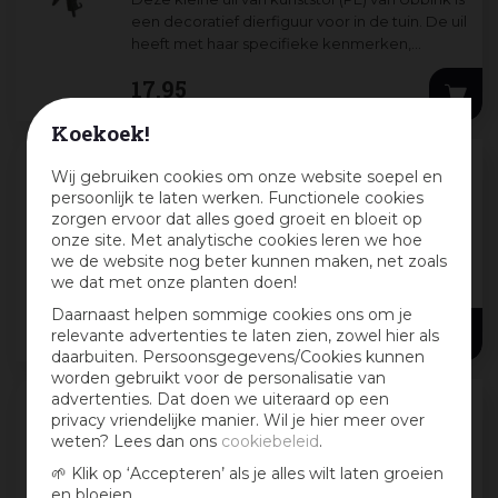
een decoratief dierfiguur voor in de tuin. De uil
heeft met haar specifieke kenmerken,
formaat (H26 cm) en kleurstellin
...
17
,
95
Koekoek!
Wij gebruiken cookies om onze website soepel en
Ubbink Waterlelie grote bloem 16cm
persoonlijk te laten werken. Functionele cookies
geel
zorgen ervoor dat alles goed groeit en bloeit op
onze site. Met analytische cookies leren we hoe
Deze decoratieve gele kunstwaterlelie van
we de website nog beter kunnen maken, net zoals
Ubbink geeft uw vijver een mooie natuurlijke
we dat met onze planten doen!
en levende uitstraling. De waterlelie heeft een
Ø16 cm en blijft door het zwaarte
...
Daarnaast helpen sommige cookies ons om je
6
,
99
relevante advertenties te laten zien, zowel hier als
daarbuiten. Persoonsgegevens/Cookies kunnen
worden gebruikt voor de personalisatie van
advertenties. Dat doen we uiteraard op een
privacy vriendelijke manier. Wil je hier meer over
Vijverdecoratie carolina eend woerd
weten? Lees dan ons
cookiebeleid
.
De Carolina mannetjes eend (woerd) is een
🌱 Klik op ‘Accepteren’ als je alles wilt laten groeien
kunststof (PE) decoratief vijverfiguur van
en bloeien.