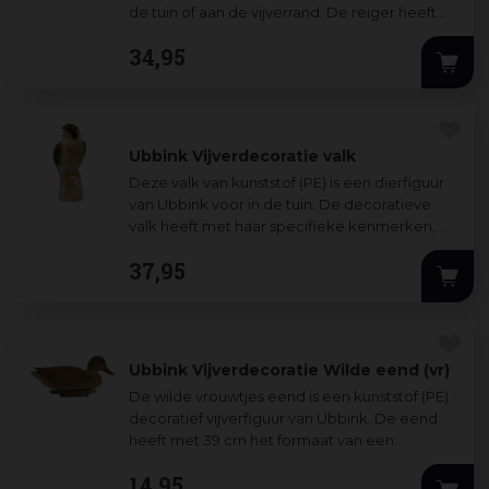
de tuin of aan de vijverrand. De reiger heeft
met haar specifieke kenmerken
...
34
,
95
Ubbink Vijverdecoratie valk
Deze valk van kunststof (PE) is een dierfiguur
van Ubbink voor in de tuin. De decoratieve
valk heeft met haar specifieke kenmerken,
formaat (H41 cm) en kleurstelling he
...
37
,
95
Ubbink Vijverdecoratie Wilde eend (vr)
De wilde vrouwtjes eend is een kunststof (PE)
decoratief vijverfiguur van Ubbink. De eend
heeft met 39 cm het formaat van een
volwassen eend en heeft door haar kleurste
...
14
,
95