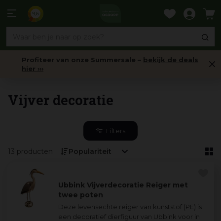
Ga
naar
9,6
content
Profiteer van onze Summersale –
bekijk de deals
hier ›››
Vijver
Vijver decoratie
Filters
13 producten
Ubbink Vijverdecoratie Reiger met
twee poten
Deze levensechte reiger van kunststof (PE) is
een decoratief dierfiguur van Ubbink voor in