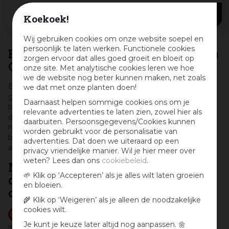
54
,
95
per m²
Koekoek!
Wij gebruiken cookies om onze website soepel en
persoonlijk te laten werken. Functionele cookies
Balkontegels kopen bij tuincentrum
zorgen ervoor dat alles goed groeit en bloeit op
Osdorp in Amsterdam
onze site. Met analytische cookies leren we hoe
we de website nog beter kunnen maken, net zoals
Balkontegels kopen? Dat is makkelijker gezegd dan
we dat met onze planten doen!
gedaan! Hoewel je slechts een klein oppervlak hoeft te
Daarnaast helpen sommige cookies ons om je
bestraten, wil je toch zeker zijn van een mooie balkonvloer
relevante advertenties te laten zien, zowel hier als
die makkelijk te leggen is, niet te zwaar is en lang
daarbuiten. Persoonsgegevens/Cookies kunnen
meegaat. Deze geselecteerde balkontegels uit het
worden gebruikt voor de personalisatie van
bestrating assortiment van tuincentrum Osdorp voldoen
advertenties. Dat doen we uiteraard op een
aan al deze voorwaarden.
privacy vriendelijke manier. Wil je hier meer over
weten? Lees dan ons
cookiebeleid
.
Meer inspiratie voor je balkon of
🌱 Klik op ‘Accepteren’ als je alles wilt laten groeien
dakterras en leuke aanbiedingen
en bloeien.
ontvangen?
🌾 Klik op ‘Weigeren’ als je alleen de noodzakelijke
cookies wilt.
Volg
ons pinbord met inspiratie
op Pinterest en breng
Je kunt je keuze later altijd nog aanpassen. 🌼
je tuin tot leven!