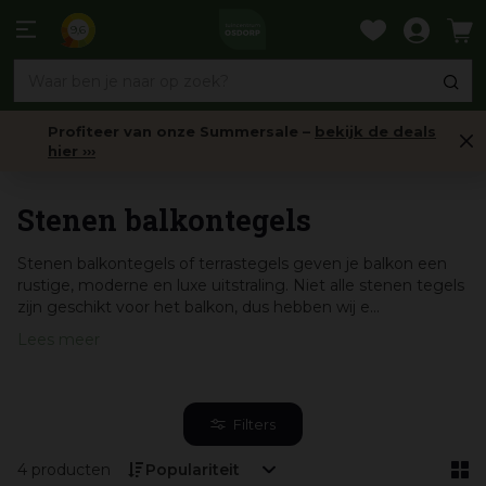
Ga
naar
9,6
content
Profiteer van onze Summersale –
bekijk de deals
hier ›››
Balkon tegels & Bekleding
Stenen balkontegels
Stenen balkontegels of terrastegels geven je balkon een
rustige, moderne en luxe uitstraling. Niet alle stenen tegels
zijn geschikt voor het balkon, dus hebben wij e...
Lees meer
Filters
4 producten