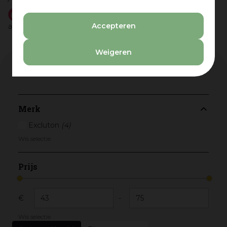
Schrijf je in voor
de nieuwsbrief
met aanbiedingen,
Accepteren
aankondigingen van leuke activiteiten en handige tips.
Weigeren
Assortiment
Merk
Excluton
(4)
Wis selectie
Prijs
€
-
Wis selectie