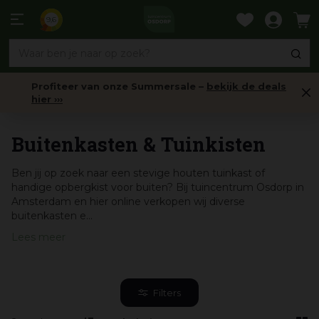
Ga
naar
9,6
content
Profiteer van onze Summersale –
bekijk de deals
hier ›››
Tuinhout
Buitenkasten & Tuinkisten
Ben jij op zoek naar een stevige houten tuinkast of
handige opbergkist voor buiten? Bij tuincentrum Osdorp in
Amsterdam en hier online verkopen wij diverse
buitenkasten e...
Lees meer
Filters