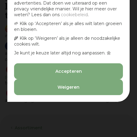
advertenties. Dat doen we uiteraard op een
leuke tips en inspiratie voor je
privacy vriendelijke manier. Wil je hier meer over
tuin of balkon op doen?
weten? Lees dan ons
cookiebeleid
.
🌱 Klik op ‘Accepteren’ als je alles wilt laten groeien
Volg
tuincentrum Osdorp op Instagram
voor leuke
en bloeien.
inspirerende foto's en berichten.
🌾 Klik op ‘Weigeren’ als je alleen de noodzakelijke
cookies wilt.
Volg
tuincentrum Osdorp
op Facebook voor mooie
Je kunt je keuze later altijd nog aanpassen. 🌼
aanbiedingen, leuke en inspirerende berichten en blijf altijd
op de hoogte.
Volg ons
Overkappingen, Veranda's & Afdakjes
Accepteren
pinbord op Pinterest
voor de mooiste in
spiratie voor je
tuinhout projecten.
Weigeren
Schrijf je in voor
de nieuwsbrief
met aanbiedingen,
aankondigingen van leuke activiteiten en handige tips
Assortiment