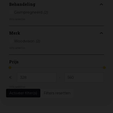
Behandeling
Geïmpregneerd
(2)
Wis selectie
Merk
Woodvision
(2)
Wis selectie
Prijs
€
-
Wis selectie
Filters resetten