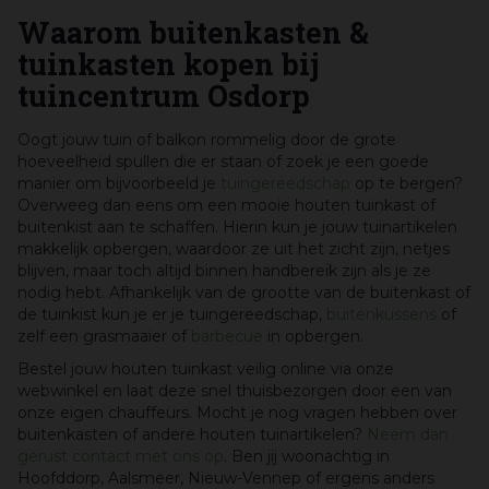
Waarom buitenkasten &
tuinkasten kopen bij
tuincentrum Osdorp
Oogt jouw tuin of balkon rommelig door de grote
hoeveelheid spullen die er staan of zoek je een goede
manier om bijvoorbeeld je
tuingereedschap
op te bergen?
Overweeg dan eens om een mooie houten tuinkast of
buitenkist aan te schaffen. Hierin kun je jouw tuinartikelen
makkelijk opbergen, waardoor ze uit het zicht zijn, netjes
blijven, maar toch altijd binnen handbereik zijn als je ze
nodig hebt. Afhankelijk van de grootte van de buitenkast of
de tuinkist kun je er je tuingereedschap,
buitenkussens
of
zelf een grasmaaier of
barbecue
in opbergen.
Bestel jouw houten tuinkast veilig online via onze
webwinkel en laat deze snel thuisbezorgen door een van
onze eigen chauffeurs. Mocht je nog vragen hebben over
buitenkasten of andere houten tuinartikelen?
Neem dan
gerust contact met ons op
. Ben jij woonachtig in
Hoofddorp, Aalsmeer, Nieuw-Vennep of ergens anders