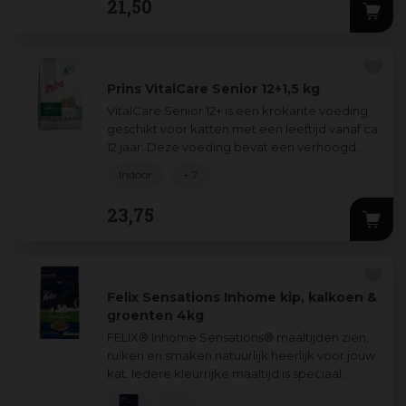
21
,
50
Prins VitalCare Senior 12+1,5 kg
VitalCare Senior 12+ is een krokante voeding
geschikt voor katten met een leeftijd vanaf ca.
12 jaar. Deze voeding bevat een verhoogd
energiegehalte wat bijdraagt aan h
...
Indoor
+ 7
23
,
75
Felix Sensations Inhome kip, kalkoen &
groenten 4kg
FELIX® Inhome Sensations® maaltijden zien,
ruiken en smaken natuurlijk heerlijk voor jouw
kat. Iedere kleurrijke maaltijd is speciaal
ontwikkeld voor katten die voornam
...