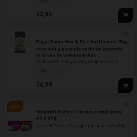
2 kg
+ 1
53
,
99
Royal Canin Hair & Skin kattenvoer 2kg
Voor een glanzende vacht en gezonde
huid van de volwassen kat
Voor katten met gevoelige huid en vacht
belangrijkste kenmerk
2 kg
+ 1
De vacht
...
34
,
99
Vitakraft Poésie Classique multipack
40 x 85g
Vitakraft Poésie Classique multipack 40 x 85g