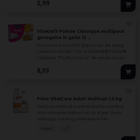
2
,
99
Vitakraft Poésie Classique multipack
gevogelte in gelei 12 …
Is jouw kat een echte fijnproever die graag
varieert in smaak? Dan is Vitakraft® Poésie®
Classique "Poultry Choice" de ideale keuze.
Deze multipack bevat 12 handige zak
...
8
,
59
Prins VitalCare Adult Multicat 1,5 kg
VitalCare Multicat is een krokante voeding
voor volwassen katten tot ca. 8 jaar. Deze
volledige voeding ondersteunt het
immuunsysteem en draagt bij aan een
Indoor
+ 7
glanzende va
...