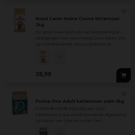
Royal Canin Maine Coone kittenvoer
2kg
De groei is een periode van verandering en
uitdagingen voor jouw Maine Coon kitten. Om
zijn ontwikkelende immuunsysteem te
ondersteunen heeft jouw kitten de juiste
voeding
...
+ 1
38
,
99
Purina One Adult kattenvoer zalm 3kg
PURINA® ONE® Adult Rijk aan Zalm
kattenvoer is qua voedingswaarde afgestemd
op katten van 1 jaar en ouder. Een
uitgebalanceerd darmmicrobioom is
essentieel voor de goed
...
+ 1