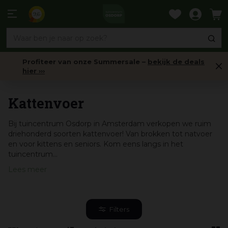
Ga
naar
9,6
content
Profiteer van onze Summersale –
bekijk de deals
hier ›››
Katten
Kattenvoer
Bij tuincentrum Osdorp in Amsterdam verkopen we ruim
driehonderd soorten kattenvoer! Van brokken tot natvoer
en voor kittens en seniors. Kom eens langs in het
tuincentrum...
Lees meer
Filters