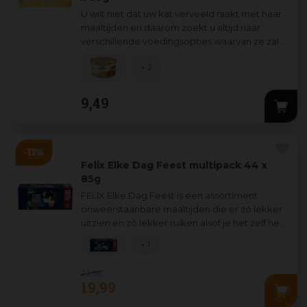
U wilt niet dat uw kat verveeld raakt met haar
maaltijden en daarom zoekt u altijd naar
verschillende voedingsopties waarvan ze zal
genieten. Daarom heeft GOURMET™ Gold
...
+ 2
9
,
49
Felix Elke Dag Feest multipack 44 x
85g
FELIX Elke Dag Feest is een assortiment
onweerstaanbare maaltijden die er zó lekker
uitzien en zó lekker ruiken alsof je het zelf hebt
klaargemaakt. Elk recept, gemaakt
...
+ 1
22
,
99
19
,
99