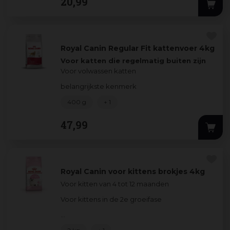
20
,
99
Royal Canin Regular Fit kattenvoer 4kg
Voor katten die regelmatig buiten zijn
Voor volwassen katten
belangrijkste kenmerk
De kat die regelmatig buiten komt, heeft een
400 g
+ 1
mati
...
47
,
99
Royal Canin voor kittens brokjes 4kg
Voor kitten van 4 tot 12 maanden
Voor kittens in de 2e groeifase
...