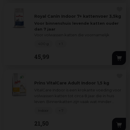
Royal Canin Indoor 7+ kattenvoer 3,5kg
Voor binnenshuis levende katten ouder
dan 7 jaar
Voor volwassen katten die voornamelijk
binnen leven
400 g
+ 1
Voor binnen katten ouder dan 7 jaar
...
45
,
99
Prins VitalCare Adult Indoor 1,5 kg
VitalCare Indoor is een krokante voeding voor
volwassen katten tot circa 8 jaar die in huis
leven. Binnenkatten zijn vaak wat minder
actief en hebben daarom een lagere
...
Indoor
+ 7
21
,
50