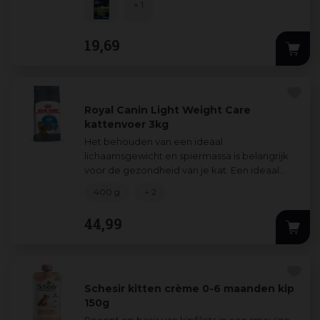
+ 1
19
,
69
Royal Canin Light Weight Care
kattenvoer 3kg
Het behouden van een ideaal
lichaamsgewicht en spiermassa is belangrijk
voor de gezondheid van je kat. Een ideaal
lichaamsgewicht is, net als een gezonde
400 g
+ 2
spiermassa, belan
...
44
,
99
Schesir kitten crème 0-6 maanden kip
150g
Recept op basis van kipfilets in een smeuïge