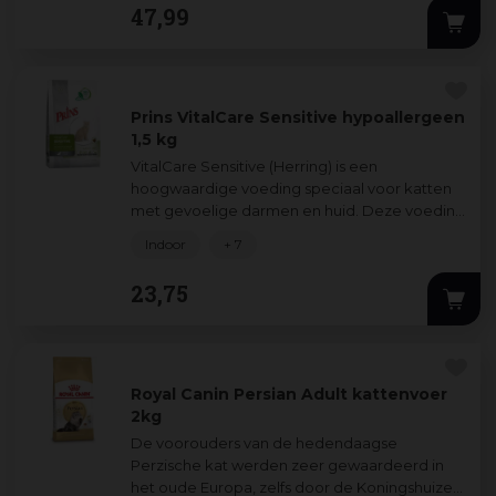
belangrijkste kenmerk
47
,
99
Katten met een gev
...
Prins VitalCare Sensitive hypoallergeen
1,5 kg
VitalCare Sensitive (Herring) is een
hoogwaardige voeding speciaal voor katten
met gevoelige darmen en huid. Deze voeding
bevat één geselecteerde eiwitbron vis
Indoor
+ 7
(haring
...
23
,
75
Royal Canin Persian Adult kattenvoer
2kg
De voorouders van de hedendaagse
Perzische kat werden zeer gewaardeerd in
het oude Europa, zelfs door de Koningshuizen.