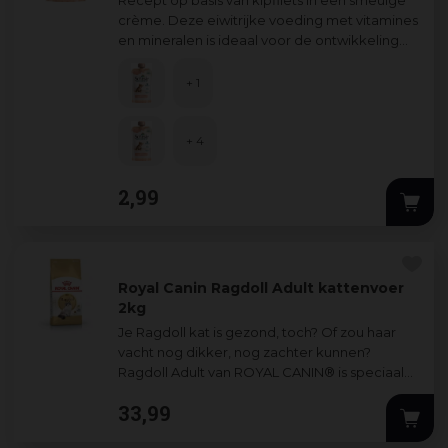
crème. Deze eiwitrijke voeding met vitamines
en mineralen is ideaal voor de ontwikkeling
van het immuunsysteem van kittens
...
+ 1
+ 4
2
,
99
Royal Canin Ragdoll Adult kattenvoer
2kg
Je Ragdoll kat is gezond, toch? Of zou haar
vacht nog dikker, nog zachter kunnen?
Ragdoll Adult van ROYAL CANIN® is speciaal
ontwikkeld om een gezonde huid en vacht
33
,
99
te
...