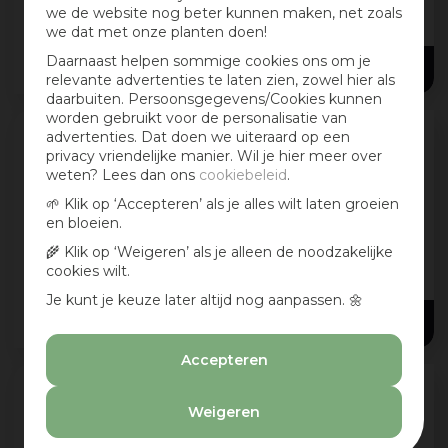
+ 2
we de website nog beter kunnen maken, net zoals
(waarvan kip 21%), tarwe, maïs, oliën en vette
...
we dat met onze planten doen!
Daarnaast helpen sommige cookies ons om je
20
,
99
relevante advertenties te laten zien, zowel hier als
daarbuiten. Persoonsgegevens/Cookies kunnen
worden gebruikt voor de personalisatie van
advertenties. Dat doen we uiteraard op een
privacy vriendelijke manier. Wil je hier meer over
Royal Canin Mother & Babycat 2kg
weten? Lees dan ons
cookiebeleid
.
Jonge kittens verdienen de beste start in hun
leven. Goede voeding voor hen, maar ook
🌱 Klik op ‘Accepteren’ als je alles wilt laten groeien
voor hun moeder tijdens de dracht en na de
en bloeien.
bevalling, kan daarvoor zorgen. ROYAL CANI
...
🌾 Klik op ‘Weigeren’ als je alleen de noodzakelijke
+ 1
cookies wilt.
Je kunt je keuze later altijd nog aanpassen. 🌼
33
,
99
Accepteren
Iams Adult kattenvoer tarwevrij kip 3kg
Weigeren
Voldoe aan de natuurlijke behoeften van uw