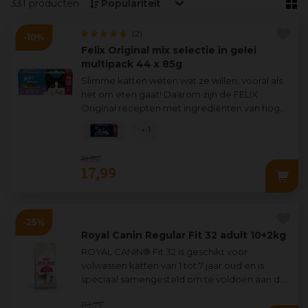
331 producten
(2)
Felix Original mix selectie in gelei
multipack 44 x 85g
Slimme katten weten wat ze willen, vooral als
het om eten gaat! Daarom zijn de FELIX
Original recepten met ingrediënten van hoge
kwaliteit gemaakt en bereid met malse s
...
+ 1
19
,
99
17
,
99
Royal Canin Regular Fit 32 adult 10+2kg
ROYAL CANIN® Fit 32 is geschikt voor
volwassen katten van 1 tot 7 jaar oud en is
speciaal samengesteld om te voldoen aan de
voedingsbehoeften van je kat, om zo haar h
...
113
,
79