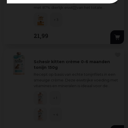
katten met heerlijke geavanceerde voeding
met 87% dierlijk eiwit[[[van het totale
eiwitgehalte]]]. Ons IAMS Advanced Nutritio
...
+ 3
21
,
99
Schesir kitten crème 0-6 maanden
tonijn 150g
Recept op basis van echte tonijnfilets in een
smeuïge crème. Deze eiwitrijke voeding met
vitamines en mineralen is ideaal voor de
ontwikkeling van het immuunsysteem van
...
+ 1
+ 4