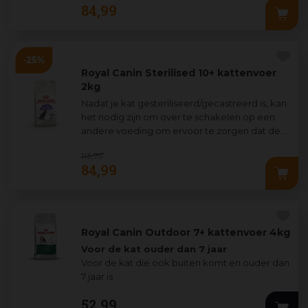
84
,
99
Royal Canin Sterilised 10+ kattenvoer
2kg
Nadat je kat gesteriliseerd/gecastreerd is, kan
het nodig zijn om over te schakelen op een
andere voeding om ervoor te zorgen dat de
voedingsstoffen die ze binnenkrijgt
...
113
,
79
84
,
99
Royal Canin Outdoor 7+ kattenvoer 4kg
Voor de kat ouder dan 7 jaar
Voor de kat die ook buiten komt en ouder dan
7 jaar is
Een combinatie van actieve voedingsstoffen
52
,
99