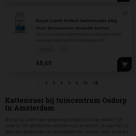
Royal Canin Indoor kattenvoer 4kg
Voor binnenshuis levende katten
Voor volwassen binnenshuis levende katten
met een normaal lichaamsgewicht
belangrijkste kenmerk
400 g
+ 1
Een
...
48
,
49
1
2
3
4
5
6
10
Kattenvoer bij tuincentrum Osdorp
in Amsterdam
Ben jij op zoek naar graanvrije brokjes voor je raskat? Of
zoek je het allerbeste natvoer voor je kitten? Je kan het zo
gek niet bedenken of wij hebben het voor je. Voor jong en