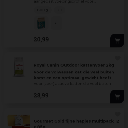
aangepast voedingsprofiel voor
gecastreerde/gesteriliseerde katten. PURINA
800 g
+ 1
ONE® kattenvoe
...
+ 1
20
,
99
Royal Canin Outdoor kattenvoer 2kg
Voor de volwassen kat die veel buiten
komt en een optimaal gewicht heeft
Voor (zeer) actieve katten die veel buiten
komen
28
,
99
belangrijkste ke
...
Gourmet Gold fijne hapjes multipack 12
x 85g