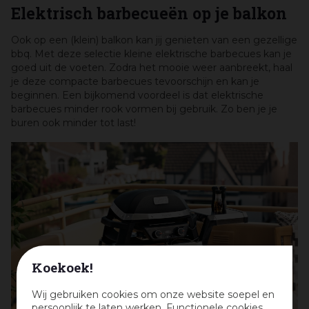
Elektrisch barbecueën op je balkon
Ook op een (klein) balkon kan jij genieten van een gezellige
bbq. Met deze selectie kleine elektrische barbecues kan je
goed uit de voeten. Zodra het mooie weer aanbreekt, haal
je deze compacte barbecues tevoorschijn en kan je
beginnen. Een bijkomend voordeel is dat elektrische
barbecues minder rook vormen bij gebruik. Zo ben je je
buren ook minder tot last!
Koekoek!
Wij gebruiken cookies om onze website soepel en
persoonlijk te laten werken. Functionele cookies