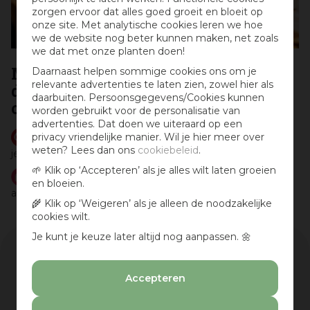
zorgen ervoor dat alles goed groeit en bloeit op
onze site. Met analytische cookies leren we hoe
we de website nog beter kunnen maken, net zoals
we dat met onze planten doen!
Meer inspiratie voor je balkon of
Daarnaast helpen sommige cookies ons om je
relevante advertenties te laten zien, zowel hier als
dakterras en leuke aanbiedingen
daarbuiten. Persoonsgegevens/Cookies kunnen
ontvangen?
worden gebruikt voor de personalisatie van
advertenties. Dat doen we uiteraard op een
Volg
ons pinbord met inspiratie
op Pinterest en breng
privacy vriendelijke manier. Wil je hier meer over
weten? Lees dan ons
cookiebeleid
.
je tuin tot leven!
🌱 Klik op ‘Accepteren’ als je alles wilt laten groeien
Schrijf je in voor
de nieuwsbrief
met aanbiedingen,
en bloeien.
aankondigingen van leuke activiteiten en handige tips.
🌾 Klik op ‘Weigeren’ als je alleen de noodzakelijke
cookies wilt.
Je kunt je keuze later altijd nog aanpassen. 🌼
Assortiment
Accepteren
Merk