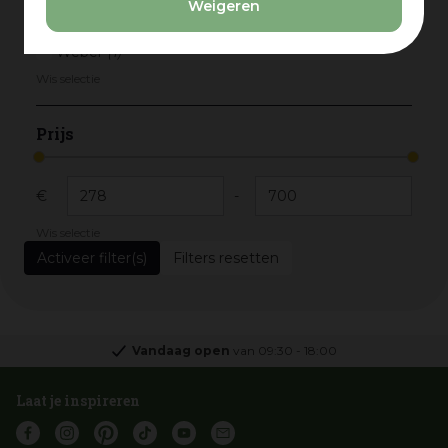
Weigeren
Napoleon
(1)
Weber
(1)
Wis selectie
Prijs
€
-
Wis selectie
Filters resetten
Vandaag open
van
09:30
-
18:00
Laat je inspireren