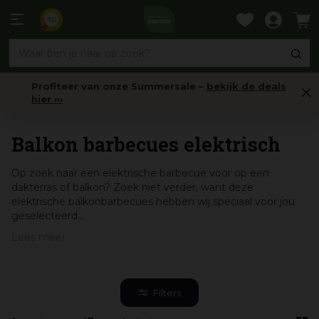
Ga
naar
9,6
content
Profiteer van onze Summersale –
bekijk de deals
hier ›››
Balkon barbecues
Balkon barbecues elektrisch
Op zoek naar een elektrische barbecue voor op een
dakterras of balkon? Zoek niet verder, want deze
elektrische balkonbarbecues hebben wij speciaal voor jou
geselecteerd...
Lees meer
Filters