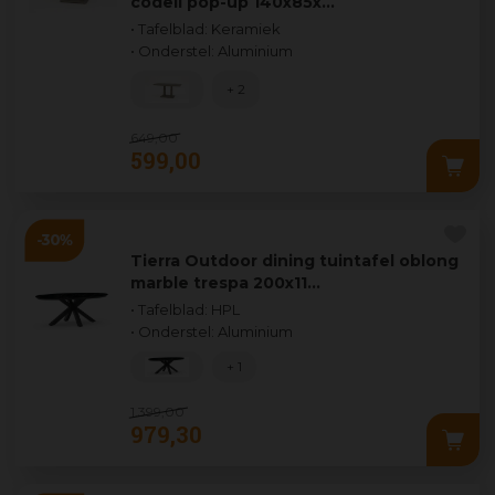
codell pop-up 140x85x…
• Tafelblad: Keramiek
• Onderstel: Aluminium
+ 2
649
,
00
599
,
00
Tierra Outdoor dining tuintafel oblong
marble trespa 200x11…
• Tafelblad: HPL
• Onderstel: Aluminium
+ 1
1.399
,
00
979
,
30