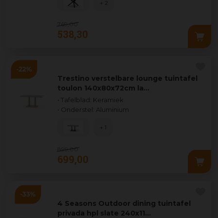
+ 2
769
,
00
538
,
30
Trestino verstelbare lounge tuintafel
toulon 140x80x72cm la…
• Tafelblad: Keramiek
• Onderstel: Aluminium
+ 1
899
,
00
699
,
00
4 Seasons Outdoor dining tuintafel
privada hpl slate 240x11…