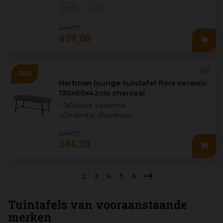
1 m
+ 1
599
,
00
499
,
00
Hartman lounge tuintafel flora ceramic
130x60x42cm charcoal
• Tafelblad: Keramiek
• Onderstel: Aluminium
549
,
00
384
,
30
1
2
3
4
5
6
Tuintafels van vooraanstaande
merken