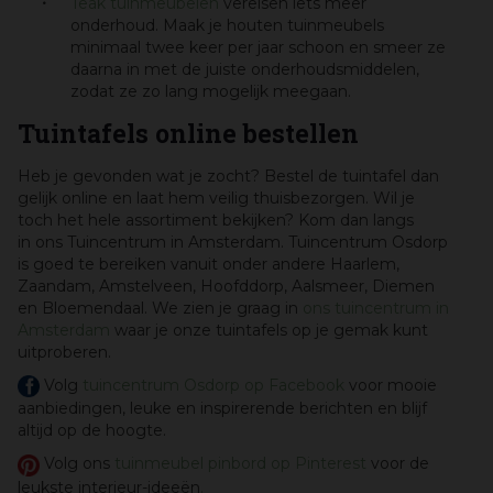
Teak tuinmeubelen
vereisen iets meer
onderhoud. Maak je houten tuinmeubels
minimaal twee keer per jaar schoon en smeer ze
daarna in met de juiste onderhoudsmiddelen,
zodat ze zo lang mogelijk meegaan.
Tuintafels online bestellen
Heb je gevonden wat je zocht? Bestel de tuintafel dan
gelijk online en laat hem veilig thuisbezorgen. Wil je
toch het hele assortiment bekijken? Kom dan langs
in ons Tuincentrum in Amsterdam. Tuincentrum Osdorp
is goed te bereiken vanuit onder andere Haarlem,
Zaandam, Amstelveen, Hoofddorp, Aalsmeer, Diemen
en Bloemendaal. We zien je graag in
ons tuincentrum in
Amsterdam
waar je onze tuintafels op je gemak kunt
uitproberen.
Volg
tuincentrum Osdorp op Facebook
voor mooie
aanbiedingen, leuke en inspirerende berichten en blijf
altijd op de hoogte.
Volg ons
tuinmeubel pinbord op Pinterest
voor de
leukste interieur-ideeën
.