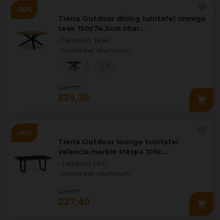
Tierra Outdoor dining tuintafel omnigo
teak 150x74.5cm char…
• Tafelblad: Teak
• Onderstel: Aluminium
+ 2
1.199
,
00
839
,
30
Tierra Outdoor lounge tuintafel
valencia marble trespa 105x…
• Tafelblad: HPL
• Onderstel: Aluminium
379
,
00
227
,
40