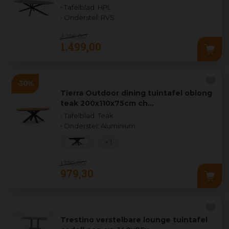
• Tafelblad: HPL
• Onderstel: RVS
2.258
,
00
1.499
,
00
Tierra Outdoor dining tuintafel oblong
teak 200x110x75cm ch…
• Tafelblad: Teak
• Onderstel: Aluminium
+ 1
1.399
,
00
979
,
30
Trestino verstelbare lounge tuintafel