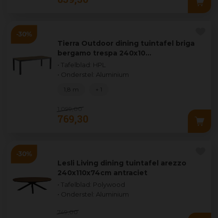
Tierra Outdoor dining tuintafel briga
bergamo trespa 240x10…
• Tafelblad: HPL
• Onderstel: Aluminium
1,8 m
+ 1
1.099
,
00
769
,
30
Lesli Living dining tuintafel arezzo
240x110x74cm antraciet
• Tafelblad: Polywood
• Onderstel: Aluminium
749
,
00