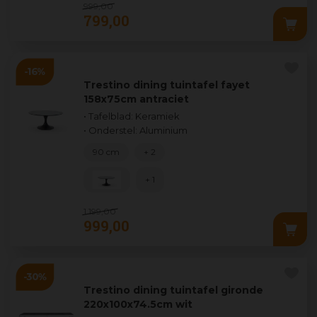
999
,
00
799
,
00
Trestino dining tuintafel fayet
158x75cm antraciet
• Tafelblad: Keramiek
• Onderstel: Aluminium
90 cm
+ 2
+ 1
1.199
,
00
999
,
00
Trestino dining tuintafel gironde
220x100x74.5cm wit