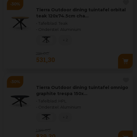
Tierra Outdoor dining tuintafel orbital
teak 120x74.5cm cha…
• Tafelblad: Teak
• Onderstel: Aluminium
+ 2
759
,
00
531
,
30
Tierra Outdoor dining tuintafel omnigo
graphite trespa 150x…
• Tafelblad: HPL
• Onderstel: Aluminium
+ 2
1.199
,
00
839
,
30