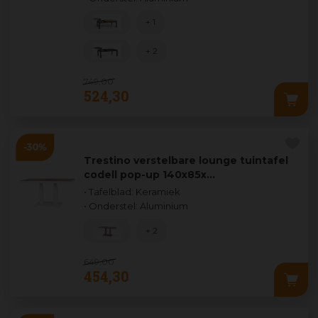
+ 1
+ 2
749
,
00
524
,
30
Trestino verstelbare lounge tuintafel
codell pop-up 140x85x…
• Tafelblad: Keramiek
• Onderstel: Aluminium
+ 2
649
,
00
454
,
30