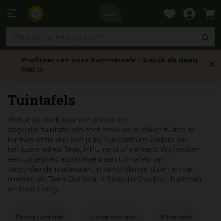
Ga
naar
9,6
content
Profiteer van onze Summersale –
bekijk de deals
hier ›››
Tuinmeubelen
Tuintafels
Ben je op zoek naar een mooie en
degelijke tuintafel om met mooi weer lekker buiten te
kunnen eten, dan ben je bij Tuincentrum Osdorp aan
het juiste adres. Teak, HPL, rond of vierkant: Wij hebben
een uitgebreid assortiment aan tuintafels van
verschillende materialen, in verschillende stijlen en van
merken als Tierra Outdoor, 4 Seasons Outdoor, Hartman
en Own Living.
Dining tuintafels
Lounge tuintafels
Bijzettafels
Bi