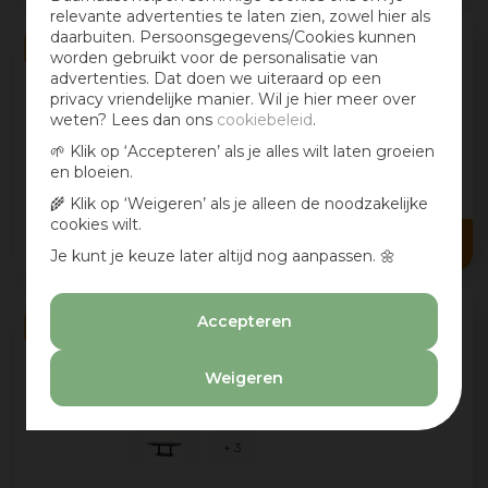
relevante advertenties te laten zien, zowel hier als
daarbuiten. Persoonsgegevens/Cookies kunnen
worden gebruikt voor de personalisatie van
Trestino uitschuifbare dining tuintafel
advertenties. Dat doen we uiteraard op een
vesoul extension 26…
privacy vriendelijke manier. Wil je hier meer over
• Tafelblad: Keramiek
weten? Lees dan ons
cookiebeleid
.
• Onderstel: Aluminium
🌱 Klik op ‘Accepteren’ als je alles wilt laten groeien
+ 1
en bloeien.
🌾 Klik op ‘Weigeren’ als je alleen de noodzakelijke
1.199
,
00
cookies wilt.
999
,
00
Je kunt je keuze later altijd nog aanpassen. 🌼
Accepteren
Trestino verstelbare lounge tuintafel
codell pop-up extensi…
Weigeren
• Tafelblad: Keramiek
• Onderstel: Aluminium
+ 3