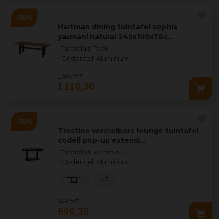
Hartman dining tuintafel sophie
yasmani natural 240x100x76c…
• Tafelblad: Teak
• Onderstel: Aluminium
1.599
,
00
1.119
,
30
Trestino verstelbare lounge tuintafel
codell pop-up extensi…
• Tafelblad: Keramiek
• Onderstel: Aluminium
+ 3
999
,
00
699
,
30