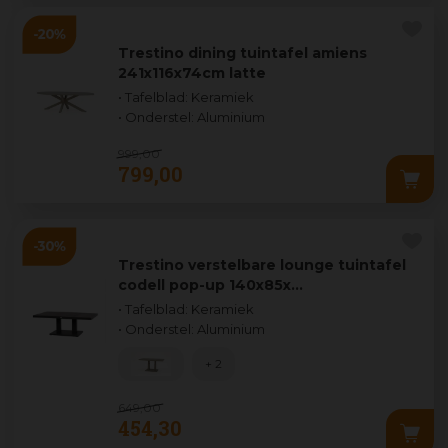
Trestino dining tuintafel amiens
241x116x74cm latte
• Tafelblad: Keramiek
• Onderstel: Aluminium
999
,
00
799
,
00
Trestino verstelbare lounge tuintafel
codell pop-up 140x85x…
• Tafelblad: Keramiek
• Onderstel: Aluminium
+ 2
649
,
00
454
,
30