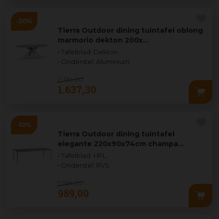
Tierra Outdoor dining tuintafel oblong
marmorio dekton 200x…
• Tafelblad: Dekton
• Onderstel: Aluminium
2.339
,
00
1.637
,
30
Tierra Outdoor dining tuintafel
elegante 220x90x74cm champa…
• Tafelblad: HPL
• Onderstel: RVS
1.099
,
00
989
,
00