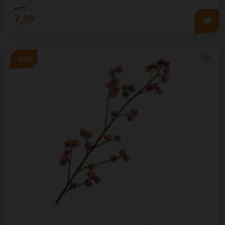
9
,
99
7
,
99