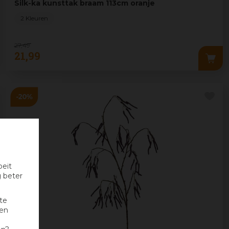
Silk-ka kunsttak braam 113cm oranje
2 Kleuren
27
,
49
21
,
99
oeit
g beter
te
nen