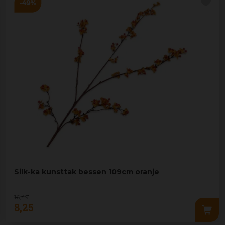
Silk-ka kunsttak bessen 109cm oranje
16
,
49
8
,
25