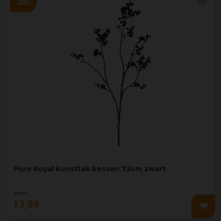
Pure Royal kunsttak bessen 72cm zwart
17
,
49
13
,
99