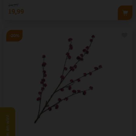
24
,
99
19
,
99