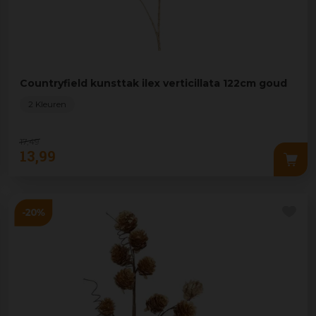
Countryfield kunsttak ilex verticillata 122cm goud
2 Kleuren
17
,
49
13
,
99