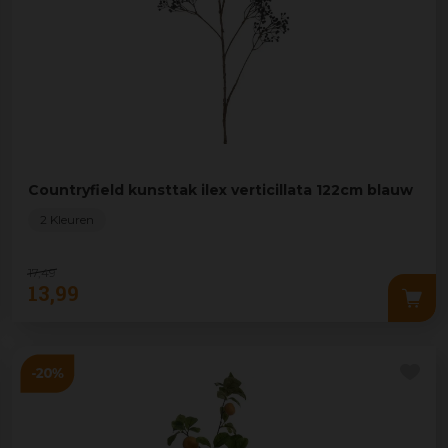
Countryfield kunsttak ilex verticillata 122cm blauw
2 Kleuren
17
,
49
13
,
99