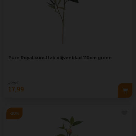
Pure Royal kunsttak olijvenblad 110cm groen
22
,
49
17
,
99