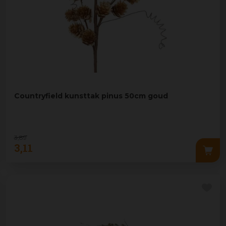
Countryfield kunsttak pinus 50cm goud
3
,
89
3
,
11