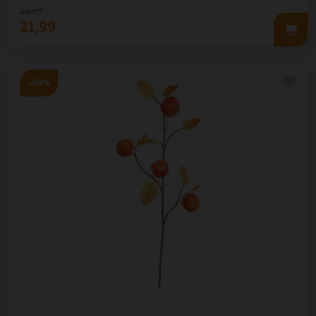
27
,
49
21
,
99