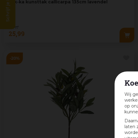
Schrijf je in en win!
Silk-ka kunsttak callicarpa 135cm lavendel
32
,
49
25
,
99
Koe
Wij ge
werken
op onz
kunne
Daarn
laten 
worden