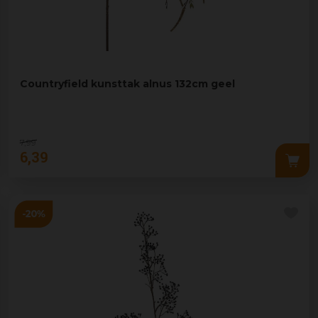
Countryfield kunsttak alnus 132cm geel
7
,
99
6
,
39