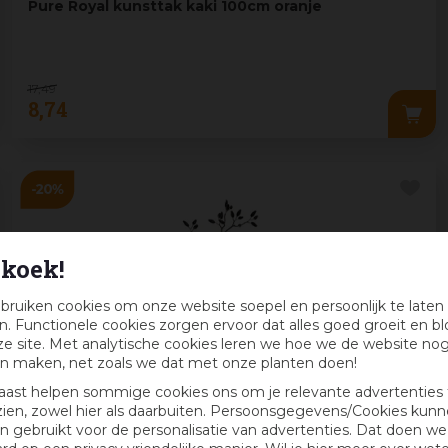
Pure Royal kunsttak kaki 100cm oranje
17
,
49
8
,
74
koek!
bruiken cookies om onze website soepel en persoonlijk te laten
. Functionele cookies zorgen ervoor dat alles goed groeit en bl
e site. Met analytische cookies leren we hoe we de website no
n maken, net zoals we dat met onze planten doen!
aast helpen sommige cookies ons om je relevante advertenties 
zien, zowel hier als daarbuiten. Persoonsgegevens/Cookies kun
 gebruikt voor de personalisatie van advertenties. Dat doen we