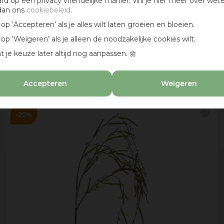
ard op een privacy vriendelijke manier. Wil je hier meer over wet
dan ons
cookiebeleid
.
k op ‘Accepteren’ als je alles wilt laten groeien en bloeien.
k op ‘Weigeren’ als je alleen de noodzakelijke cookies wilt.
Pure Royal kunsttak rozenbottel 120cm bordeaux
t je keuze later altijd nog aanpassen. 🌼
19
,
99
15
,
99
Accepteren
Weigeren