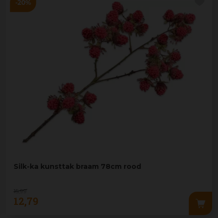
Silk-ka kunsttak braam 78cm rood
15
,
99
12
,
79