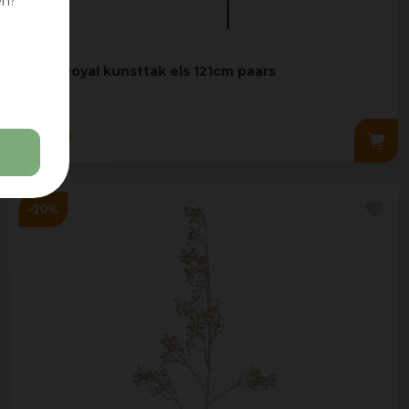
en?
Pure Royal kunsttak els 121cm paars
24
,
99
19
,
99