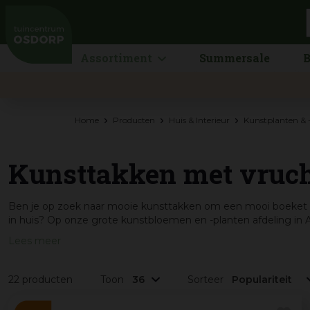
Ga
naar
content
Assortiment
Summersale
B
Home
Producten
Huis & Interieur
Kunstplanten &
Kunsttakken met vruch
Ben je op zoek naar mooie kunsttakken om een mooi boeket m
in huis? Op onze grote kunstbloemen en -planten afdeling in 
Lees meer
22 producten
Toon
Sorteer