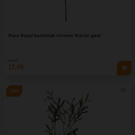
Pure Royal kunsttak citroen 104cm geel
22
,
49
17
,
99