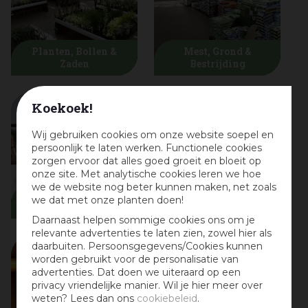
Planten, Bollen &
Mest, Grond &
Zaden
Bestrijding
Koekoek!
Wij gebruiken cookies om onze website soepel en
persoonlijk te laten werken. Functionele cookies
zorgen ervoor dat alles goed groeit en bloeit op
onze site. Met analytische cookies leren we hoe
we de website nog beter kunnen maken, net zoals
Balkon & Dakterras
we dat met onze planten doen!
Dierbenodigdheden
Daarnaast helpen sommige cookies ons om je
relevante advertenties te laten zien, zowel hier als
daarbuiten. Persoonsgegevens/Cookies kunnen
worden gebruikt voor de personalisatie van
advertenties. Dat doen we uiteraard op een
privacy vriendelijke manier. Wil je hier meer over
weten? Lees dan ons
cookiebeleid
.