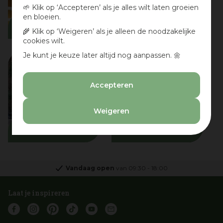
🌱 Klik op ‘Accepteren’ als je alles wilt laten groeien
en bloeien.
Cadeaukaarten
Summersale
🌾 Klik op ‘Weigeren’ als je alleen de noodzakelijke
cookies wilt.
Je kunt je keuze later altijd nog aanpassen. 🌼
Accepteren
Weigeren
Winterartikelen
Kerstdorp artikelen
Vandaag open
van
09:30
-
18:00
Laat je inspireren