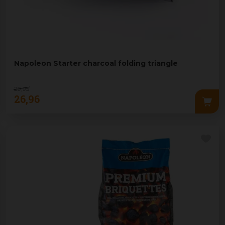
Napoleon Starter charcoal folding triangle
29
,
95
26
,
96