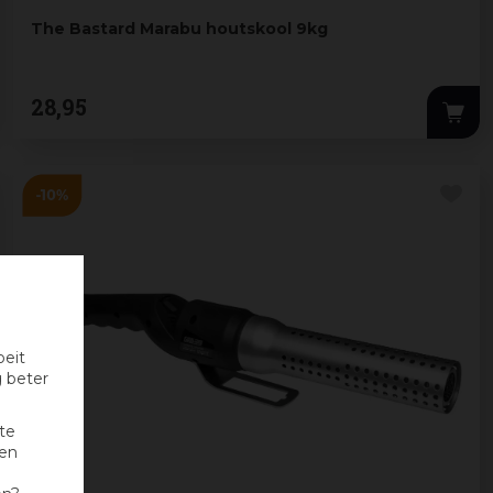
The Bastard Marabu houtskool 9kg
28
,
95
oeit
g beter
te
nen