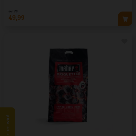
69
,
99
49
,
99