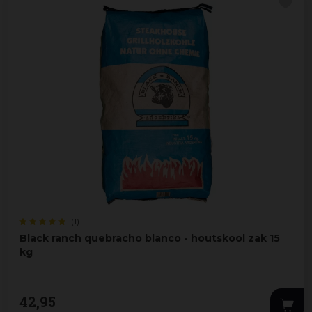
(1)
Black ranch quebracho blanco - houtskool zak 15
kg
42
,
95