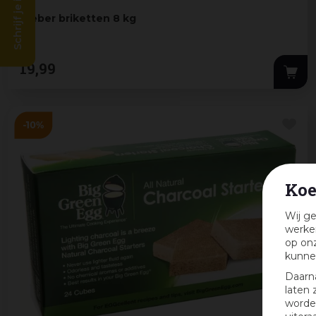
Schrijf je in en win!
Weber briketten 8 kg
19
,
99
Koe
Wij ge
werken
op onz
kunne
Daarn
laten 
worden