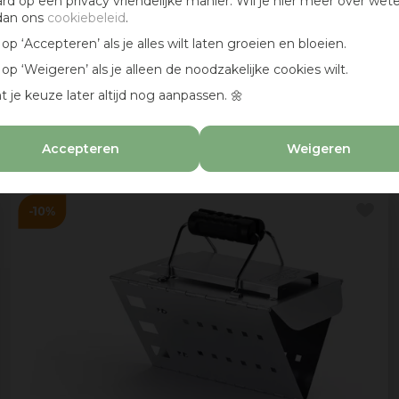
ard op een privacy vriendelijke manier. Wil je hier meer over wet
dan ons
cookiebeleid
.
k op ‘Accepteren’ als je alles wilt laten groeien en bloeien.
The bastard houtskool paraquay white quebracho
k op ‘Weigeren’ als je alleen de noodzakelijke cookies wilt.
10 kg
t je keuze later altijd nog aanpassen. 🌼
28
,
95
Accepteren
Weigeren