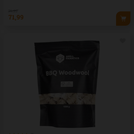
79
,
99
71
,
99