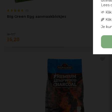
uitera
Lees 
(1)
🌱 Kli
Big Green Egg aanmaakblokjes
🌾 Kli
Je kun
18
,
00
16
,
20