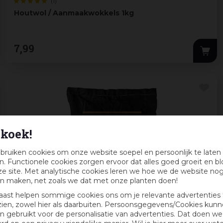
(1)
Houtwol / Aanmaakwokkels 1kg
7
,
99
koek!
bruiken cookies om onze website soepel en persoonlijk te laten
. Functionele cookies zorgen ervoor dat alles goed groeit en bl
e site. Met analytische cookies leren we hoe we de website no
n maken, net zoals we dat met onze planten doen!
aast helpen sommige cookies ons om je relevante advertenties 
zien, zowel hier als daarbuiten. Persoonsgegevens/Cookies kun
 gebruikt voor de personalisatie van advertenties. Dat doen we