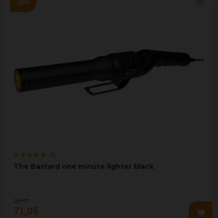
(1)
The Bastard one minute lighter black
78
,
95
71
,
05