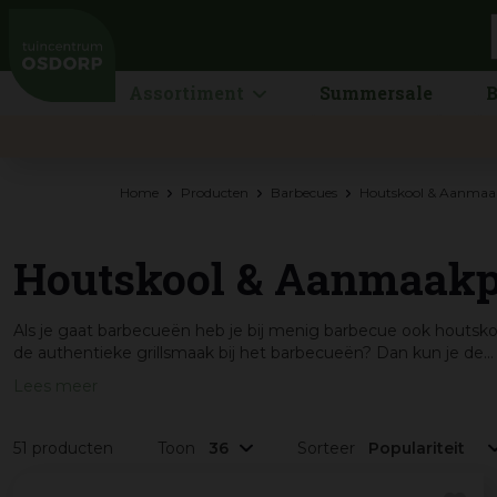
Ga
naar
content
Assortiment
Summersale
B
Home
Producten
Barbecues
Houtskool & Aanmaa
Houtskool & Aanmaakp
Als je gaat barbecueën heb je bij menig barbecue ook houtsk
de authentieke grillsmaak bij het barbecueën? Dan kun je de...
Lees meer
51 producten
Toon
Sorteer