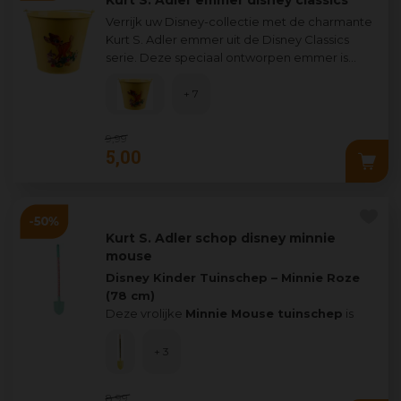
Verrijk uw Disney-collectie met de charmante
Kurt S. Adler emmer uit de Disney Classics
serie. Deze speciaal ontworpen emmer is
uitgevoerd in een vrolijke gele kleur, w
...
+ 7
9
,
99
5
,
00
Kurt S. Adler schop disney minnie
mouse
Disney Kinder Tuinschep – Minnie Roze
(78 cm)
Deze vrolijke
Minnie Mouse tuinschep
is
ideaal voor kinderen d
...
+ 3
8
,
99