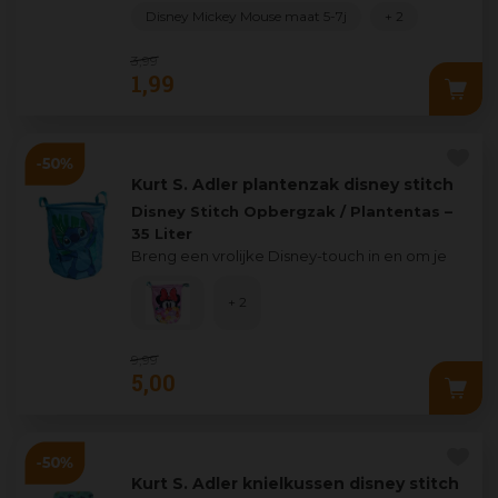
Disney Mickey Mouse maat 5-7j
+ 2
3
,
99
1
,
99
Kurt S. Adler plantenzak disney stitch
Disney Stitch Opbergzak / Plantentas –
35 Liter
Breng een vrolijke Disney-touch in en om je
huis met deze multifunctionele ...
+ 2
9
,
99
5
,
00
Kurt S. Adler knielkussen disney stitch