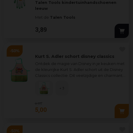
Talen Tools kindertuinhandschoenen
leeuw
Met de
Talen Tools
kindertuinhandschoenen
met leeuwmotief
3
,
89
kunnen kinderen veilig en co
...
Kurt S. Adler schort disney classics
Ontdek de magie van Disney in je keuken met
de kleurrijke Kurt S. Adler schort uit de Disney
Classics collectie. Dit veelzijdige en charmante
keukenaccessoire is perfec
...
+ 3
9
,
99
5
,
00