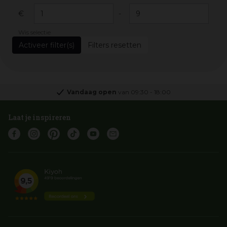
€
-
Wis selectie
Filters resetten
Vandaag open
van
09:30
-
18:00
Laat je inspireren