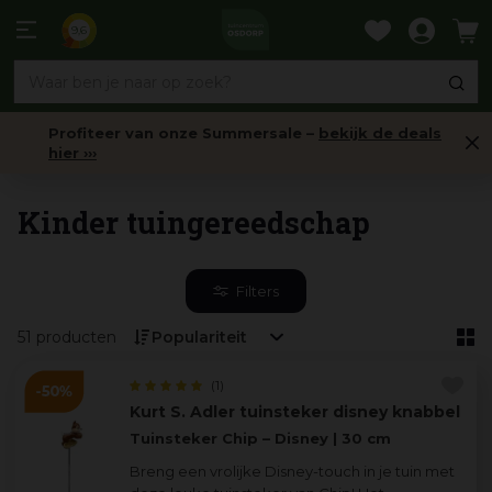
Ga
naar
9,6
content
Profiteer van onze Summersale –
bekijk de deals
hier ›››
Tuingereedschap
Kinder tuingereedschap
Filters
51 producten
(1)
Kurt S. Adler tuinsteker disney knabbel
Tuinsteker Chip – Disney | 30 cm
Breng een vrolijke Disney-touch in je tuin met