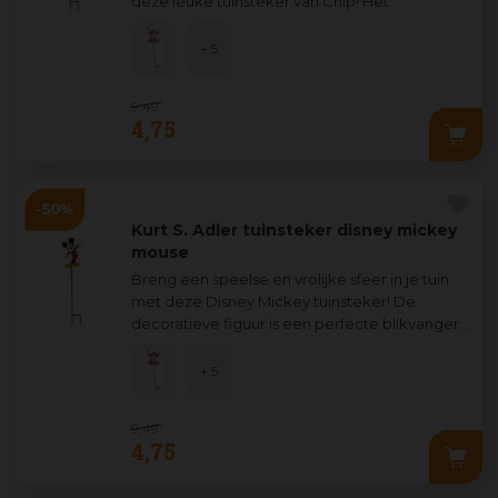
deze leuke tuinsteker van Chip! Het
decoratieve
...
+ 5
9
,
49
4
,
75
Kurt S. Adler tuinsteker disney mickey
mouse
Breng een speelse en vrolijke sfeer in je tuin
met deze Disney Mickey tuinsteker! De
decoratieve figuur is een perfecte blikvanger
voor jong en oud, is eenvoud
...
+ 5
9
,
49
4
,
75