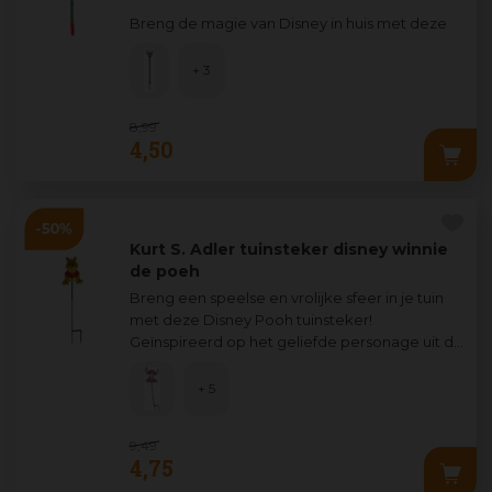
Breng de magie van Disney in huis met deze
prachtige Mickey Mouse kerstversiering van
Ku
...
+ 3
8
,
99
4
,
50
Kurt S. Adler tuinsteker disney winnie
de poeh
Breng een speelse en vrolijke sfeer in je tuin
met deze Disney Pooh tuinsteker!
Geïnspireerd op het geliefde personage uit de
film Winnie the Pooh, is
...
+ 5
9
,
49
4
,
75