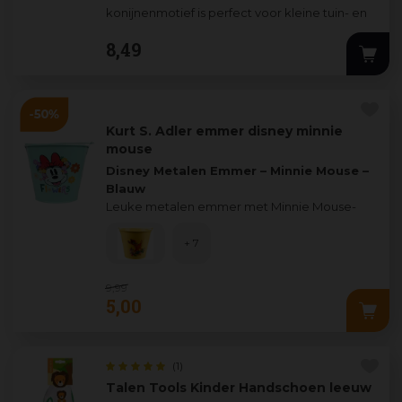
konijnenmotief is perfect voor kleine tuin- en
speelavonturen. De
...
8
,
49
Kurt S. Adler emmer disney minnie
mouse
Disney Metalen Emmer – Minnie Mouse –
Blauw
Leuke metalen emmer met Minnie Mouse-
print, perfect voor kleine tuiniers. Ideaal
...
+ 7
9
,
99
5
,
00
(1)
Talen Tools Kinder Handschoen leeuw