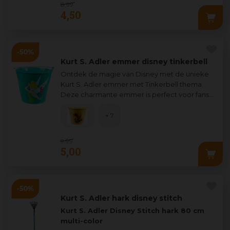
8
,
99
4
,
50
Kurt S. Adler emmer disney tinkerbell
Ontdek de magie van Disney met de unieke
Kurt S. Adler emmer met Tinkerbell thema.
Deze charmante emmer is perfect voor fans
van Disney's geliefde fee, Tinkerbell. Verv
...
+ 7
9
,
99
5
,
00
Kurt S. Adler hark disney stitch
Kurt S. Adler Disney Stitch hark 80 cm
multi-color