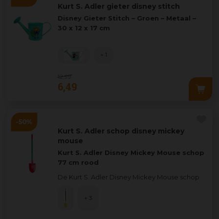
Kurt S. Adler gieter disney stitch
Disney Gieter Stitch – Groen – Metaal –
30 x 12 x 17 cm
Laat kinderen op een speelse manier
+ 1
kennismaken m
...
12
,
99
6
,
49
Kurt S. Adler schop disney mickey
mouse
Kurt S. Adler Disney Mickey Mouse schop
77 cm rood
De Kurt S. Adler Disney Mickey Mouse schop
brengt een vleugje magie in de tuin of tijdens
win
...
+ 3