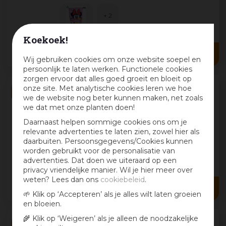
print is n
...
+ 2
Koekoek!
9
,
99
5
,
00
Wij gebruiken cookies om onze website soepel en
persoonlijk te laten werken. Functionele cookies
zorgen ervoor dat alles goed groeit en bloeit op
onze site. Met analytische cookies leren we hoe
Kurt S. Adler emmer disney stitch
we de website nog beter kunnen maken, net zoals
we dat met onze planten doen!
Disney Stitch Emmer – Bucket Stitch 2
(19,5x17,5x16 cm)
Daarnaast helpen sommige cookies ons om je
Breng magie in huis met deze vrolijke
Disney
relevante advertenties te laten zien, zowel hier als
Stitch emmer...
daarbuiten. Persoonsgegevens/Cookies kunnen
worden gebruikt voor de personalisatie van
+ 7
advertenties. Dat doen we uiteraard op een
privacy vriendelijke manier. Wil je hier meer over
9
,
99
weten? Lees dan ons
cookiebeleid
.
5
,
00
🌱 Klik op ‘Accepteren’ als je alles wilt laten groeien
en bloeien.
🌾 Klik op ‘Weigeren’ als je alleen de noodzakelijke