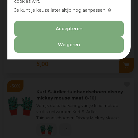
cookies wilt.
Kurt S. Adler emmer disney minnie
mouse
Je kunt je keuze later altijd nog aanpassen. 🌼
Disney Emmer – Minnie Mouse – Roze
Deze vrolijke roze emmer met Minnie Mouse-
Accepteren
print is perfect voor kinderen die graa
...
+ 7
Weigeren
9
,
99
5
,
00
Kurt S. Adler tuinhandschoen disney
mickey mouse maat 8-10j
Verrijk de tuinervaring van je kind met de
vrolijk ontworpen Kurt S. Adler
Tuinhandschoenen Disney Mickey Mouse.
Deze handschoenen zijn speciaal ontwikkeld
+ 1
voor kindere
...