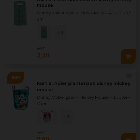
mouse
Disney Kniekussen Mickey Mouse – 40 x 18 x 1,5
cm
...
+ 2
6
,
99
3
,
50
Kurt S. Adler plantenzak disney mickey
mouse
Disney Opbergzak – Mickey Mouse – 35 Liter –
Voor
...
+ 2
9
,
99
5
,
00