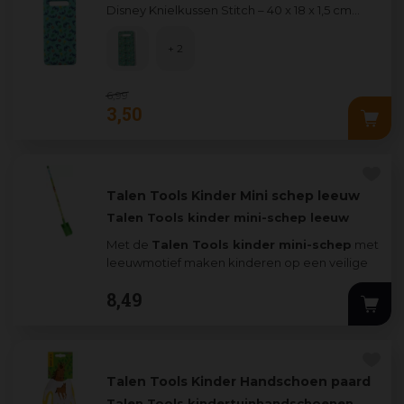
Disney Knielkussen Stitch – 40 x 18 x 1,5 cm
...
+ 2
6
,
99
3
,
50
Talen Tools Kinder Mini schep leeuw
Talen Tools kinder mini-schep leeuw
Met de
Talen Tools kinder mini-schep
met
leeuwmotief maken kinderen op een veilige
en leuke
...
8
,
49
Talen Tools Kinder Handschoen paard
Talen Tools kindertuinhandschoenen