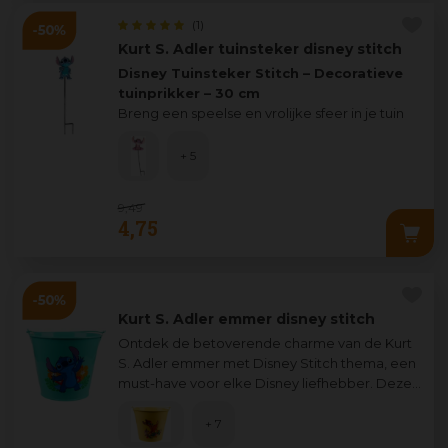
(1)
Kurt S. Adler tuinsteker disney stitch
Disney Tuinsteker Stitch – Decoratieve
tuinprikker – 30 cm
Breng een speelse en vrolijke sfeer in je tuin
met deze
Di
...
+ 5
9
,
49
4
,
75
Kurt S. Adler emmer disney stitch
Ontdek de betoverende charme van de Kurt
S. Adler emmer met Disney Stitch thema, een
must-have voor elke Disney liefhebber. Deze
unieke emmer is prachtig vormgegeven en
...
+ 7