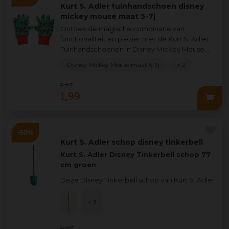
Kurt S. Adler tuinhandschoen disney
mickey mouse maat 5-7j
Ontdek de magische combinatie van
functionaliteit en plezier met de Kurt S. Adler
Tuinhandschoenen in Disney Mickey Mouse
thema! Deze kleurrijke tuinhandschoenen zijn
Disney Mickey Mouse maat 5-7j
+ 2
s
...
3
,
99
1
,
99
Kurt S. Adler schop disney tinkerbell
Kurt S. Adler Disney Tinkerbell schop 77
cm groen
Deze Disney Tinkerbell schop van Kurt S. Adler
combineert speels design met praktisch
gebruik
...
+ 3
8
,
99