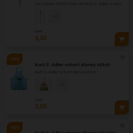
De Disney Stitch hark van Kurt S. Adler is een
unieke en kleurrijke decoratie die je kerstver
...
+ 3
8
,
99
4
,
50
Kurt S. Adler schort disney stitch
Kurt S. Adler schort disney stitch
+ 3
9
,
99
5
,
00
Kurt S. Adler emmer disney classics