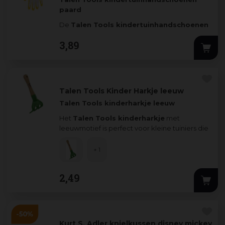
paard
De
Talen Tools kindertuinhandschoenen
met paardmotief zijn speciaal ontworpen voor
3
,
89
jon
...
Talen Tools Kinder Harkje leeuw
Talen Tools kinderharkje leeuw
Het
Talen Tools kinderharkje
met
leeuwmotief is perfect voor kleine tuiniers die
graag helpen of
...
+ 1
2
,
49
Kurt S. Adler knielkussen disney mickey