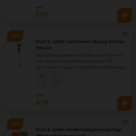
9
,
99
5
,
00
Kurt S. Adler tuinsteker disney minnie
mouse
Breng een speelse en vrolijke sfeer in je tuin
met deze Disney Minnie tuinsteker! De
decoratieve figuur is een perfecte blikvanger
voor jong en oud, is eenvoud
...
+ 5
9
,
49
4
,
75
Kurt S. Adler kindertuingereedschap
disney mickey mouse