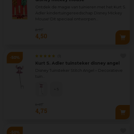
Ontdek de magie van tuinieren met het Kurt S.
Adler kindertuingereedschap Disney Mickey
Mouse! Dit speciaal ontworpen
tuingereedschap voor kinderen brengt de
8
,
99
vrolijke w
...
4
,
50
(1)
Kurt S. Adler tuinsteker disney angel
Disney Tuinsteker Stitch Angel – Decoratieve
tuin
...
+ 5
9
,
49
4
,
75