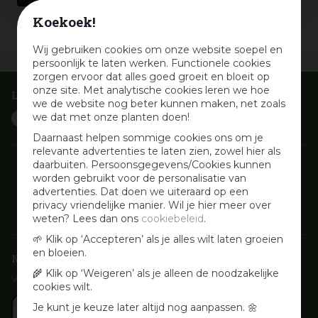
Koekoek!
Wij gebruiken cookies om onze website soepel en
Vandaag open
van
09:30
-
18:00
persoonlijk te laten werken. Functionele cookies
zorgen ervoor dat alles goed groeit en bloeit op
onze site. Met analytische cookies leren we hoe
Laat je inspireren
we de website nog beter kunnen maken, net zoals
we dat met onze planten doen!
Daarnaast helpen sommige cookies ons om je
relevante advertenties te laten zien, zowel hier als
daarbuiten. Persoonsgegevens/Cookies kunnen
worden gebruikt voor de personalisatie van
advertenties. Dat doen we uiteraard op een
privacy vriendelijke manier. Wil je hier meer over
weten? Lees dan ons
cookiebeleid
.
🌱 Klik op ‘Accepteren’ als je alles wilt laten groeien
en bloeien.
Nieuwsbrief aanmelden
🌾 Klik op ‘Weigeren’ als je alleen de noodzakelijke
Voor wekelijkse aanbiedingen, activiteiten en inspirerende tips
cookies wilt.
Je kunt je keuze later altijd nog aanpassen. 🌼