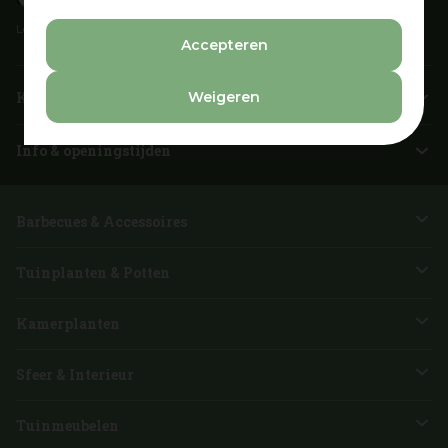
Lees onze
Privacyverklaring
Accepteren
Weigeren
Klantenservice
Info & openingstijden
Barbecues & Accessoires
Tuinplanten & Potten
Kamerplanten
Sfeer & Interieur
Tuinmeubelen