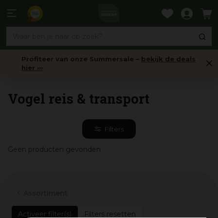
Ga
naar
9,6
content
Profiteer van onze Summersale –
bekijk de deals
hier ›››
Vogels
Vogel reis & transport
Filters
Geen producten gevonden
Assortiment
Filters resetten