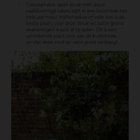
Calocephalus: deze struik met grijze
naaldvormige takjes blijft in een bloembak het
hele jaar mooi. Halfschaduw of volle zon is de
beste plaats voor deze struik en natte grond
daarentegen is juist af te raden. Dit is een
uitstekende plant voor aan de kuststreek,
omdat deze zout en wind goed verdraagt.