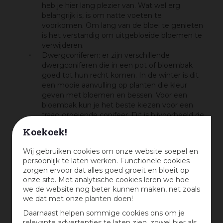
heb je hier lang plezier van. Wat wel erg
belangrijk is, is om natte voeten te
voorkomen. Om lang van de bloei te genieten
is het verstandig om uitgebloeide bloemen te
verwijderen.
Dwergconiferen: er zijn verschillende
dwergconiferen die in een pot of bloembak
goed tot hun recht komen. In de winter is dit
een mooie aanvulling op planten die kleur
geven met bloemen en bessen. Voor een
bloembak kun je het beste kiezen voor een
traag groeiende conifeer. Dit is bijvoorbeeld de
Californische cipres. Qua onderhoud kun je de
Koekoek!
conifeer snoeien voor het behoud van de
vorm.
Wij gebruiken cookies om onze website soepel en
persoonlijk te laten werken. Functionele cookies
zorgen ervoor dat alles goed groeit en bloeit op
onze site. Met analytische cookies leren we hoe
we de website nog beter kunnen maken, net zoals
we dat met onze planten doen!
Daarnaast helpen sommige cookies ons om je
relevante advertenties te laten zien, zowel hier als