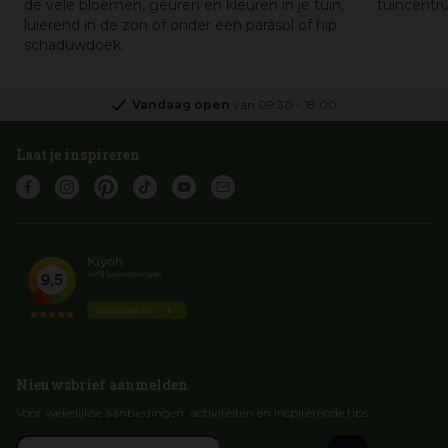
de vele bloemen, geuren en kleuren in je tuin,
tuincentru
luierend in de zon of onder een parasol of hip
schaduwdoek.
Vandaag open
van
09:30
-
18:00
Laat je inspireren
Nieuwsbrief aanmelden
Voor wekelijkse aanbiedingen, activiteiten en inspirerende tips