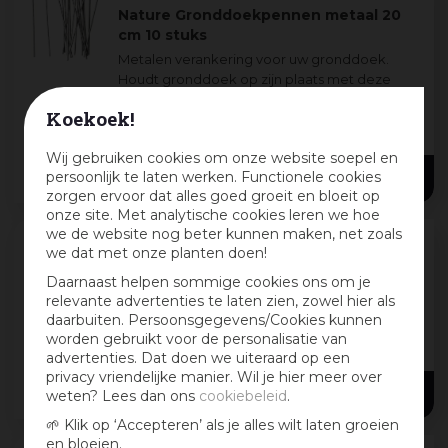
Nature Gronddoekpennen metaal 20
cm 10 stuks
Metalen verankering voor uw gronddoek.
Houdt gronddoek op zijn plaats met deze
metalen gronddoekpennen. De stevige
Koekoek!
verankering in de grond zorgt ervoor dat uw
14 cm
+ 1
gronddoek niet wegwaait.
Wij gebruiken cookies om onze website soepel en
12
,
49
persoonlijk te laten werken. Functionele cookies
zorgen ervoor dat alles goed groeit en bloeit op
onze site. Met analytische cookies leren we hoe
we de website nog beter kunnen maken, net zoals
we dat met onze planten doen!
Nature Gronddoekpennen 20x6.3cm 5
Daarnaast helpen sommige cookies ons om je
stuks
relevante advertenties te laten zien, zowel hier als
Metalen verankering voor uw gronddoek.
daarbuiten. Persoonsgegevens/Cookies kunnen
Houdt gronddoek op zijn plaats met deze
worden gebruikt voor de personalisatie van
metalen gronddoekpennen. De stevige
advertenties. Dat doen we uiteraard op een
verankering in de grond zorgt ervoor dat uw
privacy vriendelijke manier. Wil je hier meer over
5
,
79
gronddoek niet wegwaait.
weten? Lees dan ons
cookiebeleid
.
🌱 Klik op ‘Accepteren’ als je alles wilt laten groeien
en bloeien.