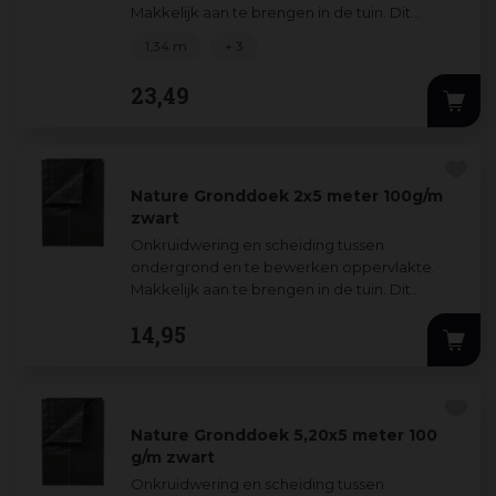
Makkelijk aan te brengen in de tuin. Dit
gronddoek zorgt ervoor dat de bodem
1,34 m
+ 3
vochtig blijft en is
...
23
,
49
Nature Gronddoek 2x5 meter 100g/m
zwart
Onkruidwering en scheiding tussen
ondergrond en te bewerken oppervlakte.
Makkelijk aan te brengen in de tuin. Dit
gronddoek zorgt ervoor dat de bodem
14
,
95
vochtig blijft en is
...
Nature Gronddoek 5,20x5 meter 100
g/m zwart
Onkruidwering en scheiding tussen