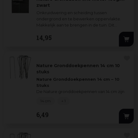
zwart
Onkruidwering en scheiding tussen
ondergrond en te bewerken oppervlakte.
Makkelijk aan te brengen in de tuin. Dit
gronddoek zorgt ervoor dat de bodem
14
,
95
vochtig blijft en is
...
Nature Gronddoekpennen 14 cm 10
stuks
Nature Gronddoekpennen 14 cm – 10
Stuks
De Nature gronddoekpennen van 14 cm zijn
ideaal om gronddoek stevig te verankeren in
14 cm
+ 1
de grond. Met dez
...
6
,
49