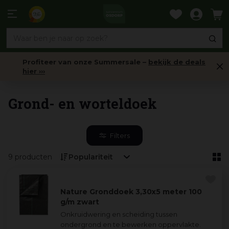
Ga
naar
9,6
content
Profiteer van onze Summersale –
bekijk de deals
hier ›››
Split, grind & zand
Grond- en worteldoek
Filters
9 producten
Nature Gronddoek 3,30x5 meter 100
g/m zwart
Onkruidwering en scheiding tussen
ondergrond en te bewerken oppervlakte.