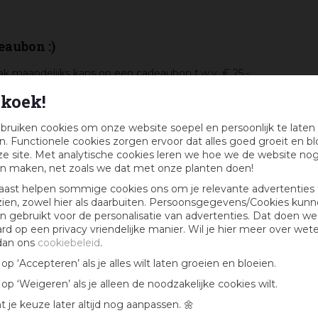
eaubon :)
k maandelijks kans op een cadeaubon t.w.v. € 25,-
koek!
bruiken cookies om onze website soepel en persoonlijk te laten
. Functionele cookies zorgen ervoor dat alles goed groeit en bl
e site. Met analytische cookies leren we hoe we de website no
n maken, net zoals we dat met onze planten doen!
aast helpen sommige cookies ons om je relevante advertenties 
zien, zowel hier als daarbuiten. Persoonsgegevens/Cookies kun
 gebruikt voor de personalisatie van advertenties. Dat doen we
ard op een privacy vriendelijke manier. Wil je hier meer over wet
dan ons
cookiebeleid
.
k op ‘Accepteren’ als je alles wilt laten groeien en bloeien.
k op ‘Weigeren’ als je alleen de noodzakelijke cookies wilt.
t je keuze later altijd nog aanpassen. 🌼