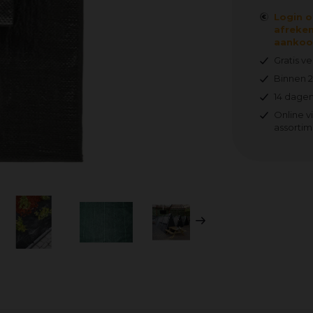
Login o
afreken
aankoop
Gratis v
Binnen 
14 dagen
Online v
assortim