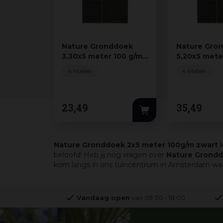
Nature Gronddoek
Nature Gro
3,30x5 meter 100 g/m
5,20x5 mete
zwart
zwart
4 Maten
4 Maten
23
,
49
35
,
49
Nature Gronddoek 2x5 meter 100g/m zwart
k
beloofd! Heb jij nog vragen over
Nature Grondd
kom langs in ons tuincentrum in Amsterdam waar 
Vandaag open
van
09:30
-
18:00