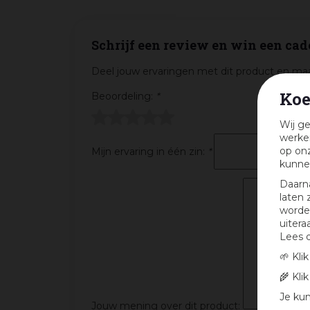
Schrijf een review en win een cad
Deel jouw ervaringen met dit product en maa
Koe
Beoordeling:
*
Wij ge
werken
op onz
Mijn ervaring in één zin:
*
kunne
Daarn
laten 
worden
uitera
Lees 
🌱 Kli
🌾 Kli
Je kun
Jouw mening over dit product: