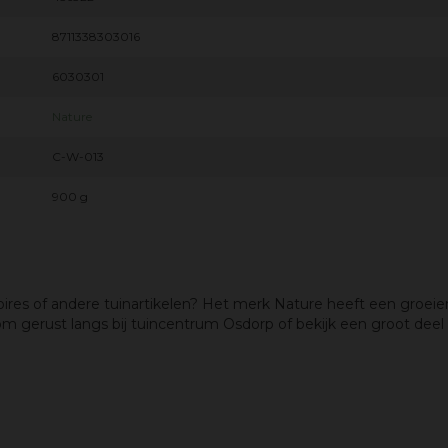
8711338303016
6030301
Nature
C-W-013
900 g
oires of andere tuinartikelen? Het merk Nature heeft een groeie
om gerust langs bij tuincentrum Osdorp of bekijk een groot deel