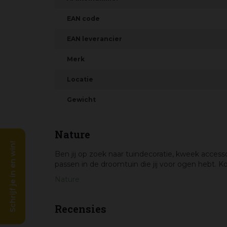
EAN code
EAN leverancier
Merk
Locatie
Gewicht
Nature
Schrijf je in en win!
Ben jij op zoek naar tuindecoratie, kweek access
passen in de droomtuin die jij voor ogen hebt. K
Nature
Recensies