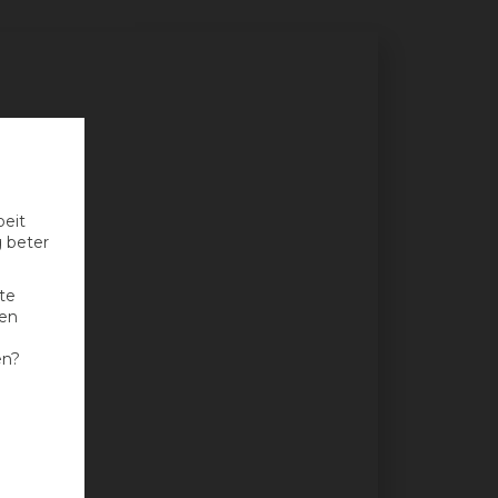
oeit
g beter
te
nen
en?