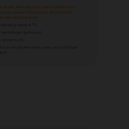
f maak een account aan tijdens het
en en spaar 29 punten (€ 0,29) bij
 van dit product.
erzending vanaf € 75,-
2 werkdagen geleverd.
 retourrecht.
ind je slechts een klein deel van ons totale
ent!