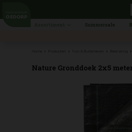
Ga
naar
content
Assortiment
Summersale
B
Home
Producten
Tuin & Buitenleven
Bestrating
Nature Gronddoek 2x5 meter