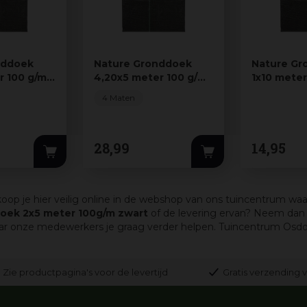
nddoek
Nature Gronddoek
Nature Gr
r 100 g/m
4,20x5 meter 100 g/m
1x10 mete
zwart
zwart
4 Maten
28
,
99
14
,
95
oop je hier veilig online in de webshop van ons tuincentrum waar
oek 2x5 meter 100g/m zwart
of de levering ervan? Neem dan 
onze medewerkers je graag verder helpen. Tuincentrum Osdorp, a
Zie productpagina's voor de levertijd
Gratis verzending v