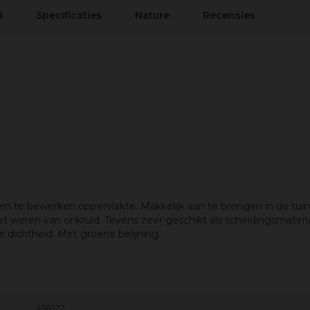
l
Specificaties
Nature
Recensies
n te bewerken oppervlakte. Makkelijk aan te brengen in de tui
 het weren van onkruid. Tevens zeer geschikt als scheidingsmater
dichtheid. Met groene belijning.
456322