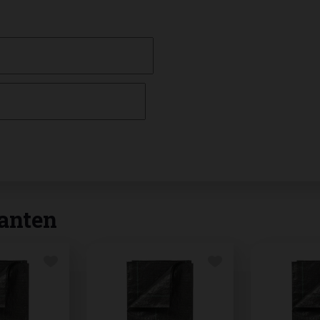
anten