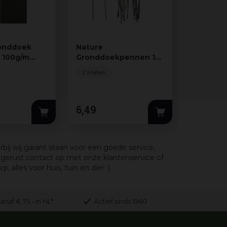
onddoek
Nature
Nature
r 100g/m
Gronddoekpennen 14
Grondd
cm 10 stuks
metaal 2
2 Maten
2 Maten
6
,
49
12
,
49
bij wij garant staan voor een goede service,
gerust contact op met onze klantenservice of
lles voor huis, tuin en dier :)
anaf € 75,- in NL*
Actief sinds 1960