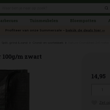
arbecues
Tuinmeubelen
Bloempotten
Profiteer van onze Summersale –
bekijk de deals hier ›››
Split, grind & zand
Grond- en worteldoek
Nature Gronddoek 2x5 meter
 100g/m zwart
14
,
95