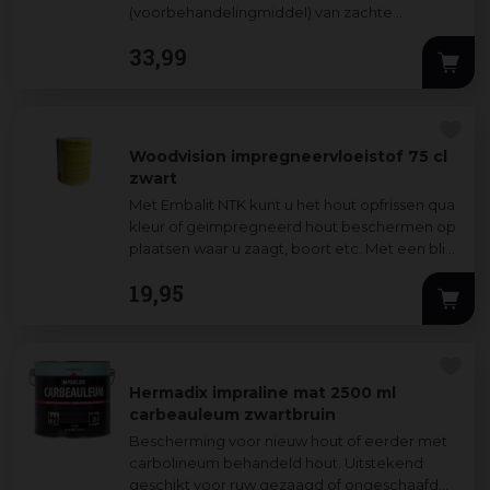
(voorbehandelingmiddel) van zachte
houtsoorten zoals vuren en grenen. Zoals op
33
,
99
kozijnen, deuren, rabat
...
Woodvision impregneervloeistof 75 cl
zwart
Met Embalit NTK kunt u het hout opfrissen qua
kleur of geïmpregneerd hout beschermen op
plaatsen waar u zaagt, boort etc. Met een blik
van 75 cl kunt u 7,5 m2 behandelen.
19
,
95
Hermadix impraline mat 2500 ml
carbeauleum zwartbruin
Bescherming voor nieuw hout of eerder met
carbolineum behandeld hout. Uitstekend
geschikt voor ruw gezaagd of ongeschaafd