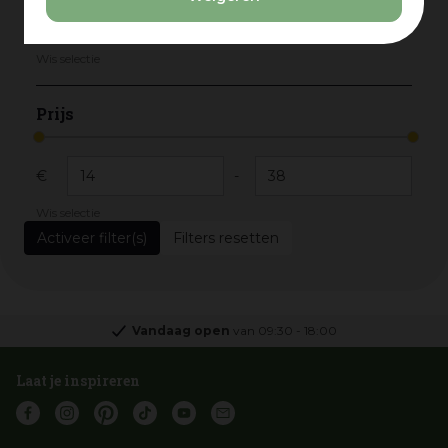
Hermadix
(5)
Woodvision
(1)
Wis selectie
Prijs
€
-
Wis selectie
Filters resetten
Vandaag open
van
09:30
-
18:00
Laat je inspireren