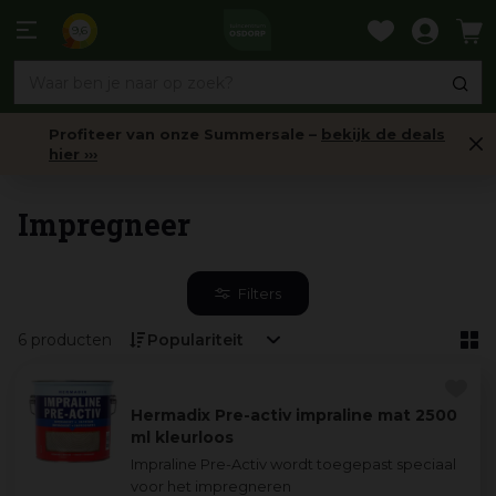
Ga
naar
9,6
content
Profiteer van onze Summersale –
bekijk de deals
hier ›››
Onderhoudsproducten
Impregneer
Filters
6 producten
Hermadix Pre-activ impraline mat 2500
ml kleurloos
Impraline Pre-Activ wordt toegepast speciaal
voor het impregneren