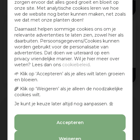
zorgen ervoor dat alles goed groeit en bloeit op
15
,
79
voor
...
onze site. Met analytische cookies leren we hoe
we de website nog beter kunnen maken, net zoals
we dat met onze planten doen!
Daarnaast helpen sommige cookies ons om je
Hermadix Pre-activ impraline mat 750
relevante advertenties te laten zien, zowel hier als
daarbuiten. Persoonsgegevens/Cookies kunnen
ml kleurloos
worden gebruikt voor de personalisatie van
Impraline Pre-Activ wordt toegepast speciaal
advertenties. Dat doen we uiteraard op een
voor het impregneren
privacy vriendelijke manier. Wil je hier meer over
(voorbehandelingmiddel) van zachte
weten? Lees dan ons
cookiebeleid
.
houtsoorten zoals vuren en grenen. Zoals op
14
,
99
🌱 Klik op ‘Accepteren’ als je alles wilt laten groeien
kozijnen, deuren, rabat
...
en bloeien.
🌾 Klik op ‘Weigeren’ als je alleen de noodzakelijke
cookies wilt.
Je kunt je keuze later altijd nog aanpassen. 🌼
Assortiment
Accepteren
Merk
Weigeren