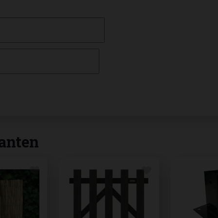
anten