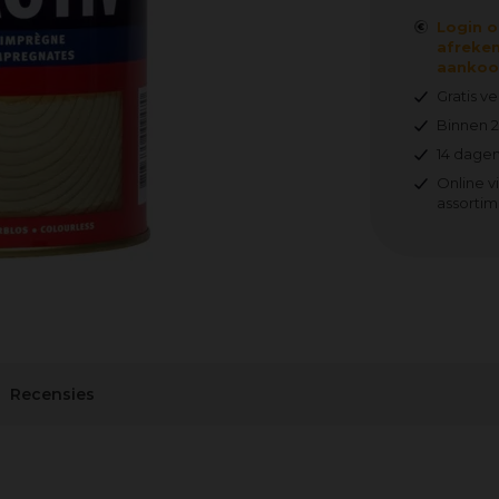
Login o
afreken
aankoop
Gratis v
Binnen 
14 dagen
Online v
assortim
Recensies