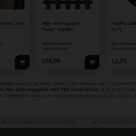
kinmat 200
Wpc-antra poort
Paalhoude
"luxe" 100x80
7x7)
in
Op voorraad in
Op voorraad
tuincentrum
tuincentru
104
,
05
12
,
70
urloos
koop je hier veilig online in de webshop van ons tuincent
x Pre-activ impraline mat 750 ml kleurloos
of de levering e
in Amsterdam waar onze medewerkers je graag verder helpen. Tui
Zie productpagina's voor de levertijd
Gratis verzending v