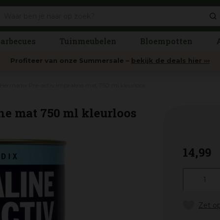
arbecues
Tuinmeubelen
Bloempotten
Profiteer van onze Summersale –
bekijk de deals hier ›››
Hermadix Pre-activ impraline mat 750 ml kleurloos
ne mat 750 ml kleurloos
14
,
99