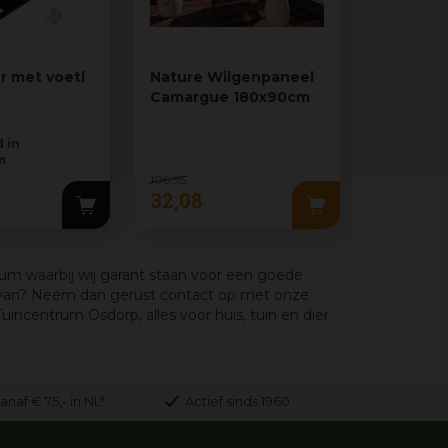
r met voetl
Nature Wilgenpaneel
Hermadix
Camargue 180x90cm
mat 2500
teer zwa
2 Maten
 in
m
106
,
95
32
,
08
42
,
50
rum waarbij wij garant staan voor een goede
rvan? Neem dan gerust contact op met onze
ncentrum Osdorp, alles voor huis, tuin en dier
anaf € 75,- in NL*
Actief sinds 1960