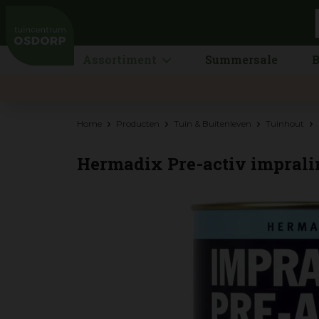
Ga
naar
content
Assortiment
Summersale
B
Home
Producten
Tuin & Buitenleven
Tuinhout
Hermadix Pre-activ imprali