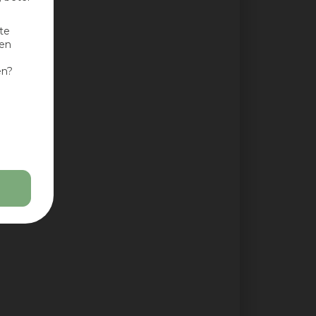
te
nen
en?