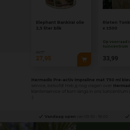
Elephant Bankirai olie
Rieten Ton
2,5 liter blik
x ±500
Op voorraad 
tuincentrum
35
,
10
27
,
95
33
,
99
Hermadix Pre-activ impraline mat 750 ml kle
service, beloofd! Heb jij nog vragen over
Hermadi
klantenservice of kom langs in ons tuincentrum 
:)
Vandaag open
van
09:30
-
18:00