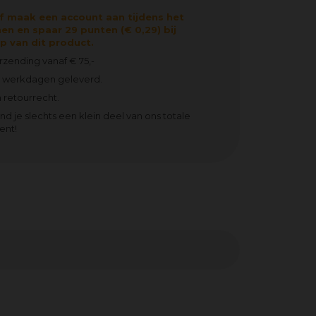
f maak een account aan tijdens het
en en spaar 29 punten (€ 0,29) bij
 van dit product.
erzending vanaf € 75,-
2 werkdagen geleverd.
 retourrecht.
ind je slechts een klein deel van ons totale
ent!