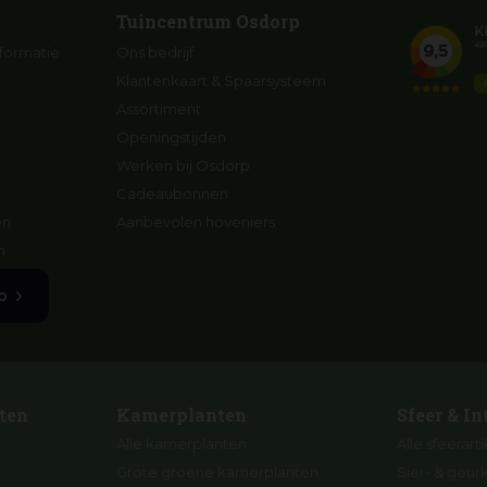
Tuincentrum Osdorp
formatie
Ons bedrijf
Klantenkaart & Spaarsysteem
Assortiment
Openingstijden
Werken bij Osdorp
Cadeaubonnen
en
Aanbevolen hoveniers
n
p
ten
Kamerplanten
Sfeer & In
Alle kamerplanten
Alle sfeerart
Grote groene kamerplanten
Sier- & geur