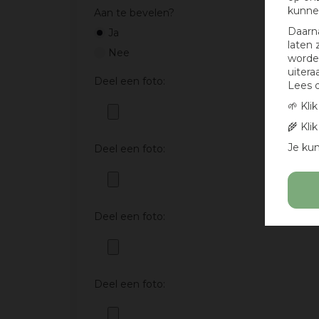
kunne
Aan te bevelen?
Daarn
Ja
laten 
Nee
worden
uitera
Deel een foto:
Lees 
🌱 Kli
🌾 Kli
Je kun
Deel een foto:
Deel een foto:
Deel een foto: