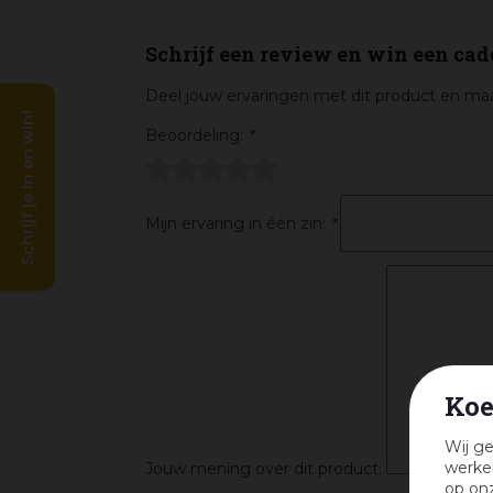
Schrijf een review en win een cad
Deel jouw ervaringen met dit product en maa
Schrijf je in en win!
Beoordeling:
*
Mijn ervaring in één zin:
*
Koe
Wij ge
werken
Jouw mening over dit product:
op onz