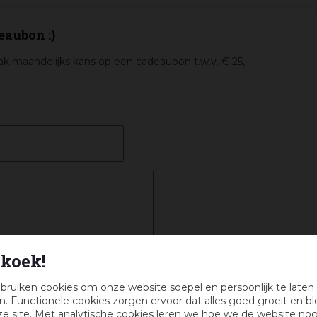
eaubon :)
k maandelijks kans op een cadeaubon t.w.v. € 25,-
koek!
bruiken cookies om onze website soepel en persoonlijk te laten
. Functionele cookies zorgen ervoor dat alles goed groeit en bl
e site. Met analytische cookies leren we hoe we de website no