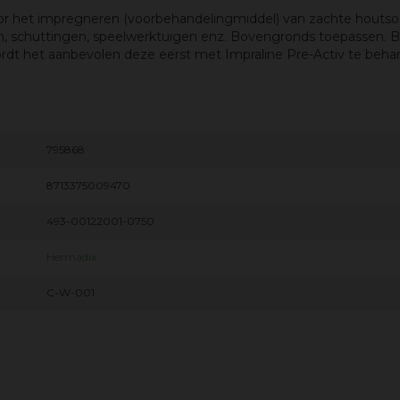
oor het impregneren (voorbehandelingmiddel) van zachte houtsoo
en, schuttingen, speelwerktuigen enz. Bovengronds toepassen. B
wordt het aanbevolen deze eerst met Impraline Pre-Activ te beha
795868
8713375009470
493-00122001-0750
Hermadix
C-W-001