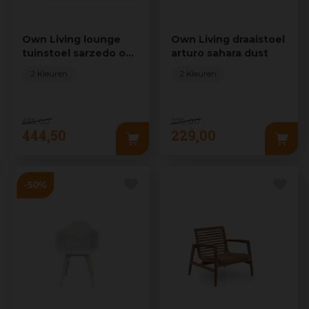
Own Living lounge
Own Living draaistoel
tuinstoel sarzedo off
arturo sahara dust
white
2 Kleuren
2 Kleuren
635
,
00
279
,
00
444
,
50
229
,
00