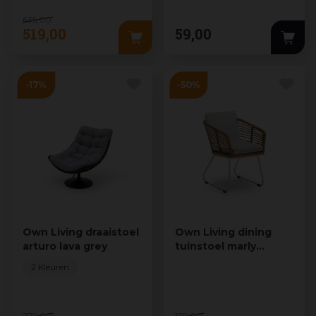
635
,
00
519
,
00
59
,
00
Own Living draaistoel
Own Living dining
arturo lava grey
tuinstoel marly
bamboo
2 Kleuren
279
,
00
179
,
00