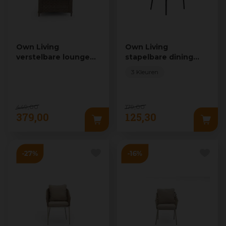
Own Living
Own Living
verstelbare lounge
stapelbare dining
tuinstoel gardolo
tuinstoel casino rusty
3 Kleuren
mexican sand
449
,
00
179
,
00
379
,
00
125
,
30