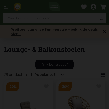
Ga
naar
9,6
content
Profiteer van onze Summersale –
bekijk de deals
hier ›››
Balkon tuinmeubelen
Lounge- & Balkonstoelen
Filter(s) actief
29 producten