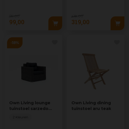
tuinstoel moniq teak
119
,
00
418
,
00
99
,
00
319
,
00
Own Living lounge
Own Living dining
tuinstoel sarzedo
tuinstoel aru teak
falcon grey
2 Kleuren