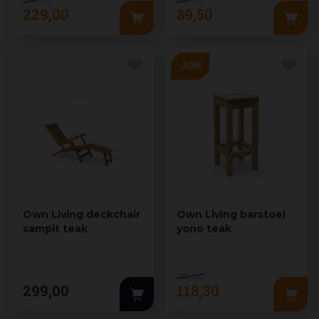
229
,
00
89
,
50
Own Living deckchair
Own Living barstoel
sampit teak
yono teak
169
,
00
299
,
00
118
,
30