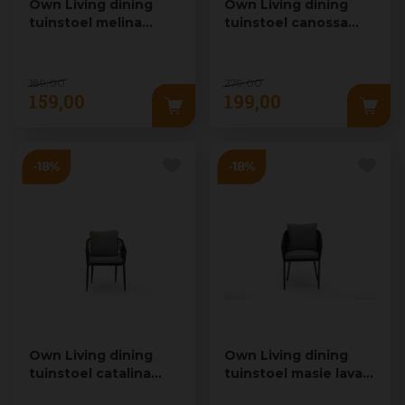
Own Living dining
Own Living dining
tuinstoel melina
tuinstoel canossa
sahara dust
mexican sand
189
,
00
279
,
00
159
,
00
199
,
00
Own Living dining
Own Living dining
tuinstoel catalina
tuinstoel masie lava
lava grey
grey