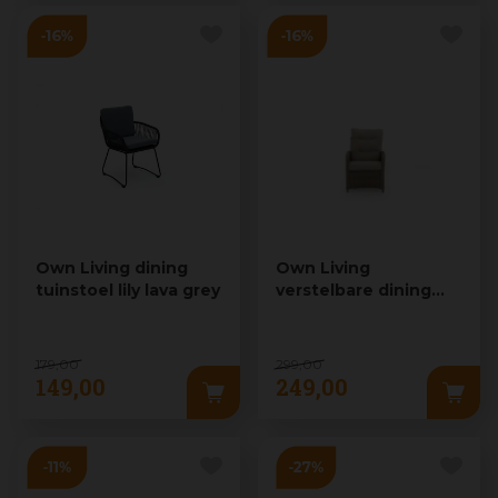
Own Living dining
Own Living
tuinstoel lily lava grey
verstelbare dining
tuinstoel nevra
mexican sand
179
,
00
299
,
00
149
,
00
249
,
00