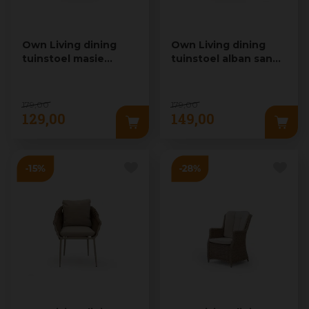
Own Living dining
Own Living dining
tuinstoel masie
tuinstoel alban sandy
sahara dust
beach
179
,
00
179
,
00
129
,
00
149
,
00