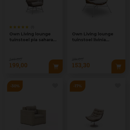
(1)
Own Living lounge
Own Living lounge
tuinstoel pia sahara
tuinstoel livinia
dust
bamboo
249
,
00
219
,
00
199
,
00
153
,
30