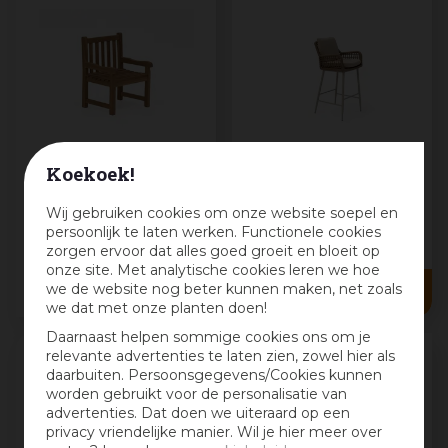
Koekoek!
Own Living kinder
Own Living barstoel
tuinstoel sigli teak
lorence sahara dust
Wij gebruiken cookies om onze website soepel en
persoonlijk te laten werken. Functionele cookies
zorgen ervoor dat alles goed groeit en bloeit op
89
,
00
219
,
00
onze site. Met analytische cookies leren we hoe
79
,
00
159
,
00
we de website nog beter kunnen maken, net zoals
we dat met onze planten doen!
Daarnaast helpen sommige cookies ons om je
relevante advertenties te laten zien, zowel hier als
daarbuiten. Persoonsgegevens/Cookies kunnen
worden gebruikt voor de personalisatie van
advertenties. Dat doen we uiteraard op een
privacy vriendelijke manier. Wil je hier meer over