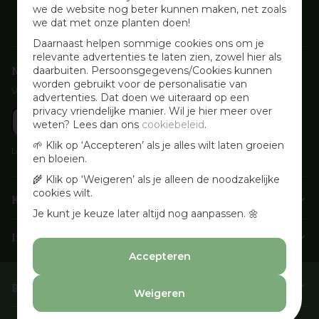
we de website nog beter kunnen maken, net zoals
we dat met onze planten doen!
Daarnaast helpen sommige cookies ons om je
relevante advertenties te laten zien, zowel hier als
Nieuwsbrief aanmelden
daarbuiten. Persoonsgegevens/Cookies kunnen
worden gebruikt voor de personalisatie van
Voor wekelijkse aanbiedingen, activiteiten en inspirerende tips
advertenties. Dat doen we uiteraard op een
privacy vriendelijke manier. Wil je hier meer over
weten? Lees dan ons
cookiebeleid
.
🌱 Klik op ‘Accepteren’ als je alles wilt laten groeien
Lees onze
Privacyverklaring
en bloeien.
🌾 Klik op ‘Weigeren’ als je alleen de noodzakelijke
cookies wilt.
Klantenservice
Je kunt je keuze later altijd nog aanpassen. 🌼
Info & openingstijden
Accepteren
Barbecues & Accessoires
Weigeren