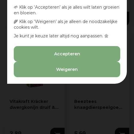
🌱 Klik op ‘Accepteren’ als je alles wilt laten groeien
en bloeien.
5
,
49
2
,
39
🌾 Klik op ‘Weigeren’ als je alleen de noodzakelijke
cookies wilt.
Je kunt je keuze later altijd nog aanpassen. 🌼
Accepteren
Weigeren
Vitakraft Kräcker
Beeztees
dwergkonijn druif &
knaagdierspeelgoed
noot 2-in-1
riet 26x5x5cm bruin
3
,
89
5
,
69