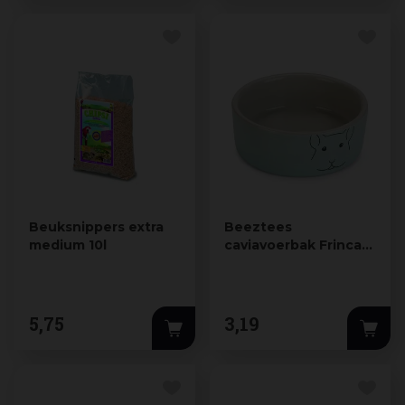
Beuksnippers extra
Beeztees
medium 10l
caviavoerbak Frinca
keramiek 250ml
10x10x4.5cm mint
5
,
75
3
,
19