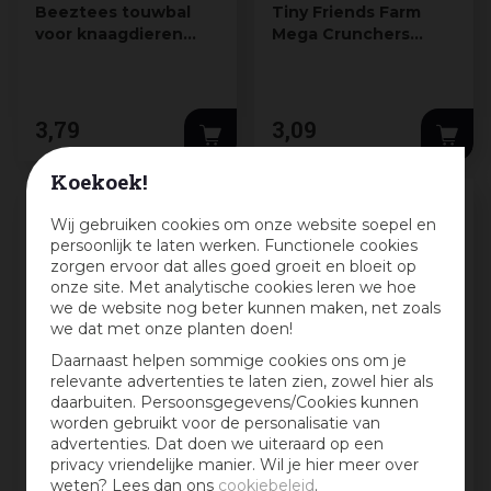
Beeztees touwbal
Tiny Friends Farm
voor knaagdieren
Mega Crunchers
katoen d7h7cm
konijnensnack met
multikleur
wortel 3…
3
,
79
3
,
09
Koekoek!
Wij gebruiken cookies om onze website soepel en
persoonlijk te laten werken. Functionele cookies
zorgen ervoor dat alles goed groeit en bloeit op
onze site. Met analytische cookies leren we hoe
we de website nog beter kunnen maken, net zoals
we dat met onze planten doen!
Daarnaast helpen sommige cookies ons om je
relevante advertenties te laten zien, zowel hier als
daarbuiten. Persoonsgegevens/Cookies kunnen
worden gebruikt voor de personalisatie van
Beeztees voederbal
Vitakraft Frutti &
advertenties. Dat doen we uiteraard op een
knaagdier metaal
Corn vruchtenreep
privacy vriendelijke manier. Wil je hier meer over
12x12x29cm zilver
knaagdiersnack 20g
weten? Lees dan ons
cookiebeleid
.