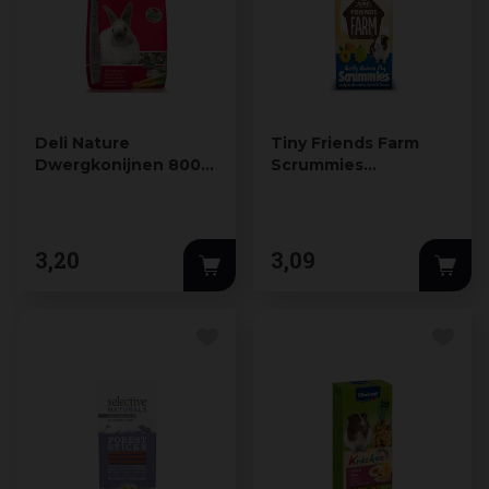
Deli Nature
Tiny Friends Farm
Dwergkonijnen 800
Scrummies
gr
caviasnack appel,
aardbei, abri…
3
,
20
3
,
09