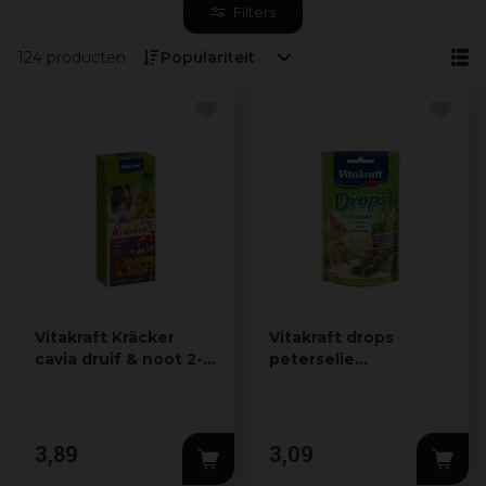
Filters
124 producten
Vitakraft Kräcker
Vitakraft drops
cavia druif & noot 2-
peterselie
in-1
knaagdierensnack
lactosevrij 75g
3
,
89
3
,
09