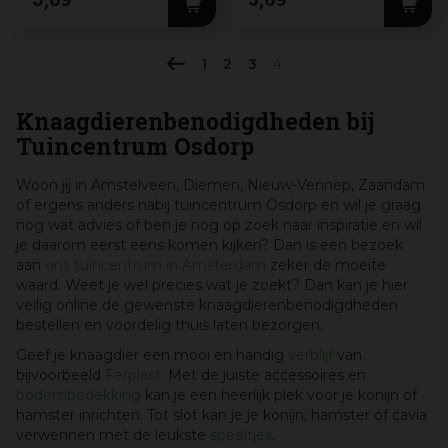
1
2
3
4
Knaagdierenbenodigdheden bij
Tuincentrum Osdorp
Woon jij in Amstelveen, Diemen, Nieuw-Vennep, Zaandam
of ergens anders nabij tuincentrum Osdorp en wil je graag
nog wat advies of ben je nog op zoek naar inspiratie en wil
je daarom eerst eens komen kijken? Dan is een bezoek
aan
ons tuincentrum in Amsterdam
zeker de moeite
waard. Weet je wel precies wat je zoekt? Dan kan je hier
veilig online de gewenste knaagdierenbenodigdheden
bestellen en voordelig thuis laten bezorgen.
Geef je knaagdier een mooi en handig
verblijf
van
bijvoorbeeld
Ferplast
. Met de juiste accessoires en
bodembedekking
kan je een heerlijk plek voor je konijn of
hamster inrichten. Tot slot kan je je konijn, hamster of cavia
verwennen met de leukste
speeltjes
.