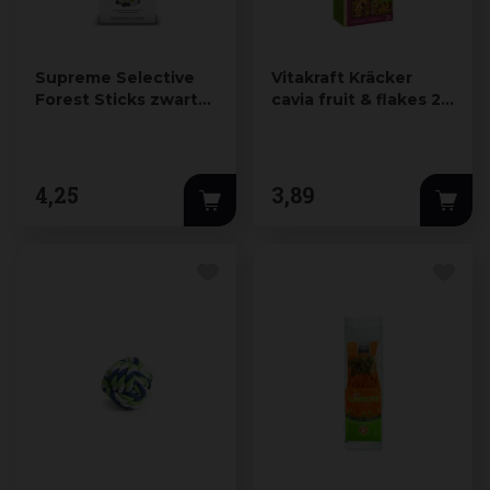
Supreme Selective
Vitakraft Kräcker
Forest Sticks zwarte
cavia fruit & flakes 2-
bes & kamille 60g
in-1
4
,
25
3
,
89