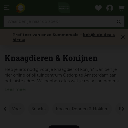
Ga
naar
9,6
content
Profiteer van onze Summersale –
bekijk de deals
hier ›››
Dierbenodigdheden
Knaagdieren & Konijnen
Heb je iets nodig voor je knaagdier of konijn? Dan ben je
hier online of bij tuincentrum Osdorp te Amsterdam aan
het juiste adres. Wij hebben alles wat je maar kan bedenk...
Lees meer
Voer
Snacks
Kooien, Rennen & Hokken
Bod