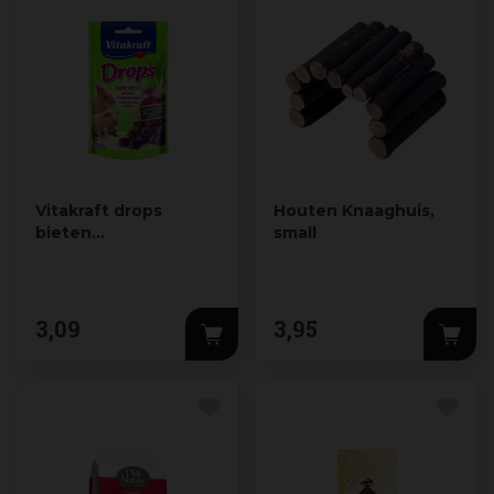
Vitakraft drops
Houten Knaaghuis,
bieten
small
knaagdierensnack
lactosevrij 75g
3
,
09
3
,
95