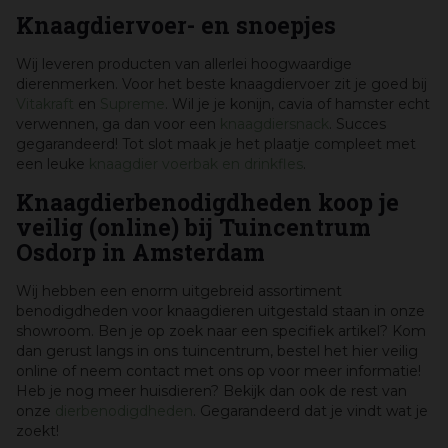
Knaagdiervoer- en snoepjes
Wij leveren producten van allerlei hoogwaardige
dierenmerken. Voor het beste knaagdiervoer zit je goed bij
Vitakraft
en
Supreme
. Wil je je konijn, cavia of hamster echt
verwennen, ga dan voor een
knaagdiersnack
. Succes
gegarandeerd! Tot slot maak je het plaatje compleet met
een leuke
knaagdier voerbak en drinkfles
.
Knaagdierbenodigdheden koop je
veilig (online) bij Tuincentrum
Osdorp in Amsterdam
Wij hebben een enorm uitgebreid assortiment
benodigdheden voor knaagdieren uitgestald staan in onze
showroom. Ben je op zoek naar een specifiek artikel? Kom
dan gerust langs in ons tuincentrum, bestel het hier veilig
online of neem contact met ons op voor meer informatie!
Heb je nog meer huisdieren? Bekijk dan ook de rest van
onze
dierbenodigdheden
. Gegarandeerd dat je vindt wat je
zoekt!