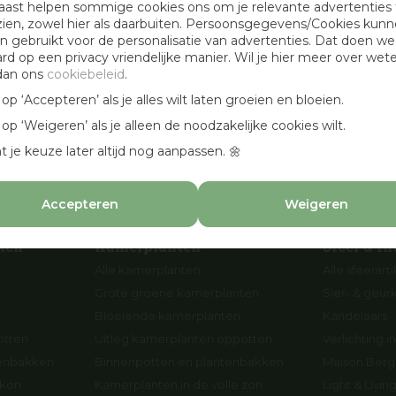
aast helpen sommige cookies ons om je relevante advertenties 
Openingstijden
zien, zowel hier als daarbuiten. Persoonsgegevens/Cookies kun
 gebruikt voor de personalisatie van advertenties. Dat doen we
Werken bij Osdorp
ard op een privacy vriendelijke manier. Wil je hier meer over wet
Cadeaubonnen
dan ons
cookiebeleid
.
en
Aanbevolen hoveniers
k op ‘Accepteren’ als je alles wilt laten groeien en bloeien.
n
k op ‘Weigeren’ als je alleen de noodzakelijke cookies wilt.
p
t je keuze later altijd nog aanpassen. 🌼
Accepteren
Weigeren
ten
Kamerplanten
Sfeer & In
Alle kamerplanten
Alle sfeerart
Grote groene kamerplanten
Sier- & geur
Bloeiende kamerplanten
Kandelaars
otten
Uitleg kamerplanten oppotten
Verlichting in
tenbakken
Binnenpotten en plantenbakken
Maison Berge
lkon
Kamerplanten in de volle zon
Light & Livi