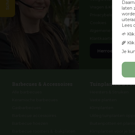
Daarn
Vragen & Klachten
laten 
worden
Privacybeleid
uitera
Cookies
Lees 
Algemene voorwaard
🌱 Kli
Klantkaartvoorwaarde
🌾 Kli
Herroep aankoo
Je kun
Barbecues & Accessoires
Tuinplanten & Pot
Alle barbecues
Heesters & Struiken
Keramische barbecues
Vaste planten
Gasbarbecues
Klimplanten
Barbecue accessoires
Uitleg tuinplanten opp
Barbecue hoezen
Buitenpotten en plan
Barbecue roosters & -bakplaten
Klimplanten voor je ba