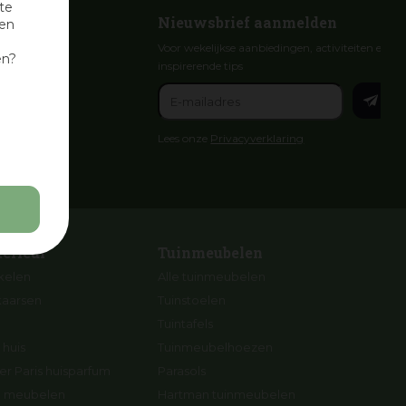
te
Nieuwsbrief aanmelden
nen
Voor wekelijkse aanbiedingen, activiteiten en
en?
inspirerende tips
Lees onze
Privacyverklaring
terieur
Tuinmeubelen
ikelen
Alle tuinmeubelen
kaarsen
Tuinstoelen
Tuintafels
 huis
Tuinmeubelhoezen
r Paris huisparfum
Parasols
ng meubelen
Hartman tuinmeubelen