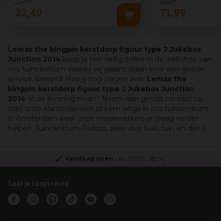
24
,
99
79
,
99
22
,
49
71
,
99
Lemax the kingpin kerstdorp figuur type 2 Jukebox
Junction 2014
koop je hier veilig online in de webshop van
ons tuincentrum waarbij wij garant staan voor een goede
service, beloofd! Heb jij nog vragen over
Lemax the
kingpin kerstdorp figuur type 2 Jukebox Junction
2014
of de levering ervan? Neem dan gerust contact op
met onze klantenservice of kom langs in ons tuincentrum
in Amsterdam waar onze medewerkers je graag verder
helpen. Tuincentrum Osdorp, alles voor huis, tuin en dier :)
Vandaag open
van
09:30
-
18:00
Laat je inspireren