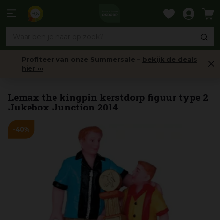
Ga
naar
9,6
content
Profiteer van onze Summersale –
bekijk de deals
hier ›››
Alle kerstdorp artikelen
Lemax the kingpin kerstdorp figuur type 2
Jukebox Junction 2014