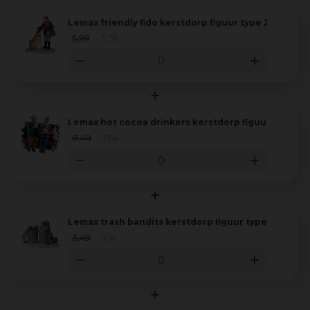
Lemax friendly fido kerstdorp figuur type 2 2014
5
,
99
3
,
59
Lemax hot cocoa drinkers kerstdorp figuur type 3 
8
,
49
7
,
64
Lemax trash bandits kerstdorp figuur type 1 2004
3
,
49
3
,
14