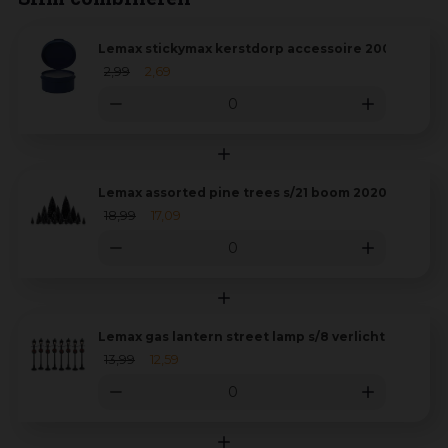
Lemax stickymax kerstdorp accessoire 2007
2
,
99
2
,
69
Lemax assorted pine trees s/21 boom 2020
18
,
99
17
,
09
Lemax gas lantern street lamp s/8 verlichte straat
13
,
99
12
,
59