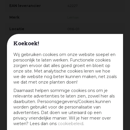
EAN leverancier
42227
Merk
Lemax
Locatie
096-01
Soort
Mens & dier
Koekoek!
Materiaal
Polystone
Wij gebruiken cookies om onze website soepel en
persoonlijk te laten werken. Functionele cookies
Breedte in cm
5
zorgen ervoor dat alles goed groeit en bloeit op
onze site. Met analytische cookies leren we hoe
Diepte in cm
3
we de website nog beter kunnen maken, net zoals
we dat met onze planten doen!
Hoogte in cm
6.7
Daarnaast helpen sommige cookies ons om je
relevante advertenties te laten zien, zowel hier als
Materiaal detail
Polyresin
daarbuiten. Persoonsgegevens/Cookies kunnen
worden gebruikt voor de personalisatie van
Afmeting
(B x D x H) 5x3x6.7 cm
advertenties. Dat doen we uiteraard op een
privacy vriendelijke manier. Wil je hier meer over
Dorpsnaam
Jukebox Junction
weten? Lees dan ons
cookiebeleid
.