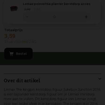
Lemax poinsettia planter kerstdorp accessoire 20
2
,
99
2
,
69
3
,
59
Jouw voordeel
2
,
40
Over dit artikel
Lemax The kingpin kerstdorp figuur Jukebox Junction 2014
is een bijzonder kerstdorp figuur om je Lemax minidorp
mee aan te vullen. Dit kerstdorp figuur van Lemax zorgt
voor een leuke sfeer in je kerstdorp. The kingpin is in 2014