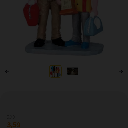
5
,
99
3
,
59