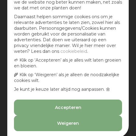
we de website nog beter kunnen maken, net zoals
we dat met onze planten doen!
Daarnaast helpen sommige cookies ons om je
relevante advertenties te laten zien, zowel hier als
daarbuiten. Persoonsgegevens/Cookies kunnen
worden gebruikt voor de personalisatie van
advertenties. Dat doen we uiteraard op een
privacy vriendelijke manier. Wil je hier meer over
Lees meer...
weten? Lees dan ons
cookiebeleid
.
🌱 Klik op ‘Accepteren’ als je alles wilt laten groeien
Hoe hou je vleesetende planten? 6 tips!
en bloeien.
🌾 Klik op ‘Weigeren’ als je alleen de noodzakelijke
Vleesetende planten sloven zich behoorlijk uit voor een
cookies wilt.
hapje insect. Met dichtklappende vallen, bekervallen,
kleefvallen, zuigvallen en fuikvallen staan ze klaar. Een
Je kunt je keuze later altijd nog aanpassen. 🌼
paar tips om deze handige insecteneter, plant van de
maand, lang in leven te houden.
Accepteren
Weigeren
KAMERPLANTEN