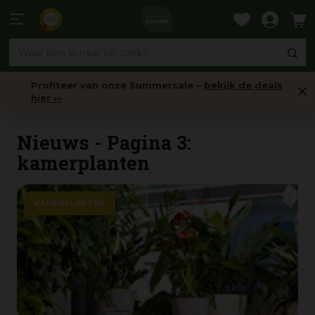
Ga
naar
9,6
content
Profiteer van onze Summersale –
bekijk de deals
hier ›››
Nieuws - Pagina 3
Nieuws - Pagina 3:
kamerplanten
KAMERPLANTEN