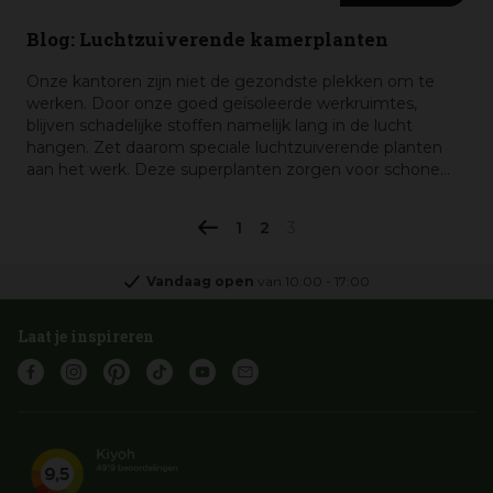
Blog: Luchtzuiverende kamerplanten
Onze kantoren zijn niet de gezondste plekken om te
werken. Door onze goed geïsoleerde werkruimtes,
blijven schadelijke stoffen namelijk lang in de lucht
hangen. Zet daarom speciale luchtzuiverende planten
aan het werk. Deze superplanten zorgen voor schone
lucht en zorgen ervoor dat jij je beter kunt concentreren
en presteren. We zetten onze vijf beste luchtzuiverende
1
2
3
planten voor je op een rij.
Vandaag open
van
10:00
-
17:00
Laat je inspireren