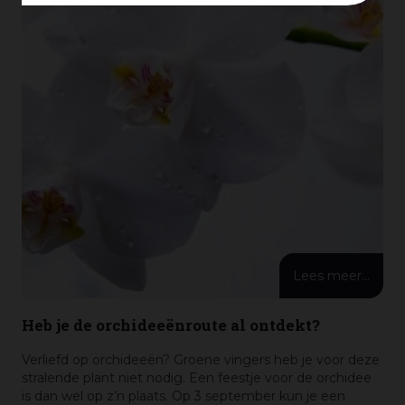
Lees meer...
Heb je de orchideeënroute al ontdekt?
Verliefd op orchideeën? Groene vingers heb je voor deze
stralende plant niet nodig. Een feestje voor de orchidee
is dan wel op z’n plaats. Op 3 september kun je een