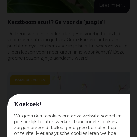
Lees meer...
Kerstboom eruit? Ga voor de ‘jungle’!
De trend van bescheiden plantjes is voorbij: het is tijd
voor meer natuur in je huis. Grote kamerplanten zijn
prachtige eye-catchers voor in je huis. En waarom zou je
alleen kiezen voor meer groen in je woonkamer? Deze
groene reuzen zijn je aandacht waard!
KAMERPLANTEN
Koekoek!
Wij gebruiken cookies om onze website soepel en
persoonlijk te laten werken. Functionele cookies
zorgen ervoor dat alles goed groeit en bloeit op
onze site. Met analytische cookies leren we hoe