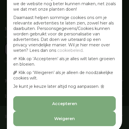
we de website nog beter kunnen maken, net zoals
we dat met onze planten doen!
Daarnaast helpen sommige cookies ons om je
relevante advertenties te laten zien, zowel hier als
Nieuwsbrief aanmelden
daarbuiten. Persoonsgegevens/Cookies kunnen
worden gebruikt voor de personalisatie van
Voor wekelijkse aanbiedingen, activiteiten en inspirerende tips
advertenties. Dat doen we uiteraard op een
privacy vriendelijke manier. Wil je hier meer over
weten? Lees dan ons
cookiebeleid
.
🌱 Klik op ‘Accepteren’ als je alles wilt laten groeien
Lees onze
Privacyverklaring
en bloeien.
🌾 Klik op ‘Weigeren’ als je alleen de noodzakelijke
cookies wilt.
Klantenservice
Je kunt je keuze later altijd nog aanpassen. 🌼
Info & openingstijden
Accepteren
Barbecues & Accessoires
Weigeren