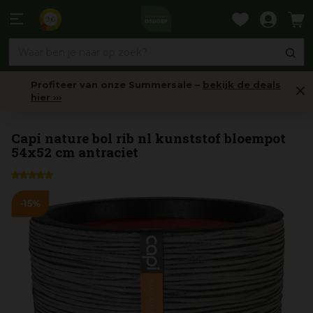
Ga
naar
9,6
content
Profiteer van onze Summersale –
bekijk de deals
hier ›››
Bloempotten binnen (rond)
Capi nature bol rib nl kunststof bloempot
54x52 cm antraciet