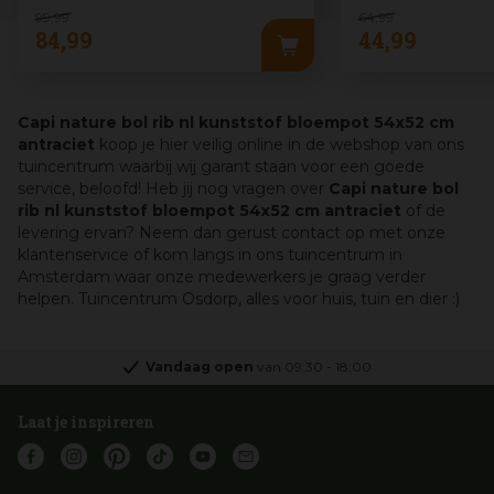
99
,
99
64
,
99
84
,
99
44
,
99
Capi nature bol rib nl kunststof bloempot 54x52 cm
antraciet
koop je hier veilig online in de webshop van ons
tuincentrum waarbij wij garant staan voor een goede
service, beloofd! Heb jij nog vragen over
Capi nature bol
rib nl kunststof bloempot 54x52 cm antraciet
of de
levering ervan? Neem dan gerust contact op met onze
klantenservice of kom langs in ons tuincentrum in
Amsterdam waar onze medewerkers je graag verder
helpen. Tuincentrum Osdorp, alles voor huis, tuin en dier :)
Vandaag open
van
09:30
-
18:00
Laat je inspireren