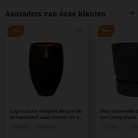
Aanraders van onze klanten
Capi nature elegant deluxe rib
Elho Greenville
nl kunststof vaas 40x60 cm z…
cm Living black
3 Maten
5 Kleuren
7 Maten
2 Kl