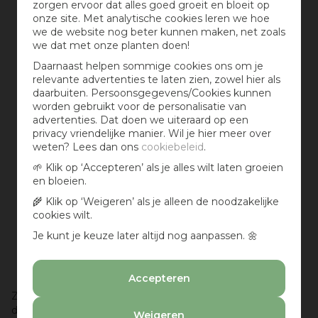
zorgen ervoor dat alles goed groeit en bloeit op
onze site. Met analytische cookies leren we hoe
we de website nog beter kunnen maken, net zoals
we dat met onze planten doen!
Daarnaast helpen sommige cookies ons om je
relevante advertenties te laten zien, zowel hier als
daarbuiten. Persoonsgegevens/Cookies kunnen
worden gebruikt voor de personalisatie van
advertenties. Dat doen we uiteraard op een
privacy vriendelijke manier. Wil je hier meer over
weten? Lees dan ons
cookiebeleid
.
🌱 Klik op ‘Accepteren’ als je alles wilt laten groeien
en bloeien.
🌾 Klik op ‘Weigeren’ als je alleen de noodzakelijke
cookies wilt.
Je kunt je keuze later altijd nog aanpassen. 🌼
Accepteren
Zorg dat het gat in de bodem niet verstopt raakt, dit kan
door gaas op de bodem te leggen. Zo kan het water
Weigeren