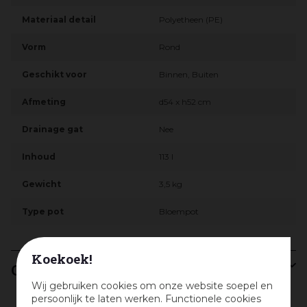
Materiaal detail
Polyetheen (PE)
Vorm
Rond
Geschikt voor
Binnen, Buiten
Afmeting
d54 x h52 cm
Drainage gat
Nee
Inhoud
113 l
Gewicht
3,5 kg
Type pot
Bloempot
Koekoek!
Capi bloempotten vultip
Wij gebruiken cookies om onze website soepel en
persoonlijk te laten werken. Functionele cookies