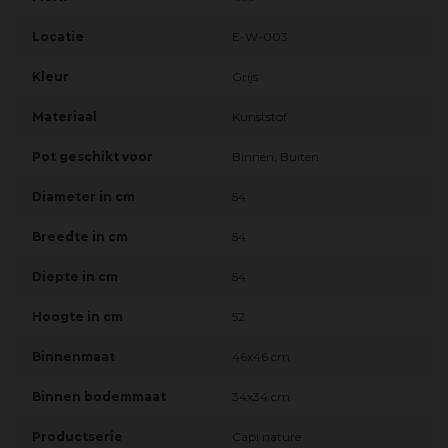
Locatie
E-W-003
Kleur
Grijs
Materiaal
Kunststof
Pot geschikt voor
Binnen, Buiten
Diameter in cm
54
Breedte in cm
54
Diepte in cm
54
Hoogte in cm
52
Binnenmaat
46x46 cm
Binnen bodemmaat
34x34 cm
Productserie
Capi nature