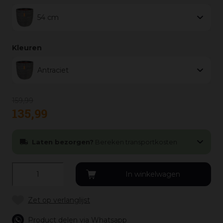
54 cm
Kleuren
Antraciet
159
,
99
135
,
99
Laten bezorgen?
Bereken transportkosten
Product delen via Whatsapp