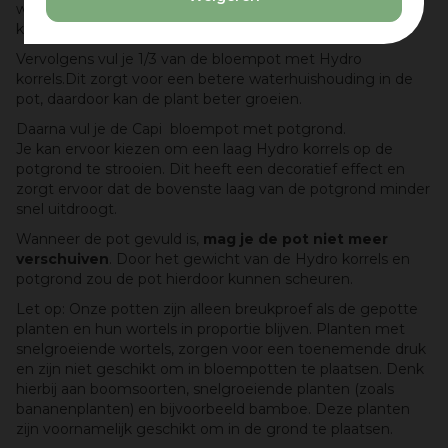
weglopen en loop je geen risico dat de bloempot bij vorst
kapot gaat of scheurt.
Vervolgens vul je 1/3 van de bloempot met Hydro
korrels.Dit zorgt voor een betere waterhuishouding in de
pot, daardoor kan de plant beter groeien.
Daarna vul je de Capi bloempot met potgrond.
Je kan ervoor kiezen om een laag Hydro korrels op de
potgrond te strooien. Dit heeft een decoratief effect en
zorgt ervoor dat de bovenste laag van de potgrond minder
snel uitdroogt.
Wanneer de pot gevuld is,
mag je de pot niet meer
verschuiven
. Door het gewicht van de Hydro korrels en
potgrond zou de pot hierdoor kunnen scheuren.
Let op: Onze potten zijn alleen breukproef als de gepotte
planten en hun wortels in proportie blijven. Planten met
snelgroeiende wortels, zorgen voor een toenemende druk
en zijn niet geschikt om in bloempotten te plaatsen. Denk
hierbij aan boomsoorten, snelgroeiende planten (zoals
bananenplanten) en bijvoorbeeld bamboe. Deze planten
zijn voornamelijk geschikt om in de grond te plaatsen.