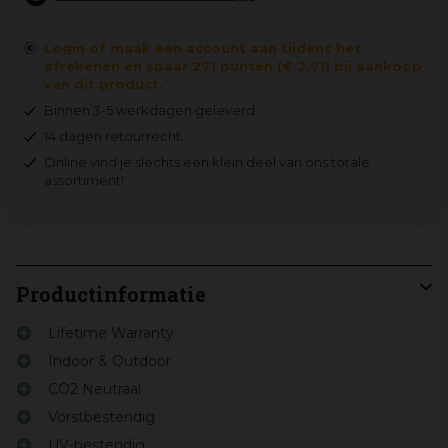
Login of maak een account aan tijdens het
afrekenen en spaar 271 punten (€ 2,71) bij aankoop
van dit product.
Binnen 3-5 werkdagen geleverd.
14 dagen retourrecht.
Online vind je slechts een klein deel van ons totale
assortiment!
Productinformatie
Lifetime Warranty
Indoor & Outdoor
CO2 Neutraal
Vorstbestendig
UV-bestendig