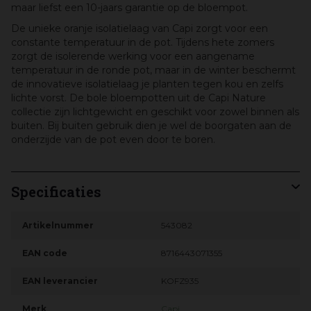
maar liefst een 10-jaars garantie op de bloempot.
De unieke oranje isolatielaag van Capi zorgt voor een
constante temperatuur in de pot. Tijdens hete zomers
zorgt de isolerende werking voor een aangename
temperatuur in de ronde pot, maar in de winter beschermt
de innovatieve isolatielaag je planten tegen kou en zelfs
lichte vorst. De bole bloempotten uit de Capi Nature
collectie zijn lichtgewicht en geschikt voor zowel binnen als
buiten. Bij buiten gebruik dien je wel de boorgaten aan de
onderzijde van de pot even door te boren.
Specificaties
Artikelnummer
543082
EAN code
8716443071355
EAN leverancier
KOFZ935
Merk
Capi