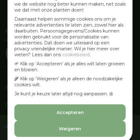
we de website nog beter kunnen maken, net zoals
we dat met onze planten doen!
Daarnaast helpen sommige cookies ons om je
relevante advertenties te laten zien, zowel hier als
Nieuwsbrief aanmelden
daarbuiten. Persoonsgegevens/Cookies kunnen
worden gebruikt voor de personalisatie van
Voor wekelijkse aanbiedingen, activiteiten en inspirerende tips
advertenties. Dat doen we uiteraard op een
privacy vriendelijke manier. Wil je hier meer over
weten? Lees dan ons
cookiebeleid
.
🌱 Klik op ‘Accepteren’ als je alles wilt laten groeien
Lees onze
Privacyverklaring
en bloeien.
🌾 Klik op ‘Weigeren’ als je alleen de noodzakelijke
cookies wilt.
Klantenservice
Je kunt je keuze later altijd nog aanpassen. 🌼
Info & openingstijden
Accepteren
Barbecues & Accessoires
Weigeren