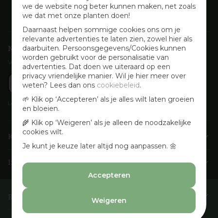
we de website nog beter kunnen maken, net zoals
we dat met onze planten doen!
Daarnaast helpen sommige cookies ons om je
relevante advertenties te laten zien, zowel hier als
Nieuwsbrief aanmelden
daarbuiten. Persoonsgegevens/Cookies kunnen
worden gebruikt voor de personalisatie van
Voor wekelijkse aanbiedingen, activiteiten en inspirerende tips
advertenties. Dat doen we uiteraard op een
privacy vriendelijke manier. Wil je hier meer over
weten? Lees dan ons
cookiebeleid
.
🌱 Klik op ‘Accepteren’ als je alles wilt laten groeien
Lees onze
Privacyverklaring
en bloeien.
🌾 Klik op ‘Weigeren’ als je alleen de noodzakelijke
cookies wilt.
Klantenservice
Je kunt je keuze later altijd nog aanpassen. 🌼
Info & openingstijden
Accepteren
Barbecues & Accessoires
Weigeren