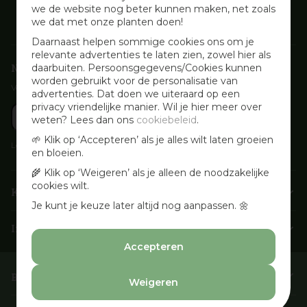
we de website nog beter kunnen maken, net zoals
we dat met onze planten doen!
Daarnaast helpen sommige cookies ons om je
relevante advertenties te laten zien, zowel hier als
Nieuwsbrief aanmelden
daarbuiten. Persoonsgegevens/Cookies kunnen
worden gebruikt voor de personalisatie van
Voor wekelijkse aanbiedingen, activiteiten en inspirerende tips
advertenties. Dat doen we uiteraard op een
privacy vriendelijke manier. Wil je hier meer over
weten? Lees dan ons
cookiebeleid
.
🌱 Klik op ‘Accepteren’ als je alles wilt laten groeien
Lees onze
Privacyverklaring
en bloeien.
🌾 Klik op ‘Weigeren’ als je alleen de noodzakelijke
cookies wilt.
Klantenservice
Je kunt je keuze later altijd nog aanpassen. 🌼
Info & openingstijden
Accepteren
Barbecues & Accessoires
Weigeren