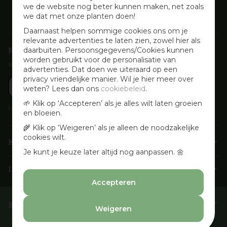
we de website nog beter kunnen maken, net zoals
we dat met onze planten doen!
Daarnaast helpen sommige cookies ons om je
relevante advertenties te laten zien, zowel hier als
Nieuwsbrief aanmelden
daarbuiten. Persoonsgegevens/Cookies kunnen
worden gebruikt voor de personalisatie van
Voor wekelijkse aanbiedingen, activiteiten en inspirerende tips
advertenties. Dat doen we uiteraard op een
privacy vriendelijke manier. Wil je hier meer over
weten? Lees dan ons
cookiebeleid
.
🌱 Klik op ‘Accepteren’ als je alles wilt laten groeien
Lees onze
Privacyverklaring
en bloeien.
🌾 Klik op ‘Weigeren’ als je alleen de noodzakelijke
cookies wilt.
Klantenservice
Je kunt je keuze later altijd nog aanpassen. 🌼
Info & openingstijden
Accepteren
Barbecues & Accessoires
Weigeren