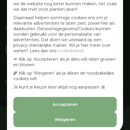
we de website nog beter kunnen maken, net zoals
we dat met onze planten doen!
Daarnaast helpen sommige cookies ons om je
relevante advertenties te laten zien, zowel hier als
Nieuwsbrief aanmelden
daarbuiten. Persoonsgegevens/Cookies kunnen
worden gebruikt voor de personalisatie van
Voor wekelijkse aanbiedingen, activiteiten en inspirerende tips
advertenties. Dat doen we uiteraard op een
privacy vriendelijke manier. Wil je hier meer over
weten? Lees dan ons
cookiebeleid
.
🌱 Klik op ‘Accepteren’ als je alles wilt laten groeien
Lees onze
Privacyverklaring
en bloeien.
🌾 Klik op ‘Weigeren’ als je alleen de noodzakelijke
cookies wilt.
Klantenservice
Je kunt je keuze later altijd nog aanpassen. 🌼
Info & openingstijden
Accepteren
Barbecues & Accessoires
Weigeren