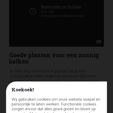
Goede planten voor een zonnig
balkon
Je hebt erg veel keuze in planten als je een
zonnig balkon hebt, maar het betekent ook meer
onderhoud. Kleurrijke bloeiers op een zonnig balkon
krijgen graag dagelijks een goede slok water! En
Koekoek!
gebruik bij voorkeur ruime potten zodat de aarde
daarin het water langer vast kan houden.
Wij gebruiken cookies om onze website soepel en
Voorbeelden van planten die het goed doen op een
persoonlijk te laten werken. Functionele cookies
zonnig balkon zijn:
zorgen ervoor dat alles goed groeit en bloeit op