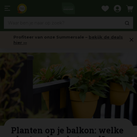
Ga
naar
9,6
content
Profiteer van onze Summersale –
bekijk de deals
hier ›››
Nieuws
Planten op je balkon: welke