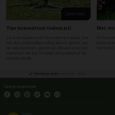
Lees meer...
Tips tuincentrum Osdorp juli
Mei: we
Juli is doorgaans een heel warme maand. Doe
In mei kun
het dus vooral lekker rustig aan en geniet van
beter ev
de vele bloemen, geuren en kleuren in je tuin,
tuincentru
luierend in de zon of onder een parasol of hip
schaduwdoek.
Vandaag open
van
09:30
-
18:00
Laat je inspireren