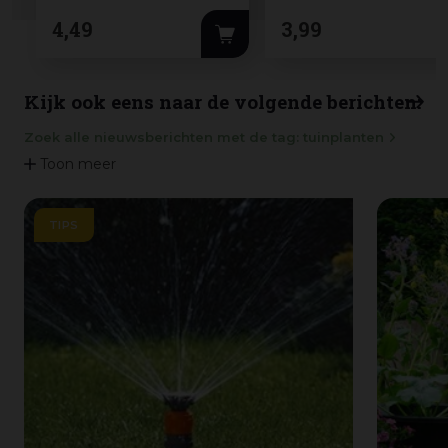
4
,
49
3
,
99
Kijk ook eens naar de volgende berichten:
Zoek alle nieuwsberichten met de tag: tuinplanten
Toon meer
TIPS