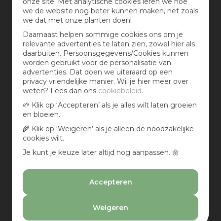
onze site. Met analytische cookies leren we hoe
Druiven;
we de website nog beter kunnen maken, net zoals
Rozen;
we dat met onze planten doen!
Petunia's;
Afrikaantjes;
Daarnaast helpen sommige cookies ons om je
De ijsbloem;
relevante advertenties te laten zien, zowel hier als
Geraniums;
daarbuiten. Persoonsgegevens/Cookies kunnen
Lobelia's;
worden gebruikt voor de personalisatie van
Lavendel.
advertenties. Dat doen we uiteraard op een
privacy vriendelijke manier. Wil je hier meer over
Bekijk dit filmpje om te zien hoe je een balkon met
weten? Lees dan ons
cookiebeleid
.
planten op het zuiden tot een succes kunt maken!
🌱 Klik op ‘Accepteren’ als je alles wilt laten groeien
en bloeien.
🌾 Klik op ‘Weigeren’ als je alleen de noodzakelijke
cookies wilt.
Je kunt je keuze later altijd nog aanpassen. 🌼
Accepteren
Weigeren