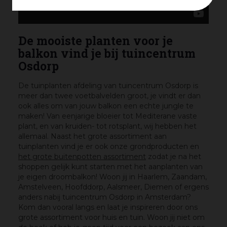
De mooiste planten voor je
balkon vind je bij tuincentrum
Osdorp
De tuinplanten afdeling van tuincentrum Osdorp is
meer dan twee voetbalvelden groot, je vindt er dan
ook alles om van jouw balkon een echte jungle te
maken! Van eenjarige bloeier tot Mediterane vaste
plant, en van kruiden- tot rotsplant, wij hebben het
allemaal. Naast het grote assortiment aan
tuinplanten vind je er ook onze grondproducten en
het grote buitenpotten assortiment
zodat je na het
shoppen gelijk kunt starten met het aanplanten van
je eigen droombalkon! Woon jij in Haarlem, Zaandam,
Amstelveen, Hoofddorp, Aalsmeer, Diemen of ergens
anders nabij tuincentrum Osdorp in Amsterdam?
Kom dan vooral langs en laat je inspireren door ons
grote assortiment voor huis en tuin. Woon jij niet om