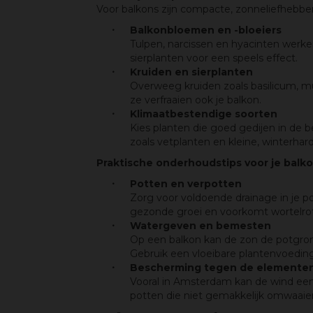
Voor balkons zijn compacte, zonneliefhebben
Balkonbloemen en -bloeiers
Tulpen, narcissen en hyacinten werk
sierplanten voor een speels effect.
Kruiden en sierplanten
Overweeg kruiden zoals basilicum, mu
ze verfraaien ook je balkon.
Klimaatbestendige soorten
Kies planten die goed gedijen in de
zoals vetplanten en kleine, winterhar
Praktische onderhoudstips voor je balk
Potten en verpotten
Zorg voor voldoende drainage in je p
gezonde groei en voorkomt wortelrot
Watergeven en bemesten
Op een balkon kan de zon de potgrond
Gebruik een vloeibare plantenvoeding
Bescherming tegen de elemente
Vooral in Amsterdam kan de wind een
potten die niet gemakkelijk omwaaie