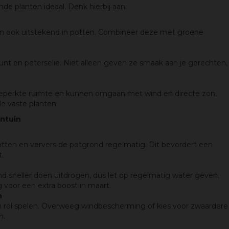
de planten ideaal. Denk hierbij aan:
en ook uitstekend in potten. Combineer deze met groene
nt en peterselie. Niet alleen geven ze smaak aan je gerechten,
 beperkte ruimte en kunnen omgaan met wind en directe zon,
de vaste planten.
ontuin
otten en ververs de potgrond regelmatig. Dit bevordert een
.
 sneller doen uitdrogen, dus let op regelmatig water geven.
 voor een extra boost in maart.
n
 rol spelen. Overweeg windbescherming of kies voor zwaardere
n.