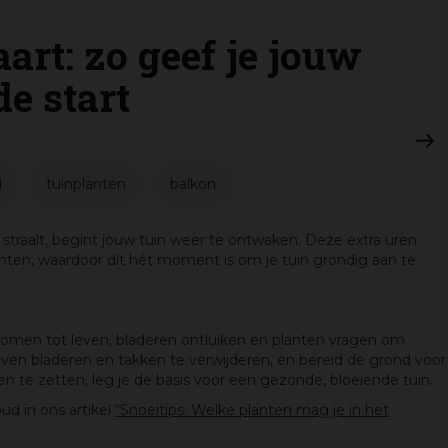
art: zo geef je jouw
de start
d
tuinplanten
balkon
straalt, begint jouw tuin weer te ontwaken. Deze extra uren
lanten, waardoor dit hét moment is om je tuin grondig aan te
komen tot leven, bladeren ontluiken en planten vragen om
ven bladeren en takken te verwijderen, en bereid de grond voor
n te zetten, leg je de basis voor een gezonde, bloeiende tuin.
d in ons artikel
“Snoeitips: Welke planten mag je in het