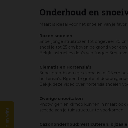
Onderhoud en snoe
Maart is ideaal voor het snoeien van je favor
Rozen snoeien
Snoei jonge struikrozen tot ongeveer 20 cm 
snoei je tot 25 cm boven de grond voor een v
Bekijk instructievideo’s van Jurgen Smit ove
Clematis en Hortensia’s
Snoei grootbloemige clematis tot 25 cm bo
hortensia’s. Bij een te grote of doorbuigen
Bekijk deze video over
hortensia snoeien
voo
Overige snoeitaken
Knotwilgen en klimop kunnen in maart ook
schade aan je tuinstructuur te voorkomen.
Gazononderhoud: Verticuteren, bijzaai