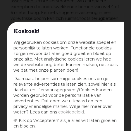
assortiment
echte kerstbomen, van compacte
exemplaren tot indrukwekkende bomen van wel 4 of
6 meter hoog. Een iets hogere investering in een
volle, frisse boom kan zich ruimschoots terugbetalen
in uitstraling en duurzaamheid.
Koekoek!
Huisdieren en de kerstboom
Wij gebruiken cookies om onze website soepel en
Voor huishoudens met katten kan de kerstboom een
persoonlijk te laten werken. Functionele cookies
uitdagende toevoeging zijn. Een natuurlijke manier
zorgen ervoor dat alles goed groeit en bloeit op
om katten op afstand te houden is het plaatsen van
onze site. Met analytische cookies leren we hoe
een schaaltje met een opengesneden citroen
we de website nog beter kunnen maken, net zoals
(eventueel met kruidnagels) bij de boom. Katten
we dat met onze planten doen!
houden over het algemeen niet van deze geur. Hang
daarnaast kwetsbare ornamenten hoger in de boom
Daarnaast helpen sommige cookies ons om je
en kies onderin voor onbreekbare decoraties van hout
relevante advertenties te laten zien, zowel hier als
of kunststof.
daarbuiten. Persoonsgegevens/Cookies kunnen
worden gebruikt voor de personalisatie van
Kunstboom of echt?
advertenties. Dat doen we uiteraard op een
privacy vriendelijke manier. Wil je hier meer over
Hoewel kunstbomen gemiddeld zes tot tien jaar
weten? Lees dan ons
cookiebeleid
.
meegaan, is de milieubelasting bij productie en
afvalverwerking hoger dan bij een echte boom. Bij
🌱 Klik op ‘Accepteren’ als je alles wilt laten groeien
langdurig gebruik kan die impact worden
en bloeien.
gecompenseerd, maar de beleving, met name de