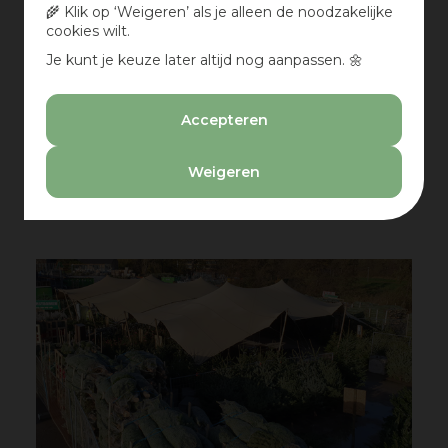
🌾 Klik op ‘Weigeren’ als je alleen de noodzakelijke
geur van echte dennennaalden, blijft een unieke
cookies wilt.
eigenschap van een echte boom.
Je kunt je keuze later altijd nog aanpassen. 🌼
Conclusie
Een echte kerstboom zorgt voor sfeer en
Accepteren
gezelligheid, mits je hem goed verzorgt en op de
juiste plek in huis zet. Door op een aantal zaken te
letten, zoals water geven, acclimatiseren en
Weigeren
beschermen tegen vloerverwarming, geniet je
wekenlang van een prachtige boom in topconditie.