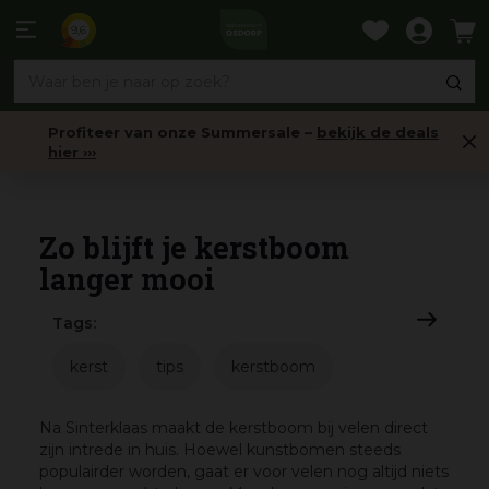
Ga
naar
9,6
content
Profiteer van onze Summersale –
bekijk de deals
hier ›››
Nieuws
Zo blijft je kerstboom
langer mooi
Tags:
kerst
tips
kerstboom
Na Sinterklaas maakt de kerstboom bij velen direct
zijn intrede in huis. Hoewel kunstbomen steeds
populairder worden, gaat er voor velen nog altijd niets