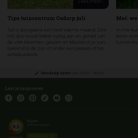
Lees meer...
Tips tuincentrum Osdorp juli
Mei: we
Juli is doorgaans een heel warme maand. Doe
In mei kun
het dus vooral lekker rustig aan en geniet van
beter ev
de vele bloemen, geuren en kleuren in je tuin,
tuincentru
luierend in de zon of onder een parasol of hip
schaduwdoek.
Vandaag open
van
09:30
-
18:00
Laat je inspireren