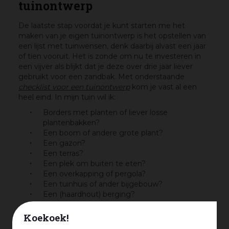
tuinontwerp
De laatste stap voordat je kunt starten me het
maken van je eigen tuinontwerp is het opstellen van
een lijst met tuinwensen, denk daarbij alvast een jaar
of tien vooruit. Het is zonde om nu te investeren in
een vijver als blijkt dat je deze over drie jaar liever
gebruikt voor een zandbak. Met onderstaande
checklist voor een tuinontwerp
kom je vast al een
heel eind. In mijn tuin wil ik:
Borders met planten of liever losse
plantenbakken?
Een boom of andere grote plant?
Een gazon?
Een terras?
Een plek om buiten te eten?
Een overkapping of pergola?
Een tuinhuis of ander bijgebouw?
Een (haardhout) berging?
Een vaste barbecue of buitenkeuken?
Een moestuin of kas?
Koekoek!
Een vis- of zwemvijver?