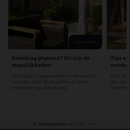
Lees meer...
Schutting plaatsen? Dit zijn de
Tips en
mogelijkheden!
overkap
Schutting of haag plaatsen of vervangen?
Zit je te
Lees dan eerst dit blogitem vol tips en
dan deze 
inspiratie en ga aan de slag!
inspirere
Vandaag open
van
09:30
-
18:00