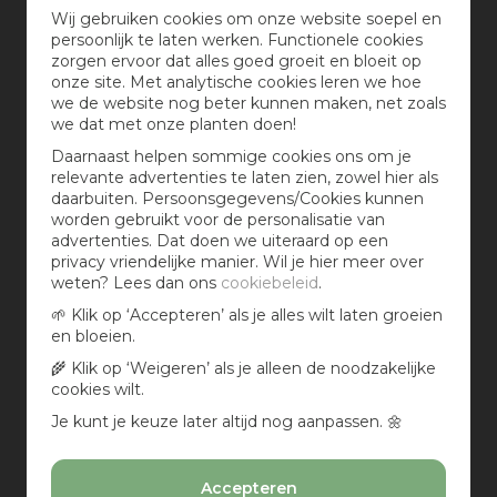
Een tuinbeeld, waterornament of tuinhaard?
Wij gebruiken cookies om onze website soepel en
Een regenton of ingegraven infiltratiekratten?
persoonlijk te laten werken. Functionele cookies
Een speelruimte voor kinderen?
zorgen ervoor dat alles goed groeit en bloeit op
Ruimte voor je afvalcontainers?
onze site. Met analytische cookies leren we hoe
Tuinverlichting?
we de website nog beter kunnen maken, net zoals
Tuinbewatering?
we dat met onze planten doen!
Elektra, wifi, radio, televisie of aansluiting voor
Daarnaast helpen sommige cookies ons om je
zonnepanelen?
relevante advertenties te laten zien, zowel hier als
?
daarbuiten. Persoonsgegevens/Cookies kunnen
worden gebruikt voor de personalisatie van
4. Ga aan de slag met je eigen
advertenties. Dat doen we uiteraard op een
tuinontwerp
privacy vriendelijke manier. Wil je hier meer over
weten? Lees dan ons
cookiebeleid
.
Teken je tuintekening (op schaal) in met al je
🌱 Klik op ‘Accepteren’ als je alles wilt laten groeien
tuinwensen, in onderstaande video laat Jurgen Smit,
en bloeien.
o.a. bekend van het televisieprogramma Tuinieren
🌾 Klik op ‘Weigeren’ als je alleen de noodzakelijke
met Kijkers, zien hoe je dat kunt doen:
cookies wilt.
Je kunt je keuze later altijd nog aanpassen. 🌼
Accepteren