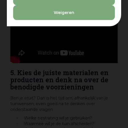
Weigeren
5. Kies de juiste materialen en
producten en denk na over de
benodigde voorzieningen
Ben je eruit? Dan is het tijd om, afhankelijk van je
tuinwensen, even goed na te denken over
onderstaande vragen:
Welke bestrating wil je gebruiken?
Waarmee wil je de tuin afscheiden?