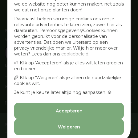
we de website nog beter kunnen maken, net zoals
we dat met onze planten doen!
Daarnaast helpen sommige cookies ons om je
relevante advertenties te laten zien, zowel hier als
Nieuwsbrief aanmelden
daarbuiten. Persoonsgegevens/Cookies kunnen
worden gebruikt voor de personalisatie van
Voor wekelijkse aanbiedingen, activiteiten en inspirerende tips
advertenties. Dat doen we uiteraard op een
privacy vriendelijke manier. Wil je hier meer over
weten? Lees dan ons
cookiebeleid
.
🌱 Klik op ‘Accepteren’ als je alles wilt laten groeien
Lees onze
Privacyverklaring
en bloeien.
🌾 Klik op ‘Weigeren’ als je alleen de noodzakelijke
cookies wilt.
Klantenservice
Je kunt je keuze later altijd nog aanpassen. 🌼
Info & openingstijden
Accepteren
Barbecues & Accessoires
Weigeren