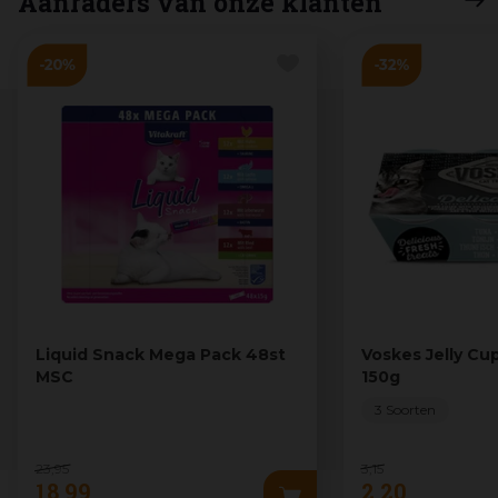
Aanraders van onze klanten
Liquid Snack Mega Pack 48st
Voskes Jelly Cup
MSC
150g
3 Soorten
23
,
95
3
,
15
18
,
99
2
,
20