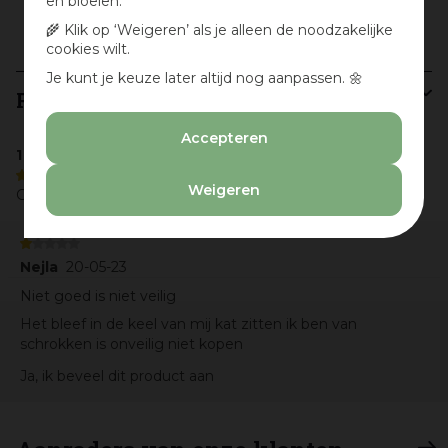
en bloeien.
Soort dierenaccessoires
Supplementen
🌾 Klik op ‘Weigeren’ als je alleen de noodzakelijke
cookies wilt.
Je kunt je keuze later altijd nog aanpassen. 🌼
Recensies
Schrijf een recensie
Accepteren
1 reviews
1/5
Weigeren
Gemiddelde uit 1 beoordelingen
Nejla
20-05-23
Niet goed is niet veilig
Het bleef in de keel van mij kat zitten ik ben van
schrokken is onveilig niet kopen
Ja, ik beveel dit product aan