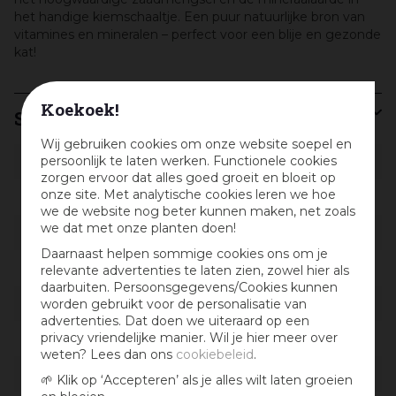
het handige kiemschaaltje. Een puur natuurlijke bron van
vitamines en mineralen – perfect voor een blije en gezonde
kat!
Koekoek!
Specificaties
Wij gebruiken cookies om onze website soepel en
persoonlijk te laten werken. Functionele cookies
Artikelnummer
423992
zorgen ervoor dat alles goed groeit en bloeit op
onze site. Met analytische cookies leren we hoe
EAN code
4008239240316
we de website nog beter kunnen maken, net zoals
we dat met onze planten doen!
EAN leverancier
24031
Daarnaast helpen sommige cookies ons om je
Merk
Vitakraft
relevante advertenties te laten zien, zowel hier als
daarbuiten. Persoonsgegevens/Cookies kunnen
worden gebruikt voor de personalisatie van
Locatie
S-W-015
advertenties. Dat doen we uiteraard op een
privacy vriendelijke manier. Wil je hier meer over
Geschikt voor dier
Katten
weten? Lees dan ons
cookiebeleid
.
Gewicht
120 g
🌱 Klik op ‘Accepteren’ als je alles wilt laten groeien