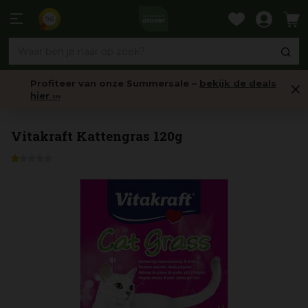
Ga
naar
9,6
content
Profiteer van onze Summersale –
bekijk de deals
hier ›››
Snacks
Vitakraft Kattengras 120g