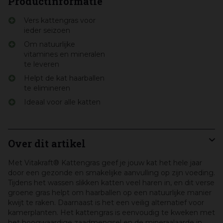
Productinformatie
Vers kattengras voor
ieder seizoen
Om natuurlijke
vitamines en mineralen
te leveren
Helpt de kat haarballen
te elimineren
Ideaal voor alle katten
Over dit artikel
Met Vitakraft® Kattengras geef je jouw kat het hele jaar
door een gezonde en smakelijke aanvulling op zijn voeding.
Tijdens het wassen slikken katten veel haren in, en dit verse
groene gras helpt om haarballen op een natuurlijke manier
kwijt te raken. Daarnaast is het een veilig alternatief voor
kamerplanten. Het kattengras is eenvoudig te kweken met
het hoogwaardige zaadmengsel en de mineraalaarde in