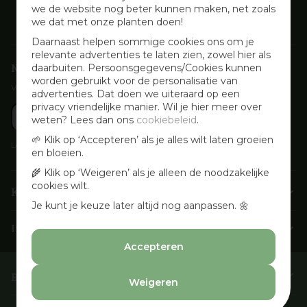
we de website nog beter kunnen maken, net zoals
we dat met onze planten doen!
Daarnaast helpen sommige cookies ons om je
relevante advertenties te laten zien, zowel hier als
Nieuwsbrief aanmelden
daarbuiten. Persoonsgegevens/Cookies kunnen
worden gebruikt voor de personalisatie van
Voor wekelijkse aanbiedingen, activiteiten en inspirerende tips
advertenties. Dat doen we uiteraard op een
privacy vriendelijke manier. Wil je hier meer over
weten? Lees dan ons
cookiebeleid
.
🌱 Klik op ‘Accepteren’ als je alles wilt laten groeien
Lees onze
Privacyverklaring
en bloeien.
🌾 Klik op ‘Weigeren’ als je alleen de noodzakelijke
cookies wilt.
Klantenservice
Je kunt je keuze later altijd nog aanpassen. 🌼
Info & openingstijden
Accepteren
Barbecues & Accessoires
Weigeren