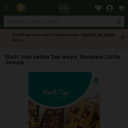
Ga
naar
9,6
content
Profiteer van onze Summersale –
bekijk de deals
hier ›››
Mengsels
Horti tops zaden Zea mays, Siermais Little
Jewels