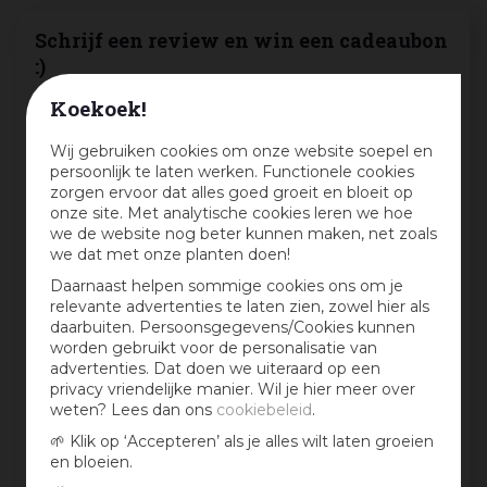
Schrijf een review en win een cadeaubon
:)
Koekoek!
Deel jouw ervaringen met dit product en maak
maandelijks kans op een cadeaubon t.w.v. € 25,-
Wij gebruiken cookies om onze website soepel en
Beoordeling:
*
persoonlijk te laten werken. Functionele cookies
zorgen ervoor dat alles goed groeit en bloeit op
onze site. Met analytische cookies leren we hoe
we de website nog beter kunnen maken, net zoals
Mijn ervaring in één zin:
*
we dat met onze planten doen!
Daarnaast helpen sommige cookies ons om je
relevante advertenties te laten zien, zowel hier als
daarbuiten. Persoonsgegevens/Cookies kunnen
Jouw mening over dit product:
worden gebruikt voor de personalisatie van
advertenties. Dat doen we uiteraard op een
privacy vriendelijke manier. Wil je hier meer over
weten? Lees dan ons
cookiebeleid
.
🌱 Klik op ‘Accepteren’ als je alles wilt laten groeien
en bloeien.