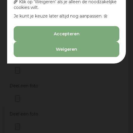
🌾 Klik op ‘Weigeren’ als je alleen de noodzakelijke
cookies wilt.
Je kunt je keuze later altijd nog aanpassen. 🌼
Aan te bevelen?
Accepteren
Ja
Nee
Weigeren
Deel een foto:
Deel een foto:
Deel een foto: