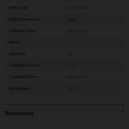
EAN code
8711117485506
EAN leverancier
14855
Latijnse naam
Zea mays J
Merk
Horti Tops
Gewicht
7 g
Zaaitijd binnen
maart
Zaaitijd buiten
april tot mei
Bloeikleur
Geel
Recensies