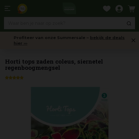
Ga
naar
9,6
content
Profiteer van onze Summersale –
bekijk de deals
hier ›››
Mengsels
Horti tops zaden coleus, siernetel
regenboogmengsel