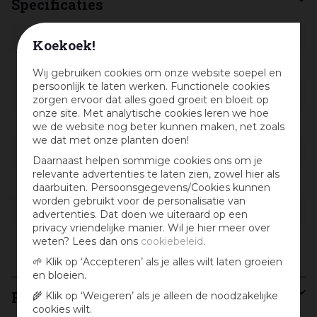
Specificaties
Artikelnummer
9906652
Koekoek!
EAN code
8711117553007
Wij gebruiken cookies om onze website soepel en
persoonlijk te laten werken. Functionele cookies
EAN leverancier
15530
zorgen ervoor dat alles goed groeit en bloeit op
onze site. Met analytische cookies leren we hoe
Latijnse naam
Coleus blumei
we de website nog beter kunnen maken, net zoals
we dat met onze planten doen!
Merk
Horti Tops
Daarnaast helpen sommige cookies ons om je
relevante advertenties te laten zien, zowel hier als
Gewicht
200 mg
daarbuiten. Persoonsgegevens/Cookies kunnen
worden gebruikt voor de personalisatie van
Zaaitijd binnen
januari tot december
advertenties. Dat doen we uiteraard op een
privacy vriendelijke manier. Wil je hier meer over
Bloeikleur
Rood
weten? Lees dan ons
cookiebeleid
.
🌱 Klik op ‘Accepteren’ als je alles wilt laten groeien
en bloeien.
Recensies
🌾 Klik op ‘Weigeren’ als je alleen de noodzakelijke
Schrijf een recensie
cookies wilt.