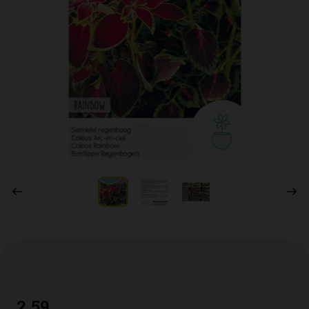
2
,
59