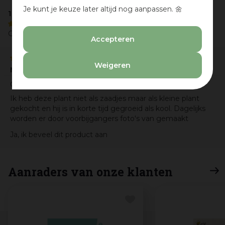
Je kunt je keuze later altijd nog aanpassen. 🌼
1 reviews
5/5
Gemiddelde uit 1 beoordelingen
Accepteren
Weigeren
M.V.
20-09-24
Geweldig
Ik heb deze plant niet als zaadjes maar als kleine plant
gekocht en hij is in korte tijd gegroeid als kool. Dagelijks
worden er door voorbijgangers foto's van gemaakt
Ja, ik beveel dit product aan
Aanraders van onze klanten