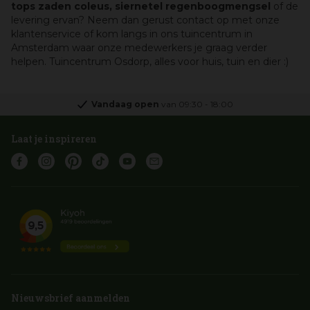
tops zaden coleus, siernetel regenboogmengsel
of de
levering ervan? Neem dan gerust contact op met onze
klantenservice of kom langs in ons tuincentrum in
Amsterdam waar onze medewerkers je graag verder
helpen. Tuincentrum Osdorp, alles voor huis, tuin en dier :)
Vandaag open
van
09:30
-
18:00
Laat je inspireren
Nieuwsbrief aanmelden