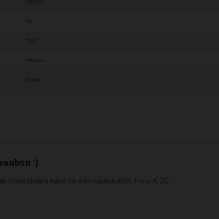
Metaal
45
100
Metaal
Rond
eaubon :)
k maandelijks kans op een cadeaubon t.w.v. € 25,-