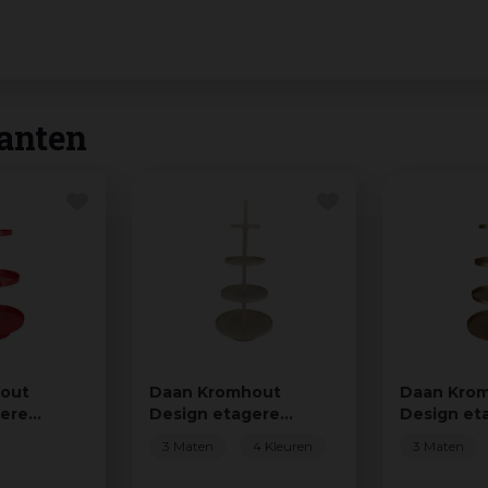
anten
out
Daan Kromhout
Daan Kro
gere
Design etagere
Design et
y 45x100cm
metaal cozy 56x125cm
metaal ma
3 Maten
4 Kleuren
3 Maten
sand
56x125cm 