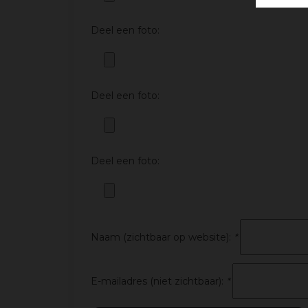
Deel een foto:
Deel een foto:
Deel een foto:
Naam (zichtbaar op website):
*
E-mailadres (niet zichtbaar):
*