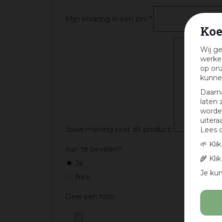
Mijn ervaring in één zin:
*
Koe
Wij ge
werken
op onz
kunne
Daarn
laten 
worden
uitera
Jouw mening over dit product:
Lees 
🌱 Kli
Aan te bevelen?
🌾 Kli
Ja
Je kun
Nee
Deel een foto: