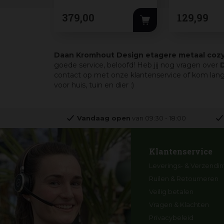
379
,
00
129
,
99
Daan Kromhout Design etagere metaal coz
goede service, beloofd! Heb jij nog vragen over
contact op met onze klantenservice of kom lan
voor huis, tuin en dier :)
Vandaag open
van
09:30
-
18:00
Klantenservice
Leverings- & Verzendin
Ruilen & Retourneren
Veilig betalen
Vragen & Klachten
Privacybeleid