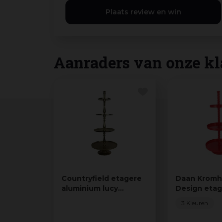
Aanraders van onze kl
Countryfield etagere
Daan Kromh
aluminium lucy
Design eta
53x128cm goud
metaal joll
3 Kleuren
fuchsia