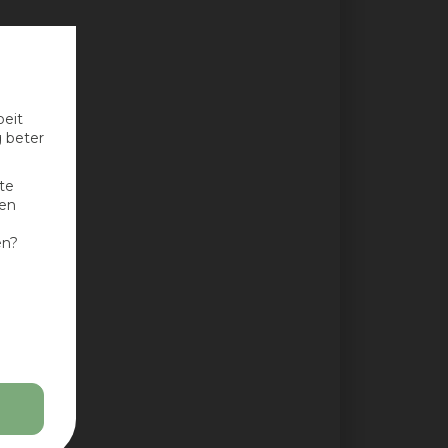
oeit
g beter
te
nen
en?