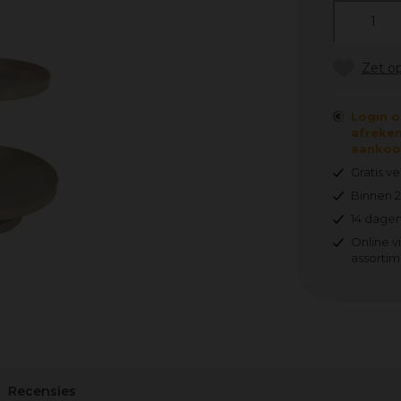
Login o
afreken
aankoop
Gratis v
Binnen 
14 dagen
Online v
assortim
Recensies