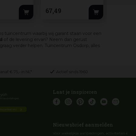
67
,
49
44
,
99
ns tuincentrum waarbij wij garant staan voor een
d
of de levering ervan? Neem dan gerust
raag verder helpen. Tuincentrum Osdorp, alles
anaf € 75,- in NL*
Actief sinds 1960
Laat je inspireren
Nieuwsbrief aanmelden
Voor wekelijkse aanbiedingen, activiteiten en