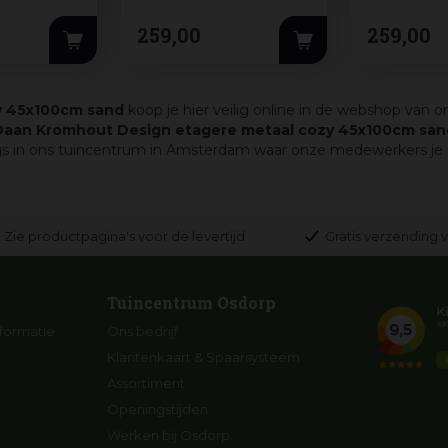
259
,
00
259
,
00
y 45x100cm sand
koop je hier veilig online in de webshop van o
Daan Kromhout Design etagere metaal cozy 45x100cm san
gs in ons tuincentrum in Amsterdam waar onze medewerkers je g
Zie productpagina's voor de levertijd
Gratis verzending v
Tuincentrum Osdorp
formatie
Ons bedrijf
Klantenkaart & Spaarsysteem
Assortiment
Openingstijden
Werken bij Osdorp