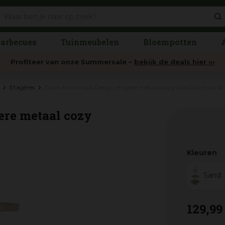
arbecues
Tuinmeubelen
Bloempotten
Profiteer van onze Summersale –
bekijk de deals hier ›››
Etagères
Daan Kromhout Design etagere metaal cozy 45x100cm sand
re metaal cozy
Kleuren
Sand
129
,
99