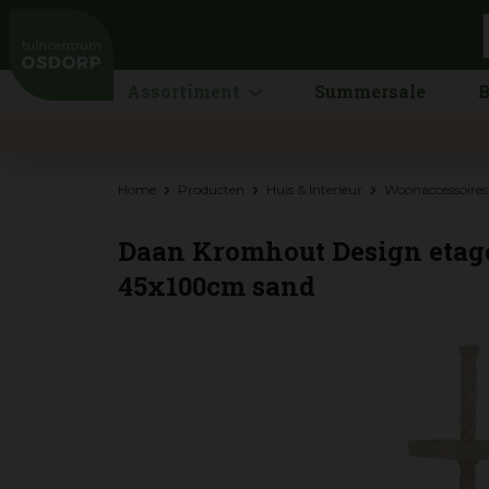
Ga
naar
content
Assortiment
Summersale
B
Home
Producten
Huis & Interieur
Woonaccessoires
Daan Kromhout Design etage
45x100cm sand