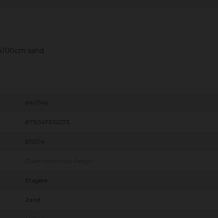
5x100cm sand
840746
8719347302273
811206
Daan Kromhout Design
Etagere
Zand