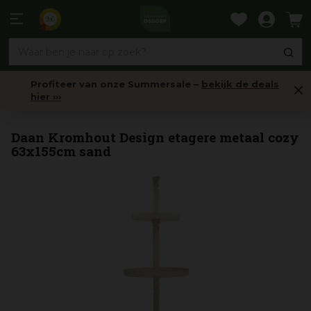
Ga
naar
9,6
content
Profiteer van onze Summersale –
bekijk de deals
hier ›››
Etagères
Daan Kromhout Design etagere metaal cozy
63x155cm sand