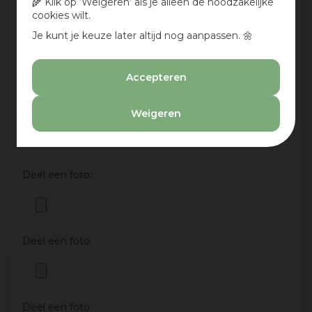
🌾 Klik op ‘Weigeren’ als je alleen de noodzakelijke
cookies wilt.
Je kunt je keuze later altijd nog aanpassen. 🌼
Aan te bevelen?
Ja
Accepteren
Nee
Deel een foto:
Weigeren
Deel een foto:
Deel een foto:
Deel een foto: