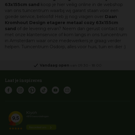
63x155cm sand
koop je hier veilig online in de webshop
van ons tuincentrum waarbij wij garant staan voor een
goede service, beloofd! Heb jij nog vragen over
Daan
Kromhout Design etagere metaal cozy 63x155cm
sand
of de levering ervan? Neem dan gerust contact op
met onze klantenservice of kom langs in ons tuincentrum
in Amsterdam waar onze medewerkers je graag verder
helpen. Tuincentrum Osdorp, alles voor huis, tuin en dier :)
Vandaag open
van
09:30
-
18:00
Laat je inspireren