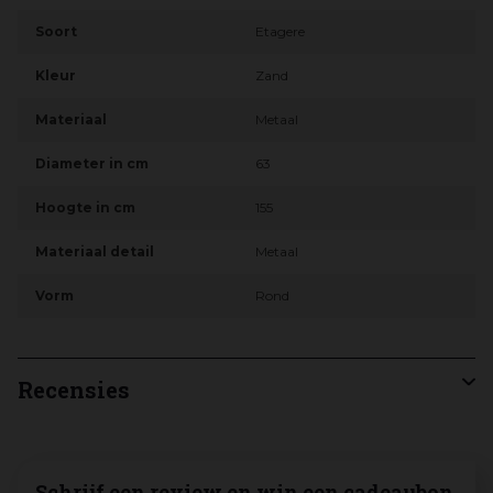
Soort
Etagere
Kleur
Zand
Materiaal
Metaal
Diameter in cm
63
Hoogte in cm
155
Materiaal detail
Metaal
Vorm
Rond
Recensies
Schrijf een review en win een cadeaubon