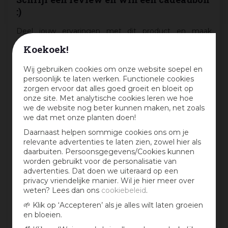
:)
Deel jouw ervaringen met dit product en maak
maandelijks kans op een cadeaubon t.w.v. € 25,-
Koekoek!
Beoordeling:
*
Wij gebruiken cookies om onze website soepel en
persoonlijk te laten werken. Functionele cookies
zorgen ervoor dat alles goed groeit en bloeit op
Mijn ervaring in één zin:
*
onze site. Met analytische cookies leren we hoe
we de website nog beter kunnen maken, net zoals
we dat met onze planten doen!
Daarnaast helpen sommige cookies ons om je
Jouw mening over dit product:
relevante advertenties te laten zien, zowel hier als
daarbuiten. Persoonsgegevens/Cookies kunnen
worden gebruikt voor de personalisatie van
advertenties. Dat doen we uiteraard op een
privacy vriendelijke manier. Wil je hier meer over
weten? Lees dan ons
cookiebeleid
.
🌱 Klik op ‘Accepteren’ als je alles wilt laten groeien
en bloeien.