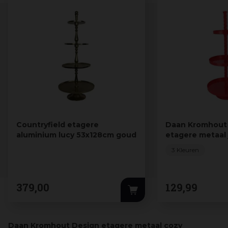
Countryfield etagere
Daan Kromhout
aluminium lucy 53x128cm goud
etagere metaal 
fuchsia
3 Kleuren
379
,
00
129
,
99
Daan Kromhout Design etagere metaal cozy