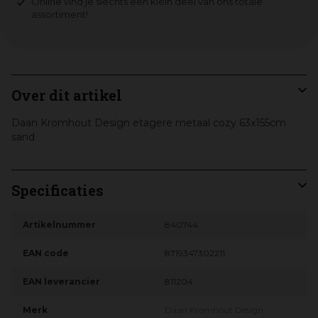
Online vind je slechts een klein deel van ons totale
assortiment!
Over dit artikel
Daan Kromhout Design etagere metaal cozy 63x155cm
sand
Specificaties
Artikelnummer
840744
EAN code
8719347302211
EAN leverancier
811204
Merk
Daan Kromhout Design