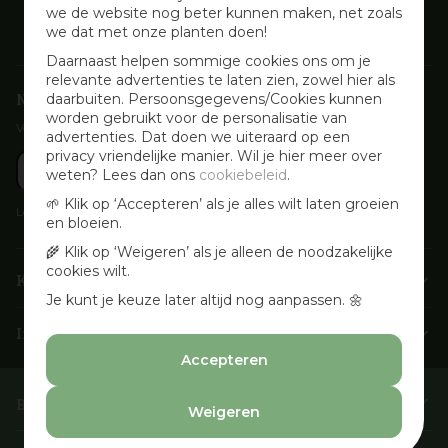
we de website nog beter kunnen maken, net zoals
we dat met onze planten doen!
Daarnaast helpen sommige cookies ons om je
relevante advertenties te laten zien, zowel hier als
Nieuwsbrief aanmelden
daarbuiten. Persoonsgegevens/Cookies kunnen
worden gebruikt voor de personalisatie van
Voor wekelijkse aanbiedingen, activiteiten en inspirerende tips
advertenties. Dat doen we uiteraard op een
privacy vriendelijke manier. Wil je hier meer over
weten? Lees dan ons
cookiebeleid
.
🌱 Klik op ‘Accepteren’ als je alles wilt laten groeien
Lees onze
Privacyverklaring
en bloeien.
🌾 Klik op ‘Weigeren’ als je alleen de noodzakelijke
cookies wilt.
Klantenservice
Je kunt je keuze later altijd nog aanpassen. 🌼
Info & openingstijden
Accepteren
Barbecues & Accessoires
Weigeren