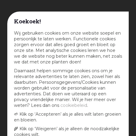
Koekoek!
Wij gebruiken cookies om onze website soepel en
persoonlijk te laten werken. Functionele cookies
zorgen ervoor dat alles goed groeit en bloeit op
onze site. Met analytische cookies leren we hoe
we de website nog beter kunnen maken, net zoals
we dat met onze planten doen!
Dit zijn de verschillende
Daarnaast helpen sommige cookies ons om je
kleuren kerstverlichting
relevante advertenties te laten zien, zowel hier als
daarbuiten. Persoonsgegevens/Cookies kunnen
Kerstverlichting is verkrijgbaar in verschillende
worden gebruikt voor de personalisatie van
advertenties. Dat doen we uiteraard op een
kleurtemperaturen, gemeten in Kelvin. De meeste
privacy vriendelijke manier. Wil je hier meer over
leveranciers hanteren omschrijvingen zoals ‘classic
weten? Lees dan ons
cookiebeleid
.
warm’ ‘warm wit’ of ‘extra warm wit’. Deze
aanduidingen zijn niet waterdicht, let er bij de
🌱 Klik op ‘Accepteren’ als je alles wilt laten groeien
aanschaf van nieuwe kerstverlichting daarom op dat
en bloeien.
je
voldoende kerstverlichting van één merk
en
🌾 Klik op ‘Weigeren’ als je alleen de noodzakelijke
met dezelfde kleuraanduiding koopt.
cookies wilt.