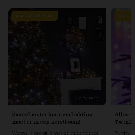
KERSTVERLICHTING
KERSTVE
Lees meer...
Zoveel meter kerstverlichting
Alles w
moet er in een kerstboom!
Twinkly
Worstel jij ook altijd met de vraag hoeveel
Twinkly is