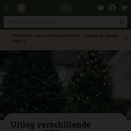
Ga
naar
9,6
content
Profiteer van onze Summersale –
bekijk de deals
hier ›››
Nieuws
Uitleg verschillende