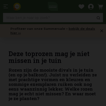
Ga
naar
9,6
content
Profiteer van onze Summersale –
bekijk de deals
hier ›››
Nieuws
Deze toprozen mag je niet
missen in je tuin
Rozen zijn de mooiste diva’s in je tuin
(en op je balkon!). Juist nu verleiden ze
met prachtige vormen en kleuren en
sommige exemplaren ruiken ook nog
eens waanzinnig lekker. Welke rozen
mag je echt niet missen? En waar moet
je ze planten?