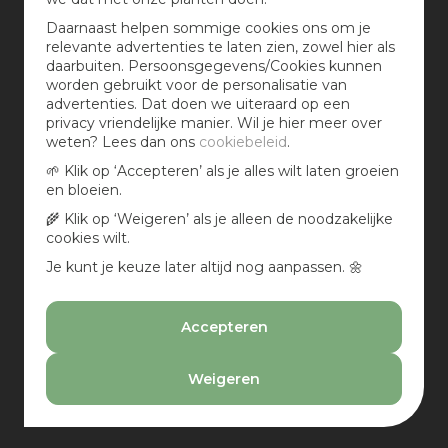
een zonnige plek, maar halfschaduw kan ook.
Daarnaast helpen sommige cookies ons om je
Rozen bij tuincentrum Osdorp
relevante advertenties te laten zien, zowel hier als
daarbuiten. Persoonsgegevens/Cookies kunnen
Ben jij gek van rozen, dan is dit (juni) hét moment om
worden gebruikt voor de personalisatie van
langs te komen op de tuinplantenafdeling
advertenties. Dat doen we uiteraard op een
bij tuincentrum Osdorp. Alle soorten en maten staan
privacy vriendelijke manier. Wil je hier meer over
binnen op onze tuinplanten afdeling en worden
weten? Lees dan ons
cookiebeleid
.
wekelijks vers aangevuld!
🌱 Klik op ‘Accepteren’ als je alles wilt laten groeien
en bloeien.
🌾 Klik op ‘Weigeren’ als je alleen de noodzakelijke
cookies wilt.
Je kunt je keuze later altijd nog aanpassen. 🌼
Meer weten over rozen?
Accepteren
Wil je meer weten over de
verzorging van rozen
?
Welke potgrond geschikt is of wanneer je moet
Weigeren
snoeien? Onze medewerkers in het tuincentrum
helpen je graag verder!